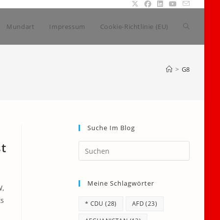
Website-
Mundart
Impressum
Cookie-Richtlinie (EU)
Suche
>
G8
umschalte
Suche Im Blog
t
Press
Escape
to
Meine Schlagwörter
close
W,
the
ts
* CDU
(28)
AFD
(23)
search