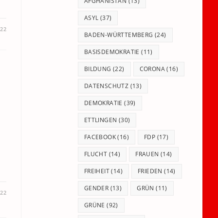
panel.
AFGHANISTAN
(13)
ASYL
(37)
022
BADEN-WÜRTTEMBERG
(24)
BASISDEMOKRATIE
(11)
BILDUNG
(22)
CORONA
(16)
DATENSCHUTZ
(13)
DEMOKRATIE
(39)
ETTLINGEN
(30)
FACEBOOK
(16)
FDP
(17)
g
FLUCHT
(14)
FRAUEN
(14)
FREIHEIT
(14)
FRIEDEN
(14)
GENDER
(13)
GRÜN
(11)
022
GRÜNE
(92)