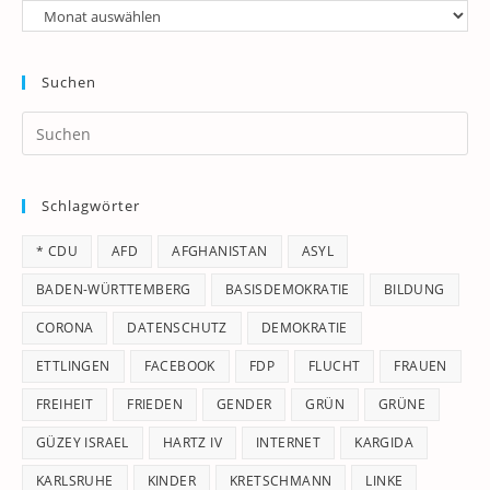
Archiv
Suchen
Pr
Es
to
Schlagwörter
clo
th
* CDU
AFD
AFGHANISTAN
ASYL
se
pan
BADEN-WÜRTTEMBERG
BASISDEMOKRATIE
BILDUNG
CORONA
DATENSCHUTZ
DEMOKRATIE
ETTLINGEN
FACEBOOK
FDP
FLUCHT
FRAUEN
FREIHEIT
FRIEDEN
GENDER
GRÜN
GRÜNE
GÜZEY ISRAEL
HARTZ IV
INTERNET
KARGIDA
KARLSRUHE
KINDER
KRETSCHMANN
LINKE