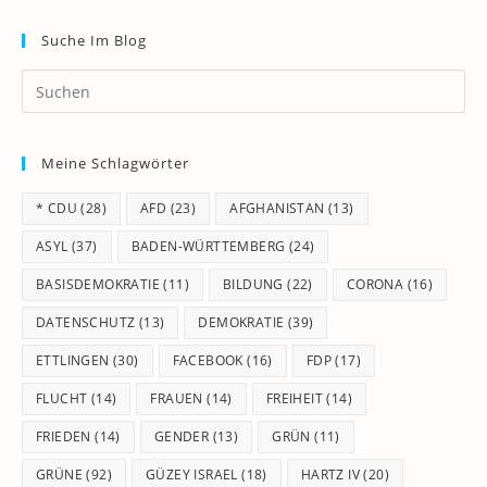
Suche Im Blog
Pr
Es
to
Meine Schlagwörter
clo
th
* CDU
(28)
AFD
(23)
AFGHANISTAN
(13)
se
pan
ASYL
(37)
BADEN-WÜRTTEMBERG
(24)
BASISDEMOKRATIE
(11)
BILDUNG
(22)
CORONA
(16)
DATENSCHUTZ
(13)
DEMOKRATIE
(39)
ETTLINGEN
(30)
FACEBOOK
(16)
FDP
(17)
FLUCHT
(14)
FRAUEN
(14)
FREIHEIT
(14)
FRIEDEN
(14)
GENDER
(13)
GRÜN
(11)
GRÜNE
(92)
GÜZEY ISRAEL
(18)
HARTZ IV
(20)