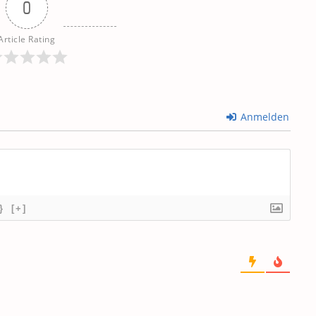
0
Article Rating
Anmelden
}
[+]