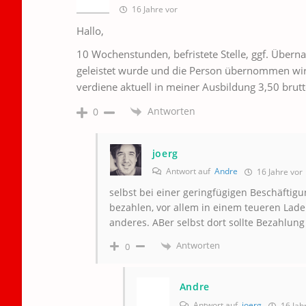
16 Jahre vor
Hallo,
10 Wochenstunden, befristete Stelle, ggf. Überna
geleistet wurde und die Person übernommen wird 
verdiene aktuell in meiner Ausbildung 3,50 brutt
Antworten
0
joerg
Antwort auf
Andre
16 Jahre vor
selbst bei einer geringfügigen Beschäftig
bezahlen, vor allem in einem teueren Lad
anderes. ABer selbst dort sollte Bezahlun
Antworten
0
Andre
Antwort auf
joerg
16 Jah