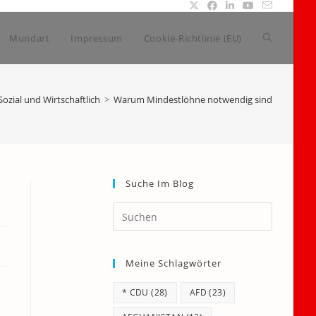
Website-
Mundart
Impressum
Cookie-Richtlinie (EU)
Suche
Sozial und Wirtschaftlich
>
Warum Mindestlöhne notwendig sind
umschalte
Suche Im Blog
Press
Escape
to
Meine Schlagwörter
close
the
* CDU
(28)
AFD
(23)
search