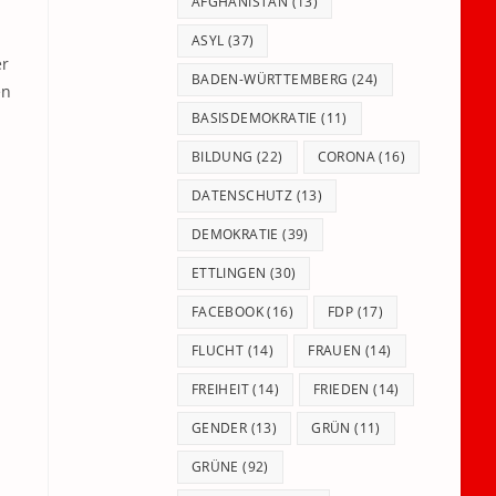
panel.
AFGHANISTAN
(13)
ASYL
(37)
er
BADEN-WÜRTTEMBERG
(24)
en
BASISDEMOKRATIE
(11)
BILDUNG
(22)
CORONA
(16)
DATENSCHUTZ
(13)
DEMOKRATIE
(39)
ETTLINGEN
(30)
FACEBOOK
(16)
FDP
(17)
FLUCHT
(14)
FRAUEN
(14)
FREIHEIT
(14)
FRIEDEN
(14)
GENDER
(13)
GRÜN
(11)
GRÜNE
(92)