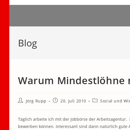
Zum
Inhalt
springen
Blog
Warum Mindestlöhne 
Beitrags-
Beitrag
Beitrags-
Jörg Rupp
20. Juli 2010
Sozial und Wir
Autor:
veröffentlicht:
Kategorie:
Täglich arbeite ich mit der Jobbörse der Arbeitsagentur. 
bewerben können. Interessant sind dann natürlich gute A