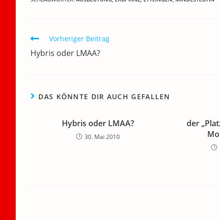
e
er
l
e
s
gr
e
n
b
dI
A
a
m
o
n
p
m
a
Weitere
Vorheriger Beitrag
Artikel
o
p
Hybris oder LMAA?
ansehen
k
DAS KÖNNTE DIR AUCH GEFALLEN
Hybris oder LMAA?
der „Plat
Mon
30. Mai 2010