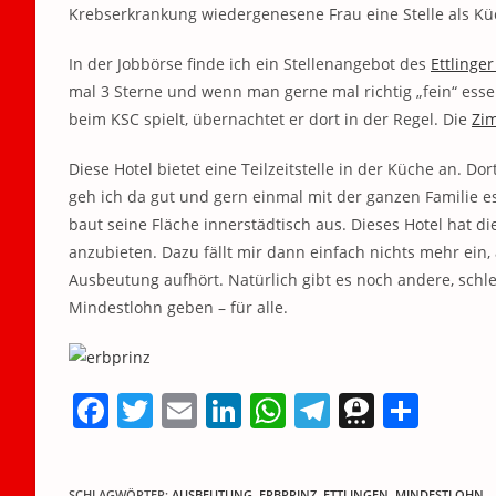
Krebserkrankung wiedergenesene Frau eine Stelle als Küch
In der Jobbörse finde ich ein Stellenangebot des
Ettlinger
mal 3 Sterne und wenn man gerne mal richtig „fein“ ess
beim KSC spielt, übernachtet er dort in der Regel. Die
Zi
Diese Hotel bietet eine Teilzeitstelle in der Küche an. Do
geh ich da gut und gern einmal mit der ganzen Familie es
baut seine Fläche innerstädtisch aus. Dieses Hotel hat di
anzubieten. Dazu fällt mir dann einfach nichts mehr ein,
Ausbeutung aufhört. Natürlich gibt es noch andere, schl
Mindestlohn geben – für alle.
F
T
E
Li
W
T
T
T
a
w
m
n
h
el
h
ei
c
itt
ai
k
at
e
re
le
SCHLAGWÖRTER
:
AUSBEUTUNG
,
ERBPRINZ
,
ETTLINGEN
,
MINDESTLOHN