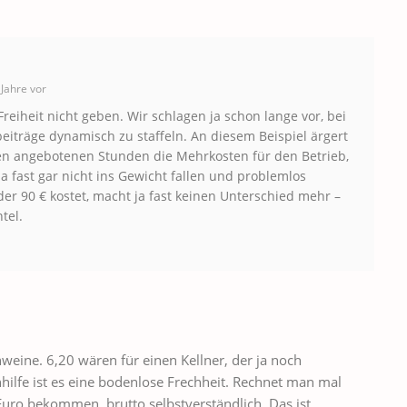
Jahre vor
iheit nicht geben. Wir schlagen ja schon lange vor, bei
eiträge dynamisch zu staffeln. An diesem Beispiel ärgert
gen angebotenen Stunden die Mehrkosten für den Betrieb,
a fast gar nicht ins Gewicht fallen und problemlos
er 90 € kostet, macht ja fast keinen Unterschied mehr –
tel.
weine. 6,20 wären für einen Kellner, der ja noch
nhilfe ist es eine bodenlose Frechheit. Rechnet man mal
Euro bekommen, brutto selbstverständlich. Das ist