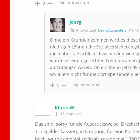
Antworten
0
joerg
Antwort auf
Bernd Eckenfels
16 
Ohne ein Grundeinkommen wird es diese Fre
niedrigen Löhnen die Sozialversicherungsb
mich aber tatsächlich, dass bei den weni
würde er einen gerechten Lohn bezahlen, j
aufzufangen wären. Ob ein Menü jetzt 85 d
vor allem nicht für die dort speisende Klien
Antworten
0
Klaus W.
16 Jahre vor
Das sind, sorry für die Ausdrucksweise, Drecksch
Trinkgelder kassiert, in Ordnung, für eine Küche
hoch, würde eine Vollzeitkraft gerade mal 1050 