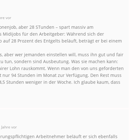
hre vor
tzonenjob, aber 28 STunden – spart massiv am
nes Midijobs für den Arbeitgeber: Während sich der
b auf 28 Prozent des Entgelts beläuft, beträgt er bei einem
s, aber wer jemanden einstellen will, muss ihn gut und fair
zu tun, sondern sind Ausbeutung. Was sie machen kann:
n fairer Lohn rauskommt. Wenn man den von uns geforderten
t nur 94 Stunden im Monat zur Verfügung. Den Rest muss
4,5 Stunden weniger in der Woche. Ich glaube kaum, dass
 Jahre vor
rungspflichtigen Arbeitnehmer beläuft er sich ebenfalls