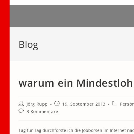
Zum
Inhalt
springen
Blog
warum ein Mindestloh
Beitrags-
Beitrag
Beitrags-
Jörg Rupp
19. September 2013
Persön
Autor:
veröffentlicht:
Kategorie:
Beitrags-
3 Kommentare
Kommentare:
Tag für Tag durchforste ich die Jobbörsen im Internet na