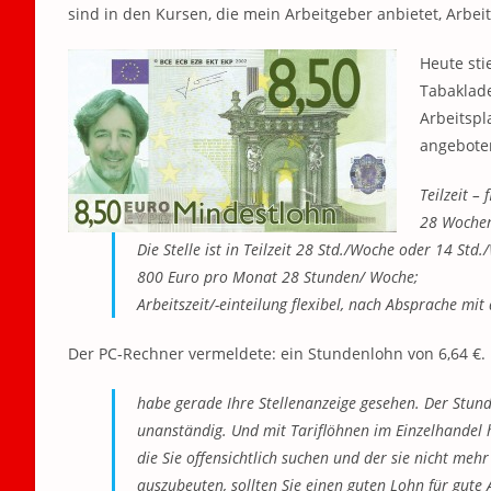
sind in den Kursen, die mein Arbeitgeber anbietet, Arbe
Heute sti
Tabaklade
Arbeitspl
angebote
Teilzeit – 
28 Woche
Die Stelle ist in Teilzeit 28 Std./Woche oder 14 S
800 Euro pro Monat 28 Stunden/ Woche;
Arbeitszeit/-einteilung flexibel, nach Absprache mit
Der PC-Rechner vermeldete: ein Stundenlohn von 6,64 €. 
habe gerade Ihre Stellenanzeige gesehen. Der Stunde
unanständig. Und mit Tariflöhnen im Einzelhandel ha
die Sie offensichtlich suchen und der sie nicht meh
auszubeuten, sollten Sie einen guten Lohn für gute 