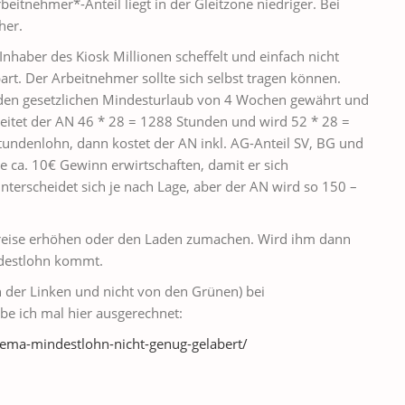
eitnehmer*-Anteil liegt in der Gleitzone niedriger. Bei
her.
nhaber des Kiosk Millionen scheffelt und einfach nicht
art. Der Arbeitnehmer sollte sich selbst tragen können.
 den gesetzlichen Mindesturlaub von 4 Wochen gewährt und
rbeitet der AN 46 * 28 = 1288 Stunden und wird 52 * 28 =
undenlohn, dann kostet der AN inkl. AG-Anteil SV, BG und
 ca. 10€ Gewinn erwirtschaften, damit er sich
unterscheidet sich je nach Lage, aber der AN wird so 150 –
e Preise erhöhen oder den Laden zumachen. Wird ihm dann
ndestlohn kommt.
n der Linken und nicht von den Grünen) bei
be ich mal hier ausgerechnet:
hema-mindestlohn-nicht-genug-gelabert/