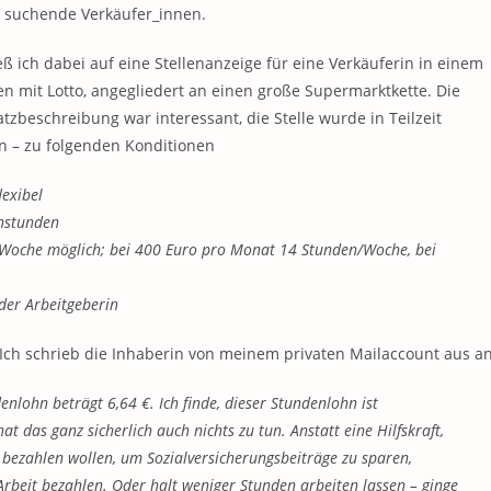
it suchende Verkäufer_innen.
eß ich dabei auf eine Stellenanzeige für eine Verkäuferin in einem
n mit Lotto, angegliedert an einen große Supermarktkette. Die
atzbeschreibung war interessant, die Stelle wurde in Teilzeit
n – zu folgenden Konditionen
flexibel
nstunden
td./Woche möglich; bei 400 Euro pro Monat 14 Stunden/Woche, bei
 der Arbeitgeberin
Ich schrieb die Inhaberin von meinem privaten Mailaccount aus an
nlohn beträgt 6,64 €. Ich finde, dieser Stundenlohn ist
t das ganz sicherlich auch nichts zu tun. Anstatt eine Hilfskraft,
r bezahlen wollen, um Sozialversicherungsbeiträge zu sparen,
Arbeit bezahlen. Oder halt weniger Stunden arbeiten lassen – ginge