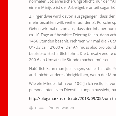
normalen Sozialversicherungspflicht, nur der *Arb
einem Minijob ist der Arbeitgeberanteil sogar hö
2.) Irgendwie wird davon ausgegangen, dass der I
mehr bezahlen will, weil er auf den 3. Porsche sp
Gehen wir mal davon aus, dass der Inhaber nur
ca. 10 Tage auf bezahlte Feiertag fallen, dann a
1456 Stunden bezahlt. Nehmen wir mal die 7€ St
U1-U3 ca. 12’600 €. Der AN muss also pro Stunde
betriebswirtschaftlich lohnt. Die Umsatzrendite 
200 € an Umsatz die Stunde machen müssen.
Natürlich kann man jetzt sagen, soll er halt di
auch nichts anderes übrigbleiben, wenn der Mi
Wie ein Mindestlohn von 10€ (ja ich weiß, ist vo
personalintensiven Dienstleistungen aussieht, ha
http://blog.markus-ritter.de/2013/09/05/zum-t
Antworten
0