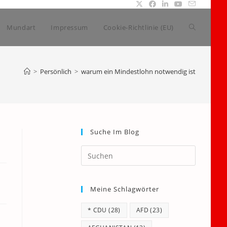
Website-
Mundart
Impressum
Cookie-Richtlinie (EU)
Suche
>
Persönlich
>
warum ein Mindestlohn notwendig ist
umschalte
Suche Im Blog
Press
Escape
to
Meine Schlagwörter
close
the
* CDU
(28)
AFD
(23)
search