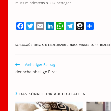
muss mindestens 8,50 € betragen.
F
T
E
Li
W
T
T
T
a
w
m
n
h
el
h
ei
c
itt
ai
k
at
e
re
le
SCHLAGWÖRTER
:
50 €
,
8
,
EINZELHANDEL
,
KIOSK
,
MINDESTLOHN
,
REAL ET
e
er
l
e
s
gr
e
n
b
dI
A
a
m
o
n
p
m
a
Weitere
Vorheriger Beitrag
Artikel
o
p
der scheinheilige Pirat
ansehen
k
DAS KÖNNTE DIR AUCH GEFALLEN