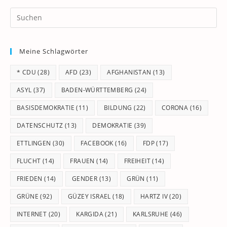
Pr
Es
to
Meine Schlagwörter
clo
th
* CDU
(28)
AFD
(23)
AFGHANISTAN
(13)
se
pan
ASYL
(37)
BADEN-WÜRTTEMBERG
(24)
BASISDEMOKRATIE
(11)
BILDUNG
(22)
CORONA
(16)
DATENSCHUTZ
(13)
DEMOKRATIE
(39)
ETTLINGEN
(30)
FACEBOOK
(16)
FDP
(17)
FLUCHT
(14)
FRAUEN
(14)
FREIHEIT
(14)
FRIEDEN
(14)
GENDER
(13)
GRÜN
(11)
GRÜNE
(92)
GÜZEY ISRAEL
(18)
HARTZ IV
(20)
INTERNET
(20)
KARGIDA
(21)
KARLSRUHE
(46)