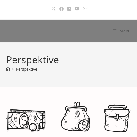
Zum
Inhalt
springen
Menü
Perspektive
>
Perspektive