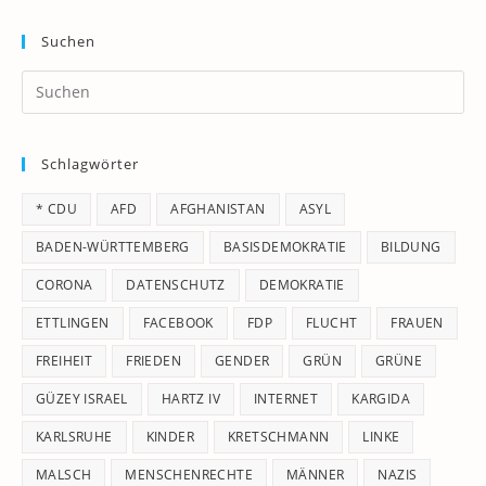
Suchen
Pr
Es
to
Schlagwörter
clo
th
* CDU
AFD
AFGHANISTAN
ASYL
se
pan
BADEN-WÜRTTEMBERG
BASISDEMOKRATIE
BILDUNG
CORONA
DATENSCHUTZ
DEMOKRATIE
ETTLINGEN
FACEBOOK
FDP
FLUCHT
FRAUEN
FREIHEIT
FRIEDEN
GENDER
GRÜN
GRÜNE
GÜZEY ISRAEL
HARTZ IV
INTERNET
KARGIDA
KARLSRUHE
KINDER
KRETSCHMANN
LINKE
MALSCH
MENSCHENRECHTE
MÄNNER
NAZIS