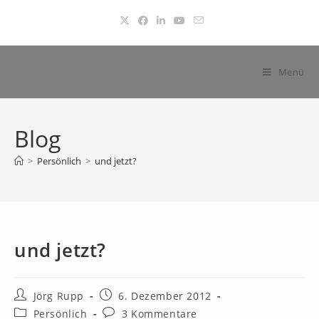
Zum
Inhalt
springen
Menü
Blog
>
Persönlich
>
und jetzt?
und jetzt?
Beitrags-
Beitrag
Jörg Rupp
6. Dezember 2012
Autor:
veröffentlicht:
Beitrags-
Beitrags-
Persönlich
3 Kommentare