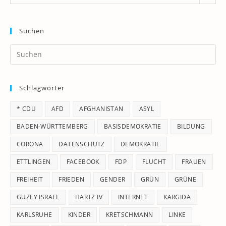
Suchen
Pr
Es
to
Schlagwörter
clo
th
* CDU
AFD
AFGHANISTAN
ASYL
se
pan
BADEN-WÜRTTEMBERG
BASISDEMOKRATIE
BILDUNG
CORONA
DATENSCHUTZ
DEMOKRATIE
ETTLINGEN
FACEBOOK
FDP
FLUCHT
FRAUEN
FREIHEIT
FRIEDEN
GENDER
GRÜN
GRÜNE
GÜZEY ISRAEL
HARTZ IV
INTERNET
KARGIDA
KARLSRUHE
KINDER
KRETSCHMANN
LINKE