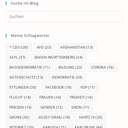
Suche Im Blog
Pr
Es
to
Meine Schlagwörter
clo
th
* CDU
(28)
AFD
(23)
AFGHANISTAN
(13)
se
pan
ASYL
(37)
BADEN-WÜRTTEMBERG
(24)
BASISDEMOKRATIE
(11)
BILDUNG
(22)
CORONA
(16)
DATENSCHUTZ
(13)
DEMOKRATIE
(39)
ETTLINGEN
(30)
FACEBOOK
(16)
FDP
(17)
FLUCHT
(14)
FRAUEN
(14)
FREIHEIT
(14)
FRIEDEN
(14)
GENDER
(13)
GRÜN
(11)
GRÜNE
(92)
GÜZEY ISRAEL
(18)
HARTZ IV
(20)
INTERNET
(20)
KARGIDA
(21)
KARLSRUHE
(46)