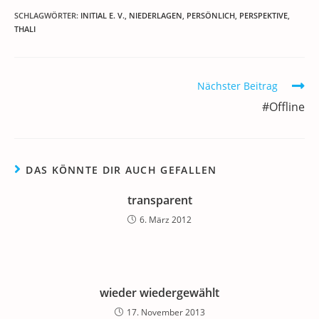
c
itt
ai
k
at
e
re
le
SCHLAGWÖRTER
:
INITIAL E. V.
,
NIEDERLAGEN
,
PERSÖNLICH
,
PERSPEKTIVE
,
THALI
e
er
l
e
s
gr
e
n
b
dI
A
a
m
o
n
p
m
a
Weitere
Nächster Beitrag
Artikel
o
p
#Offline
ansehen
k
DAS KÖNNTE DIR AUCH GEFALLEN
transparent
6. März 2012
wieder wiedergewählt
17. November 2013