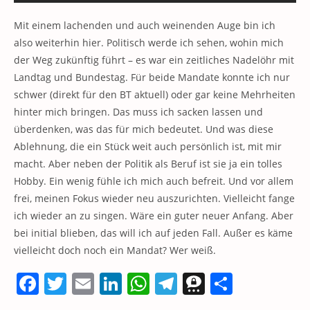
Mit einem lachenden und auch weinenden Auge bin ich
also weiterhin hier. Politisch werde ich sehen, wohin mich
der Weg zukünftig führt – es war ein zeitliches Nadelöhr mit
Landtag und Bundestag. Für beide Mandate konnte ich nur
schwer (direkt für den BT aktuell) oder gar keine Mehrheiten
hinter mich bringen. Das muss ich sacken lassen und
überdenken, was das für mich bedeutet. Und was diese
Ablehnung, die ein Stück weit auch persönlich ist, mit mir
macht. Aber neben der Politik als Beruf ist sie ja ein tolles
Hobby. Ein wenig fühle ich mich auch befreit. Und vor allem
frei, meinen Fokus wieder neu auszurichten. Vielleicht fange
ich wieder an zu singen. Wäre ein guter neuer Anfang. Aber
bei initial blieben, das will ich auf jeden Fall. Außer es käme
vielleicht doch noch ein Mandat? Wer weiß.
F
T
E
Li
W
T
T
T
a
w
m
n
h
el
h
ei