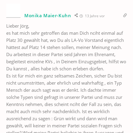
Monika Maier-Kuhn
13 Jahre vor
Lieber Jörg,
es hat mich sehr getroffen das man Dich nciht einmal auf
Platz 30 gewählt hat, wo Du als LA-Vo Vorstand eigentlich
hättest auf Platz 14 stehen sollen, meiner Meinung nach.
Du arbeitest in dieser Partei seid Jahren im Ehrenamt,
begleitest einzelne KVs , in Deinem Einzugsgebiet, hilfst wo
Du kannst , alles habe ich schon erleben dürfen.
Es ist für mich ein ganz seltsames Zeichen, sicher Du bist
nicht unumstritten, aber ehrlich und wahrhaftig , ein Typ
Mensch der auch sagt was er denkt. Ich dachte immer
solche Typen sind gefragt in unserer Partei und muss zur
Kenntnis nehmen, dies scheint nciht der Fall zu sein, das
macht auch mich sehr nachdenklich. Ist es wirklich
ausreichend zu sagen : Grün wirkt und dann wird man
gewählt, will keiner in meiner Partei sozialen Fragen sich
stellen? Wird meine Partei beliebig in ihren Aussagen und