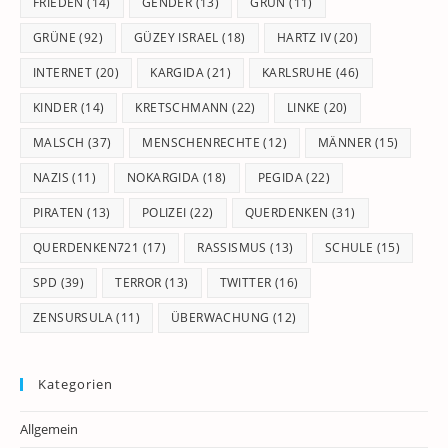
FRIEDEN
(14)
GENDER
(13)
GRÜN
(11)
GRÜNE
(92)
GÜZEY ISRAEL
(18)
HARTZ IV
(20)
INTERNET
(20)
KARGIDA
(21)
KARLSRUHE
(46)
KINDER
(14)
KRETSCHMANN
(22)
LINKE
(20)
MALSCH
(37)
MENSCHENRECHTE
(12)
MÄNNER
(15)
NAZIS
(11)
NOKARGIDA
(18)
PEGIDA
(22)
PIRATEN
(13)
POLIZEI
(22)
QUERDENKEN
(31)
QUERDENKEN721
(17)
RASSISMUS
(13)
SCHULE
(15)
SPD
(39)
TERROR
(13)
TWITTER
(16)
ZENSURSULA
(11)
ÜBERWACHUNG
(12)
Kategorien
Allgemein