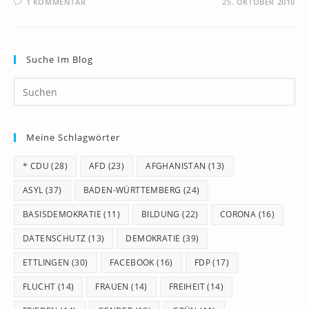
1 KOMMENTAR
25. OKTOBER 2010
Suche Im Blog
Pr
Es
to
Meine Schlagwörter
clo
th
* CDU
(28)
AFD
(23)
AFGHANISTAN
(13)
se
pan
ASYL
(37)
BADEN-WÜRTTEMBERG
(24)
BASISDEMOKRATIE
(11)
BILDUNG
(22)
CORONA
(16)
DATENSCHUTZ
(13)
DEMOKRATIE
(39)
ETTLINGEN
(30)
FACEBOOK
(16)
FDP
(17)
FLUCHT
(14)
FRAUEN
(14)
FREIHEIT
(14)