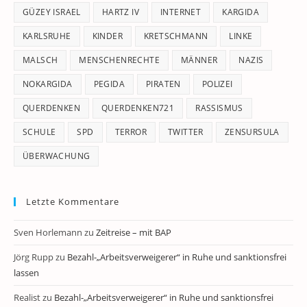
GÜZEY ISRAEL
HARTZ IV
INTERNET
KARGIDA
KARLSRUHE
KINDER
KRETSCHMANN
LINKE
MALSCH
MENSCHENRECHTE
MÄNNER
NAZIS
NOKARGIDA
PEGIDA
PIRATEN
POLIZEI
QUERDENKEN
QUERDENKEN721
RASSISMUS
SCHULE
SPD
TERROR
TWITTER
ZENSURSULA
ÜBERWACHUNG
Letzte Kommentare
Sven Horlemann
zu
Zeitreise – mit BAP
Jörg Rupp
zu
Bezahl-„Arbeitsverweigerer“ in Ruhe und sanktionsfrei
lassen
Realist
zu
Bezahl-„Arbeitsverweigerer“ in Ruhe und sanktionsfrei