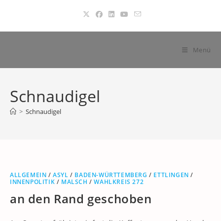
Zum
Inhalt
springen
Menü
Schnaudigel
>
Schnaudigel
ALLGEMEIN
/
ASYL
/
BADEN-WÜRTTEMBERG
/
ETTLINGEN
/
INNENPOLITIK
/
MALSCH
/
WAHLKREIS 272
an den Rand geschoben