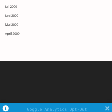
Juli 2009
Juni 2009
Mai 2009
April 2009
Goggle Analytics Opt-Out
Copyright - WordPress Theme by OceanWP