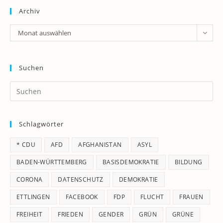
Archiv
Archiv
Monat auswählen
Suchen
Pr
Es
to
Schlagwörter
clo
th
* CDU
AFD
AFGHANISTAN
ASYL
se
pan
BADEN-WÜRTTEMBERG
BASISDEMOKRATIE
BILDUNG
CORONA
DATENSCHUTZ
DEMOKRATIE
ETTLINGEN
FACEBOOK
FDP
FLUCHT
FRAUEN
FREIHEIT
FRIEDEN
GENDER
GRÜN
GRÜNE