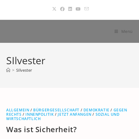
Zum
Inhalt
springen
Menü
SIlvester
>
SIlvester
ALLGEMEIN
/
BÜRGERGESELLSCHAFT
/
DEMOKRATIE
/
GEGEN
RECHTS
/
INNENPOLITIK
/
JETZT ANFANGEN
/
SOZIAL UND
WIRTSCHAFTLICH
Was ist Sicherheit?