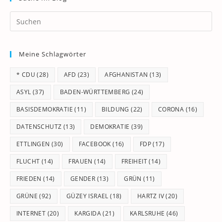
Pr
Es
to
Meine Schlagwörter
clo
th
* CDU
(28)
AFD
(23)
AFGHANISTAN
(13)
se
pan
ASYL
(37)
BADEN-WÜRTTEMBERG
(24)
BASISDEMOKRATIE
(11)
BILDUNG
(22)
CORONA
(16)
DATENSCHUTZ
(13)
DEMOKRATIE
(39)
ETTLINGEN
(30)
FACEBOOK
(16)
FDP
(17)
FLUCHT
(14)
FRAUEN
(14)
FREIHEIT
(14)
FRIEDEN
(14)
GENDER
(13)
GRÜN
(11)
GRÜNE
(92)
GÜZEY ISRAEL
(18)
HARTZ IV
(20)
INTERNET
(20)
KARGIDA
(21)
KARLSRUHE
(46)