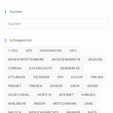
Suchen
Pr
Es
to
Schlagwörter
clo
th
* CDU
AFD
AFGHANISTAN
ASYL
se
pan
BADEN-WÜRTTEMBERG
BASISDEMOKRATIE
BILDUNG
CORONA
DATENSCHUTZ
DEMOKRATIE
ETTLINGEN
FACEBOOK
FDP
FLUCHT
FRAUEN
FREIHEIT
FRIEDEN
GENDER
GRÜN
GRÜNE
GÜZEY ISRAEL
HARTZ IV
INTERNET
KARGIDA
KARLSRUHE
KINDER
KRETSCHMANN
LINKE
MALSCH
MENSCHENRECHTE
MÄNNER
NAZIS