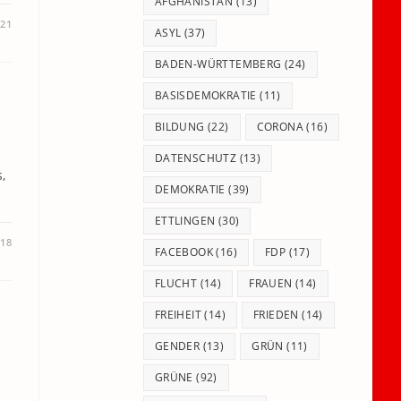
panel.
AFGHANISTAN
(13)
021
ASYL
(37)
BADEN-WÜRTTEMBERG
(24)
BASISDEMOKRATIE
(11)
BILDUNG
(22)
CORONA
(16)
DATENSCHUTZ
(13)
,
DEMOKRATIE
(39)
ETTLINGEN
(30)
018
FACEBOOK
(16)
FDP
(17)
FLUCHT
(14)
FRAUEN
(14)
FREIHEIT
(14)
FRIEDEN
(14)
GENDER
(13)
GRÜN
(11)
GRÜNE
(92)