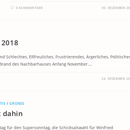
0 KOMMENTARE
30. DEZEMBER 2
s 2018
nd Schlechtes, ERfreuliches, Frustrierendes, Ärgerliches, Politisches
er Brand des Nachbarhauses Anfang November.…
24. DEZEMBER 2
TIE
/
GRÜNES
t dahin
tag für den Supersonntag, die Schicksalswahl für Winfried