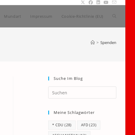
Website-
Mundart
Impressum
Cookie-Richtlinie (EU)
Suche
>
Spenden
umschalte
Suche Im Blog
Press
Escape
to
Meine Schlagwörter
close
the
* CDU
(28)
AFD
(23)
search