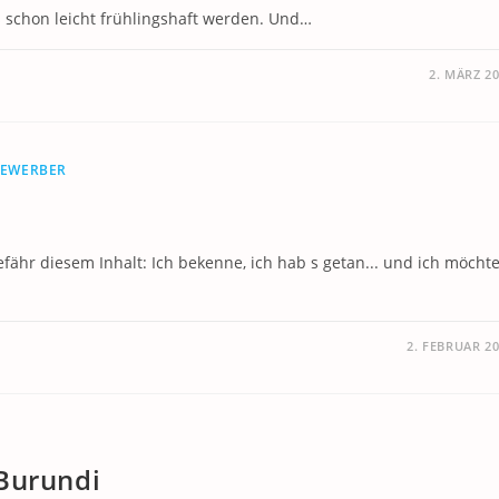
 schon leicht frühlingshaft werden. Und…
2. MÄRZ 2
BEWERBER
fähr diesem Inhalt: Ich bekenne, ich hab s getan... und ich möchte
2. FEBRUAR 2
 Burundi