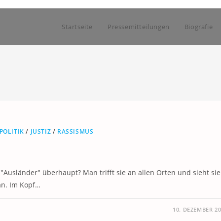
Startseite
Pressemitteilungen
Biografie
POLITIK
/
JUSTIZ
/
RASSISMUS
"Ausländer" überhaupt? Man trifft sie an allen Orten und sieht sie
an. Im Kopf…
10. DEZEMBER 2