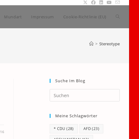
Website-
Mundart
Impressum
Cookie-Richtlinie (EU)
Suche
>
Stereotype
umschalte
Suche Im Blog
Press
Escape
to
Meine Schlagwörter
close
the
* CDU
(28)
AFD
(23)
search
016