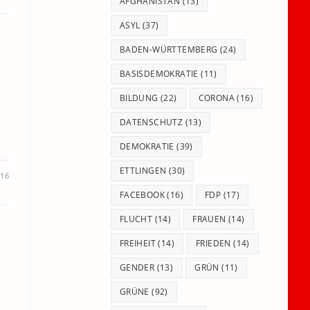
panel.
AFGHANISTAN
(13)
ASYL
(37)
BADEN-WÜRTTEMBERG
(24)
BASISDEMOKRATIE
(11)
BILDUNG
(22)
CORONA
(16)
DATENSCHUTZ
(13)
DEMOKRATIE
(39)
ETTLINGEN
(30)
016
FACEBOOK
(16)
FDP
(17)
FLUCHT
(14)
FRAUEN
(14)
FREIHEIT
(14)
FRIEDEN
(14)
GENDER
(13)
GRÜN
(11)
GRÜNE
(92)