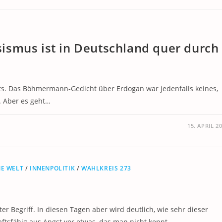
ismus ist in Deutschland quer durch
hts. Das Böhmermann-Gedicht über Erdogan war jedenfalls keines,
. Aber es geht…
15. APRIL 2
NE WELT
/
INNENPOLITIK
/
WAHLKREIS 273
 Begriff. In diesen Tagen aber wird deutlich, wie sehr dieser
haftsfähig aus Angst vor etwas, das man nicht kennt…