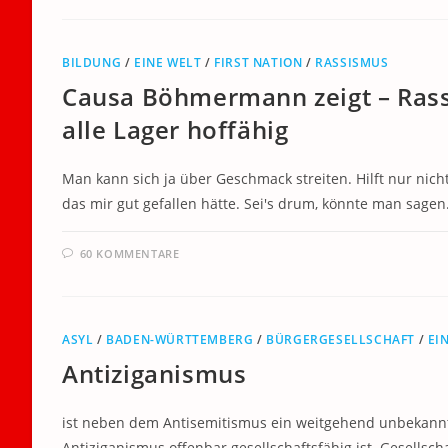
BILDUNG
/
EINE WELT
/
FIRST NATION
/
RASSISMUS
Causa Böhmermann zeigt – Rass
alle Lager hoffähig
Man kann sich ja über Geschmack streiten. Hilft nur nic
das mir gut gefallen hätte. Sei's drum, könnte man sagen
60 KOMMENTARE
ASYL
/
BADEN-WÜRTTEMBERG
/
BÜRGERGESELLSCHAFT
/
EI
Antiziganismus
ist neben dem Antisemitismus ein weitgehend unbekannter
Antiziganismus offenbar gesellschaftsfähig ist. Gesellsc