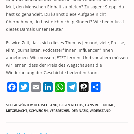
Mut, den Menschen Einhalt zu bieten? Zu sagen: Stopp, du
hast so gehandelt. Du kannst diese Aufgabe nicht
übernehmen, du hast dich nicht geändert? Wie beeinflusst
dieses Damals unser Heute?
Es wird Zeit, dass sich dieses Themas jemand, viele, Presse,
Film, Journalisten, Podcaster*innen, Influencer*innen
annehmen. Wir müssen JETZT lernen. Und vor allem müssen
wir lernen, dass der Preis des Wegschauens die
Wiederholung der Geschichte bedeuten kann.
F
T
E
Li
W
T
T
T
a
w
m
n
h
el
h
ei
c
itt
ai
k
at
e
re
le
SCHLAGWÖRTER
:
DEUTSCHLAND
,
GEGEN RECHTS
,
HANS ROSENTHAL
,
MITGEMACHT
,
SCHWEIGEN
,
VERBRECHEN DER NAZIS
,
WIDERSTAND
e
er
l
e
s
gr
e
n
b
dI
A
a
m