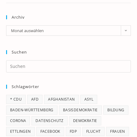
Archiv
Archiv
Monat auswählen
Suchen
Pr
Es
to
Schlagwörter
clo
th
* CDU
AFD
AFGHANISTAN
ASYL
se
pan
BADEN-WÜRTTEMBERG
BASISDEMOKRATIE
BILDUNG
CORONA
DATENSCHUTZ
DEMOKRATIE
ETTLINGEN
FACEBOOK
FDP
FLUCHT
FRAUEN