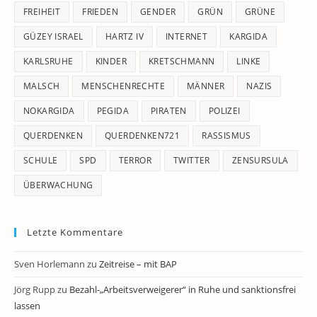
FREIHEIT
FRIEDEN
GENDER
GRÜN
GRÜNE
GÜZEY ISRAEL
HARTZ IV
INTERNET
KARGIDA
KARLSRUHE
KINDER
KRETSCHMANN
LINKE
MALSCH
MENSCHENRECHTE
MÄNNER
NAZIS
NOKARGIDA
PEGIDA
PIRATEN
POLIZEI
QUERDENKEN
QUERDENKEN721
RASSISMUS
SCHULE
SPD
TERROR
TWITTER
ZENSURSULA
ÜBERWACHUNG
Letzte Kommentare
Sven Horlemann
zu
Zeitreise – mit BAP
Jörg Rupp
zu
Bezahl-„Arbeitsverweigerer“ in Ruhe und sanktionsfrei
lassen