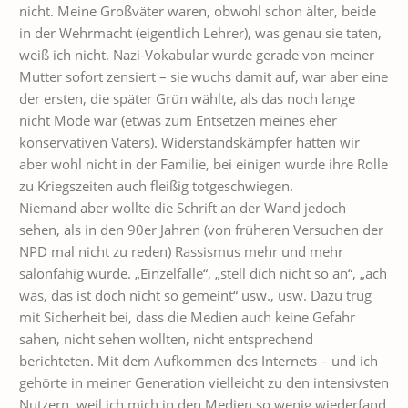
nicht. Meine Großväter waren, obwohl schon älter, beide
in der Wehrmacht (eigentlich Lehrer), was genau sie taten,
weiß ich nicht. Nazi-Vokabular wurde gerade von meiner
Mutter sofort zensiert – sie wuchs damit auf, war aber eine
der ersten, die später Grün wählte, als das noch lange
nicht Mode war (etwas zum Entsetzen meines eher
konservativen Vaters). Widerstandskämpfer hatten wir
aber wohl nicht in der Familie, bei einigen wurde ihre Rolle
zu Kriegszeiten auch fleißig totgeschwiegen.
Niemand aber wollte die Schrift an der Wand jedoch
sehen, als in den 90er Jahren (von früheren Versuchen der
NPD mal nicht zu reden) Rassismus mehr und mehr
salonfähig wurde. „Einzelfälle“, „stell dich nicht so an“, „ach
was, das ist doch nicht so gemeint“ usw., usw. Dazu trug
mit Sicherheit bei, dass die Medien auch keine Gefahr
sahen, nicht sehen wollten, nicht entsprechend
berichteten. Mit dem Aufkommen des Internets – und ich
gehörte in meiner Generation vielleicht zu den intensivsten
Nutzern, weil ich mich in den Medien so wenig wiederfand