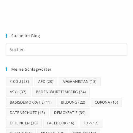
Suche Im Blog
Pr
Es
to
Meine Schlagwörter
clo
th
* CDU
(28)
AFD
(23)
AFGHANISTAN
(13)
se
pan
ASYL
(37)
BADEN-WÜRTTEMBERG
(24)
BASISDEMOKRATIE
(11)
BILDUNG
(22)
CORONA
(16)
DATENSCHUTZ
(13)
DEMOKRATIE
(39)
ETTLINGEN
(30)
FACEBOOK
(16)
FDP
(17)