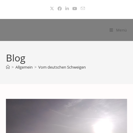
Zum
Inhalt
springen
Menü
Blog
>
Allgemein
>
Vom deutschen Schweigen