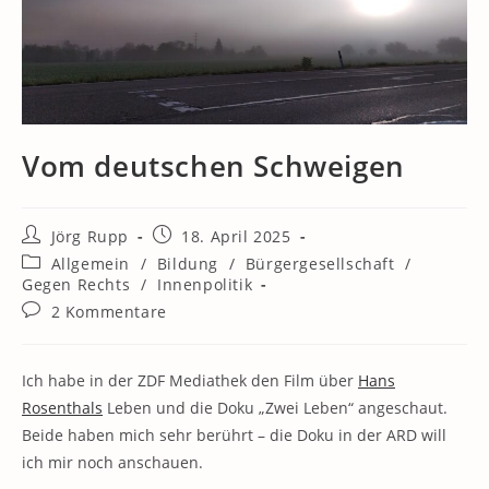
Vom deutschen Schweigen
Beitrags-
Beitrag
Jörg Rupp
18. April 2025
Autor:
veröffentlicht:
Beitrags-
Allgemein
/
Bildung
/
Bürgergesellschaft
/
Kategorie:
Gegen Rechts
/
Innenpolitik
Beitrags-
2 Kommentare
Kommentare:
Ich habe in der ZDF Mediathek den Film über
Hans
Rosenthals
Leben und die Doku „Zwei Leben“ angeschaut.
Beide haben mich sehr berührt – die Doku in der ARD will
ich mir noch anschauen.