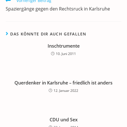
o
n
p
m
a
Weitere
Vorheriger Beitrag
Artikel
o
p
Spaziergänge gegen den Rechtsruck in Karlsruhe
ansehen
k
DAS KÖNNTE DIR AUCH GEFALLEN
Inschtrumente
10. Juni 2011
Querdenker in Karlsruhe – friedlich ist anders
12. Januar 2022
CDU und Sex