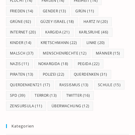
FLUCHT
(14)
FRAUEN
(14)
FREIHEIT
(14)
FRIEDEN
(14)
GENDER
(13)
GRÜN
(11)
GRÜNE
(92)
GÜZEY ISRAEL
(18)
HARTZ IV
(20)
INTERNET
(20)
KARGIDA
(21)
KARLSRUHE
(46)
KINDER
(14)
KRETSCHMANN
(22)
LINKE
(20)
MALSCH
(37)
MENSCHENRECHTE
(12)
MÄNNER
(15)
NAZIS
(11)
NOKARGIDA
(18)
PEGIDA
(22)
PIRATEN
(13)
POLIZEI
(22)
QUERDENKEN
(31)
QUERDENKEN721
(17)
RASSISMUS
(13)
SCHULE
(15)
SPD
(39)
TERROR
(13)
TWITTER
(16)
ZENSURSULA
(11)
ÜBERWACHUNG
(12)
Kategorien