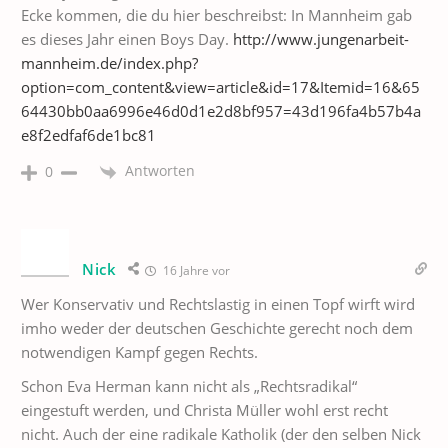
Ecke kommen, die du hier beschreibst: In Mannheim gab
es dieses Jahr einen Boys Day.
http://www.jungenarbeit-
mannheim.de/index.php?
option=com_content&view=article&id=17&Itemid=16&65
64430bb0aa6996e46d0d1e2d8bf957=43d196fa4b57b4a
e8f2edfaf6de1bc81
Antworten
0
Nick
16 Jahre vor
Wer Konservativ und Rechtslastig in einen Topf wirft wird
imho weder der deutschen Geschichte gerecht noch dem
notwendigen Kampf gegen Rechts.
Schon Eva Herman kann nicht als „Rechtsradikal“
eingestuft werden, und Christa Müller wohl erst recht
nicht. Auch der eine radikale Katholik (der den selben Nick