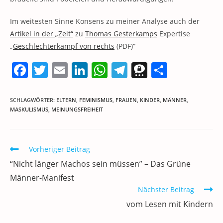
Im weitesten Sinne Konsens zu meiner Analyse auch der
Artikel in der „Zeit“
zu
Thomas Gesterkamps
Expertise
„
Geschlechterkampf von rechts
(PDF)“
F
T
E
Li
W
T
T
T
a
w
m
n
h
el
h
ei
c
itt
ai
k
at
e
re
le
SCHLAGWÖRTER
:
ELTERN
,
FEMINISMUS
,
FRAUEN
,
KINDER
,
MÄNNER
,
MASKULISMUS
,
MEINUNGSFREIHEIT
e
er
l
e
s
gr
e
n
b
dI
A
a
m
o
n
p
m
a
Weitere
Vorheriger Beitrag
Artikel
o
p
“Nicht länger Machos sein müssen” – Das Grüne
ansehen
k
Männer-Manifest
Nächster Beitrag
vom Lesen mit Kindern