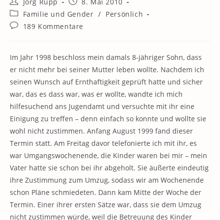
Beitrags-
Beitrag
Jörg Rupp
8. Mai 2010
Autor:
veröffentlicht:
Beitrags-
Familie und Gender
/
Persönlich
Kategorie:
Beitrags-
189 Kommentare
Kommentare:
Im Jahr 1998 beschloss mein damals 8-jähriger Sohn, dass
er nicht mehr bei seiner Mutter leben wollte. Nachdem ich
seinen Wunsch auf Ernthaftigkeit geprüft hatte und sicher
war, das es dass war, was er wollte, wandte ich mich
hilfesuchend ans Jugendamt und versuchte mit ihr eine
Einigung zu treffen – denn einfach so konnte und wollte sie
wohl nicht zustimmen. Anfang August 1999 fand dieser
Termin statt. Am Freitag davor telefonierte ich mit ihr, es
war Umgangswochenende, die Kinder waren bei mir – mein
Vater hatte sie schon bei ihr abgeholt. Sie äußerte eindeutig
ihre Zustimmung zum Umzug, sodass wir am Wochenende
schon Pläne schmiedeten. Dann kam Mitte der Woche der
Termin. Einer ihrer ersten Sätze war, dass sie dem Umzug
nicht zustimmen würde, weil die Betreuung des Kinder