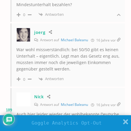
Mindestunterhalt bezahlen?
Antworten
0
joerg
Antwort auf
Michael Baleanu
16 Jahre vor
War wohl missverständlich: bei 50/50 gibt es keinen
Unterhalt – eigentlich. Legt man das Gesetz eng aus,
müssten immer noch die jeweiligen Einkommen
gegenüber gestellt werden.
Antworten
0
Nick
Antwort auf
Michael Baleanu
16 Jahre vor
189
Auch hier leider wieder der wohlbekannte Deutsche
mittelschichtfeministische Hassdiskurs:
Goggle Analytics Opt-Out
Michael Baleanu hatte ausdrücklich auf das (von