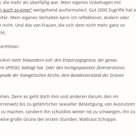
, die mehr als überfällig war. Mein eigenes Unbehagen mit
ch auch so einer“
weitgehend ausformuliert. Gut 2000 Zugriffe hat 
ter. Mein eigenes Verhalten kann ich reflektieren, ändern oder
nicht. Und das von Frauen, die sich dem nicht mehr ganz so
ht.
harmloser.
schrei mehr bewundern soll: den Empörungsgestus, der genau
 im SPIEGEL beklagt hat. Oder den hochgespannten Zentralratston,
Synode der Evangelischen Kirche, dem Bundesvorstand der Grünen
erstehen. Denn es geht doch ihm und anderen darum, den im
rrenwitz bis zu gefährlicher sexueller Belästigung, von Ausnutzen
 zu machen, sondern ihn schuldlos weiter tot zu schweigen, ihn zu
n eine große Grüne der ersten Stunden, Waltraut Schoppe.