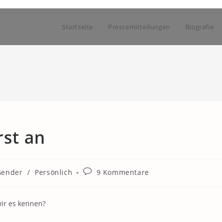
Startseite
Pressemitteilungen
Biografie
rst an
Beitrags-
Gender
/
Persönlich
9 Kommentare
Kommentare:
wir es kennen?