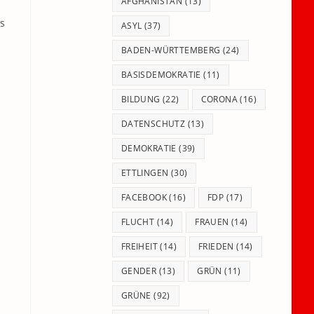
panel.
AFGHANISTAN
(13)
es
ASYL
(37)
BADEN-WÜRTTEMBERG
(24)
BASISDEMOKRATIE
(11)
BILDUNG
(22)
CORONA
(16)
DATENSCHUTZ
(13)
DEMOKRATIE
(39)
ETTLINGEN
(30)
FACEBOOK
(16)
FDP
(17)
FLUCHT
(14)
FRAUEN
(14)
FREIHEIT
(14)
FRIEDEN
(14)
GENDER
(13)
GRÜN
(11)
GRÜNE
(92)