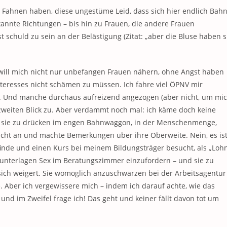
 Fahnen haben, diese ungestüme Leid, dass sich hier endlich Bah
kannte Richtungen – bis hin zu Frauen, die andere Frauen
 schuld zu sein an der Belästigung (Zitat: „aber die Bluse haben s
h will mich nicht nur unbefangen Frauen nähern, ohne Angst haben
teresses nicht schämen zu müssen. Ich fahre viel ÖPNV mir
. Und manche durchaus aufreizend angezogen (aber nicht, um mic
weiten Blick zu. Aber verdammt noch mal: ich käme doch keine
n sie zu drücken im engen Bahnwaggon, in der Menschenmenge,
nicht an und machte Bemerkungen über ihre Oberweite. Nein, es is
 finde und einen Kurs bei meinem Bildungsträger besucht, als „Loh
sunterlagen Sex im Beratungszimmer einzufordern – und sie zu
ich weigert. Sie womöglich anzuschwärzen bei der Arbeitsagentur
te. Aber ich vergewissere mich – indem ich darauf achte, wie das
und im Zweifel frage ich! Das geht und keiner fällt davon tot um