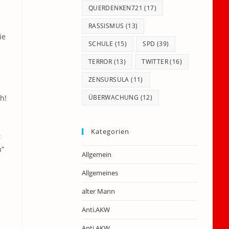
QUERDENKEN721
(17)
n
RASSISMUS
(13)
ie
SCHULE
(15)
SPD
(39)
TERROR
(13)
TWITTER
(16)
ZENSURSULA
(11)
h!
ÜBERWACHUNG
(12)
Kategorien
t
n“
Allgemein
Allgemeines
alter Mann
Anti.AKW
Anti.AKW