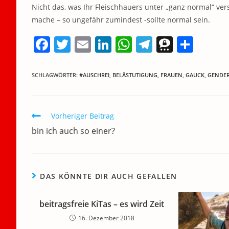
Nicht das, was Ihr Fleischhauers unter „ganz normal“ vers
mache – so ungefähr zumindest -sollte normal sein.
F
T
E
Li
W
T
T
T
a
w
m
n
h
el
h
ei
c
itt
ai
k
at
e
re
le
SCHLAGWÖRTER
:
#AUSCHREI
,
BELÄSTUTIGUNG
,
FRAUEN
,
GAUCK
,
GENDE
e
er
l
e
s
gr
e
n
b
dI
A
a
m
Weitere
Vorheriger Beitrag
o
n
p
m
a
Artikel
bin ich auch so einer?
ansehen
o
p
k
DAS KÖNNTE DIR AUCH GEFALLEN
beitragsfreie KiTas – es wird Zeit
16. Dezember 2018