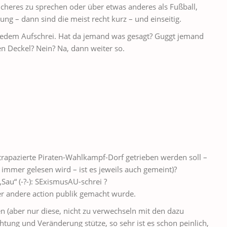
heres zu sprechen oder über etwas anderes als Fußball,
ung – dann sind die meist recht kurz – und einseitig.
t jedem Aufschrei. Hat da jemand was gesagt? Guggt jemand
 Deckel? Nein? Na, dann weiter so.
 strapazierte Piraten-Wahlkampf-Dorf getrieben werden soll –
 immer gelesen wird – ist es jeweils auch gemeint)?
„Sau“ (-?-): SExismusAU-schrei ?
oder andere action publik gemacht wurde.
n (aber nur diese, nicht zu verwechseln mit den dazu
htung und Veränderung stütze, so sehr ist es schon peinlich,