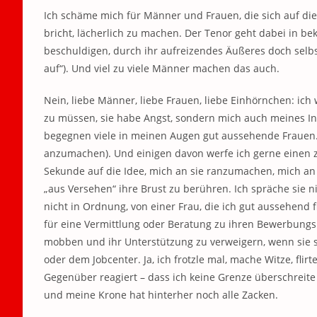
Ich schäme mich für Männer und Frauen, die sich auf die
bricht, lächerlich zu machen. Der Tenor geht dabei in be
beschuldigen, durch ihr aufreizendes Äußeres doch selbst
auf“). Und viel zu viele Männer machen das auch.
Nein, liebe Männer, liebe Frauen, liebe Einhörnchen: ic
zu müssen, sie habe Angst, sondern mich auch meines In
begegnen viele in meinen Augen gut aussehende Frauen
anzumachen). Und einigen davon werfe ich gerne einen z
Sekunde auf die Idee, mich an sie ranzumachen, mich a
„aus Versehen“ ihre Brust zu berühren. Ich spräche sie 
nicht in Ordnung, von einer Frau, die ich gut aussehend
für eine Vermittlung oder Beratung zu ihren Bewerbung
mobben und ihr Unterstützung zu verweigern, wenn sie s
oder dem Jobcenter. Ja, ich frotzle mal, mache Witze, flir
Gegenüber reagiert – dass ich keine Grenze überschreite 
und meine Krone hat hinterher noch alle Zacken.