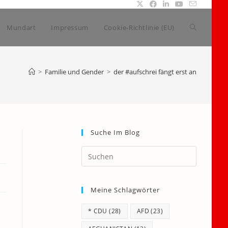
Website-
Mundart
Impressum
Cookie-Richtlinie (EU)
Suche
>
Familie und Gender
>
der #aufschrei fängt erst an
umschalte
Suche Im Blog
Press
Escape
to
Meine Schlagwörter
close
the
* CDU
(28)
AFD
(23)
search