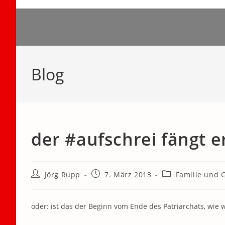
Zum
Inhalt
springen
Blog
der #aufschrei fängt e
Beitrags-
Beitrag
Beitrags-
Jörg Rupp
7. März 2013
Familie und 
Autor:
veröffentlicht:
Kategorie:
oder: ist das der Beginn vom Ende des Patriarchats, wie 