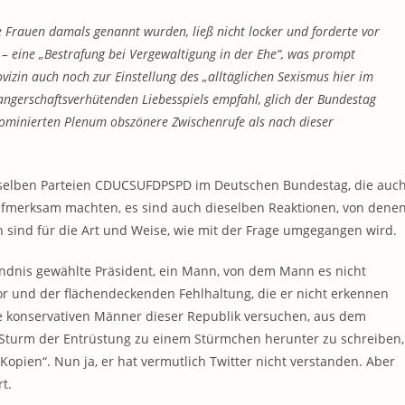
e Frauen damals genannt wurden, ließ nicht locker und forderte vor
– eine „Bestrafung bei Vergewaltigung in der Ehe“, was prompt
izin auch noch zur Einstellung des „alltäglichen Sexismus hier im
angerschaftsverhütenden Liebesspiels empfahl, glich der Bundestag
ominierten Plenum obszönere Zwischenrufe als nach dieser
derselben Parteien CDUCSUFDPSPD im Deutschen Bundestag, die auc
fmerksam machten, es sind auch dieselben Reaktionen, von dene
ch sind für die Art und Weise, wie mit der Frage umgegangen wird.
ündnis gewählte Präsident, ein Mann, von dem Mann es nicht
ror und der flächendeckenden Fehlhaltung, die er nicht erkennen
ie konservativen Männer dieser Republik versuchen, aus dem
Sturm der Entrüstung zu einem Stürmchen herunter zu schreiben,
„Kopien“. Nun ja, er hat vermutlich Twitter nicht verstanden. Aber
t.