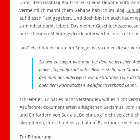
Unter dem Hashtag #aufschrei ist eine Debatte entbrannt
vermeintlich männlichem Gehabe hab ich im Blog
„Bin i
auf diesen Text gegeben. Und doch bin ich auch kaum wei
zumindest damit leben. Das meiner Geschlechtsgenossen 
herrschenden Meinungsdruck unterwerfen, erst recht nic
Jan Fleischhauer heute im Spiegel ist so einer dieser Ver
Schwer zu sagen, was man bei dem neuerlichen Auf
jenen „Tugendfuror“ unter Beweis stellt, den Gauck
den man normalerweise von Institutionen wie der 
oder dem Paritätischen Wohlfahrtsverband kennt.
schreibt er. Er hat es nicht verstanden, will es nicht v
#aufschrei dokumentierten alltäglichen Sexismus, vom He
und Einfordern von Sex als „Belohnung“ nicht verächtlich
akzeptieren, ihn schuldlos zu halten. Es erinnert mich a
Zur Erinnerung: