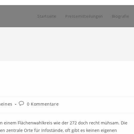
Startseite
Pressemitteilungen
Biografie
Beitrags-
meines
0 Kommentare
Kommentare:
in einem Flächenwahlkreis wie der 272 doch recht mühsam. Die
len zentrale Orte für Infostände, oft gibt es keinen eigenen