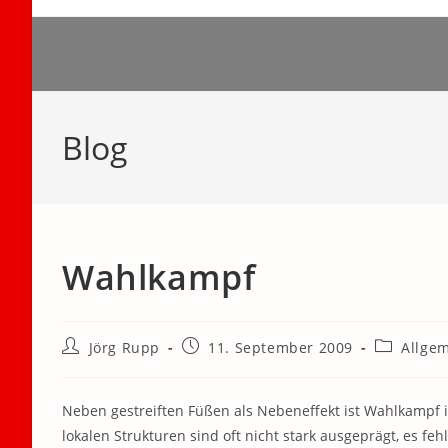
Zum
Inhalt
springen
Blog
Wahlkampf
Beitrags-
Beitrag
Beitrags-
Jörg Rupp
11. September 2009
Allge
Autor:
veröffentlicht:
Kategorie:
Neben gestreiften Füßen als Nebeneffekt ist Wahlkampf 
lokalen Strukturen sind oft nicht stark ausgeprägt, es feh