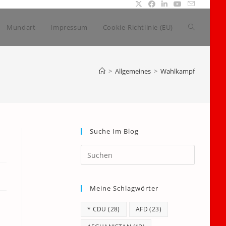
Website-
Mundart
Impressum
Cookie-Richtlinie (EU)
Suche
>
Allgemeines
>
Wahlkampf
umschalte
Suche Im Blog
Press
Escape
to
Meine Schlagwörter
close
the
* CDU
(28)
AFD
(23)
search