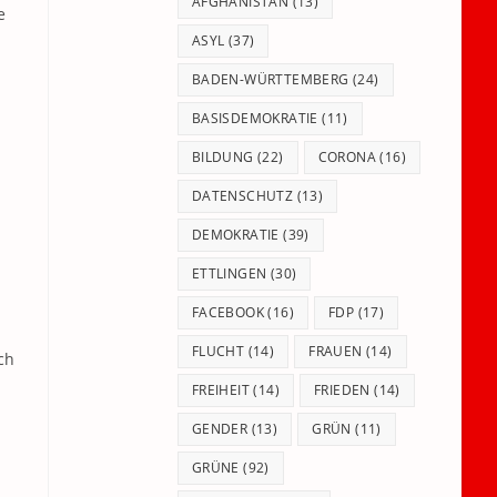
panel.
AFGHANISTAN
(13)
e
ASYL
(37)
BADEN-WÜRTTEMBERG
(24)
BASISDEMOKRATIE
(11)
BILDUNG
(22)
CORONA
(16)
DATENSCHUTZ
(13)
DEMOKRATIE
(39)
ETTLINGEN
(30)
FACEBOOK
(16)
FDP
(17)
FLUCHT
(14)
FRAUEN
(14)
ch
FREIHEIT
(14)
FRIEDEN
(14)
GENDER
(13)
GRÜN
(11)
GRÜNE
(92)