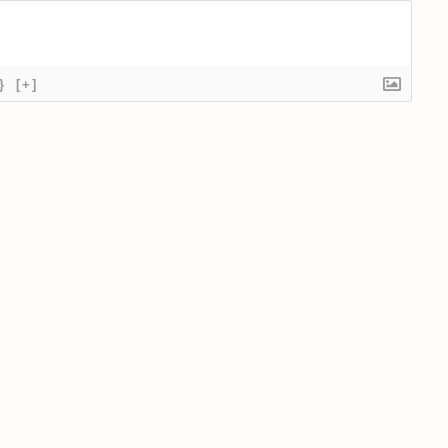
}
[+]