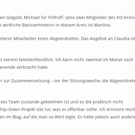
ven Giegold, Michael für Frithoff. (also zwei Mitglieder des KO-Kreis
 wirkliche Basisvertreterin in diesem Kreis ist Martina.
weiterer Mitarbeiter eines Abgeordneten. Das Angebot an Claudia is
.
ist extrem familienfeindlich. Ich kann nicht zweimal im Monat nach
chenende verbracht habe.
ann zur Zusammensetzung – vor der Sitzungswoche, die Abgeordnet
 dieses Team zustande gekommen ist und es die praktisch nicht
Top-Down-Projekt das tut, was es offenbar sollte. Ich erinnere mic
en im Blog, auf die man so Wert legte. Es hätte jedoch auch ander