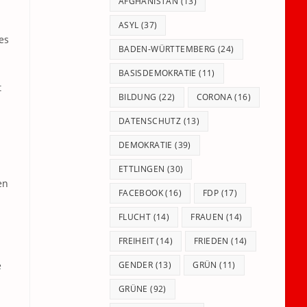
panel.
AFGHANISTAN
(13)
ASYL
(37)
es
BADEN-WÜRTTEMBERG
(24)
BASISDEMOKRATIE
(11)
t
BILDUNG
(22)
CORONA
(16)
DATENSCHUTZ
(13)
DEMOKRATIE
(39)
ETTLINGEN
(30)
en
FACEBOOK
(16)
FDP
(17)
FLUCHT
(14)
FRAUEN
(14)
FREIHEIT
(14)
FRIEDEN
(14)
h
e
GENDER
(13)
GRÜN
(11)
GRÜNE
(92)