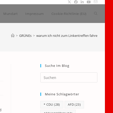
Website-
Mundart
Impressum
Cookie-Richtlinie (EU)
Suche
>
GRÜNEs
>
warum ich nicht zum Linkentreffen fahre
umschalte
Suche Im Blog
Press
Escape
to
Meine Schlagwörter
close
the
* CDU
(28)
AFD
(23)
search
d