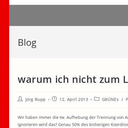
Zum
Inhalt
springen
Blog
warum ich nicht zum L
Beitrags-
Beitrag
Beitrags-
Jörg Rupp
12. April 2013
GRÜNEs
/
P
Autor:
veröffentlicht:
Kategorie:
Wir haben immer die tw. Aufhebung der Trennung von Am
ignorieren wird das? Genau 50% des bisherigen Koordini