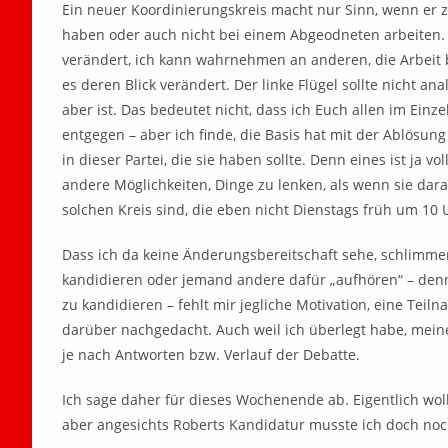
Ein neuer Koordinierungskreis macht nur Sinn, wenn er 
haben oder auch nicht bei einem Abgeodneten arbeiten. I
verändert, ich kann wahrnehmen an anderen, die Arbeit
es deren Blick verändert. Der linke Flügel sollte nicht a
aber ist. Das bedeutet nicht, dass ich Euch allen im Einz
entgegen – aber ich finde, die Basis hat mit der Ablösun
in dieser Partei, die sie haben sollte. Denn eines ist ja
andere Möglichkeiten, Dinge zu lenken, als wenn sie da
solchen Kreis sind, die eben nicht Dienstags früh um 10 U
Dass ich da keine Änderungsbereitschaft sehe, schlimme
kandidieren oder jemand andere dafür „aufhören“ – den
zu kandidieren – fehlt mir jegliche Motivation, eine Te
darüber nachgedacht. Auch weil ich überlegt habe, meine 
je nach Antworten bzw. Verlauf der Debatte.
Ich sage daher für dieses Wochenende ab. Eigentlich wol
aber angesichts Roberts Kandidatur musste ich doch no