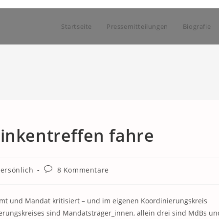
Startseite
Pressemitteilungen
Biografie
inkentreffen fahre
Beitrags-
ersönlich
8 Kommentare
Kommentare:
t und Mandat kritisiert – und im eigenen Koordinierungskreis
erungskreises sind Mandatsträger_innen, allein drei sind MdBs un