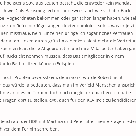
zu höchstens 50% aus Leuten besteht, die entweder kein Mandat
ch weiß als Basismitglied im Landesvorstand, wie sich der Blick
 bei Abgeordneten bekommen oder gar schon länger haben, wie se
nalog zum Reformerflügel abgeordnetendominiert sein – was er jetzt
elnen misstraue, nein, Einzelnen bringe ich sogar hohes Vertrauen
g der alten Linken durch grün.links.denken nicht mehr die Vertretu
 vollkommen klar: diese Abgeordneten und ihre Mitarbeiter haben ga
rauf Rücksicht nehmen müssen, dass Basismitglieder in einem
hr in Berlin sitzen können (Beispiel).
r noch, Problembewusstsein, denn sonst würde Robert nicht
n das würde ja bedeuten, dass man im Vorfeld Menschen anspricht
ilnahme an diesem Termin doch noch möglich zu machen. Ich habe
Fragen dort zu stellen, evtl. auch für den KO-Kreis zu kandidieren
lte ich auf der BDK mit Martina und Peter über meine Fragen rede
ch vor dem Termin schreiben.