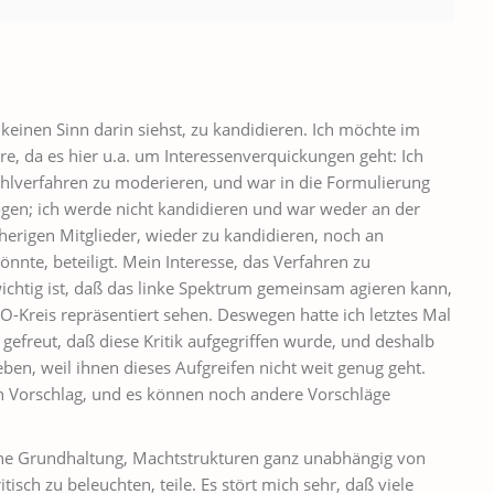
einen Sinn darin siehst, zu kandidieren. Ich möchte im
ure, da es hier u.a. um Interessenverquickungen geht: Ich
ahlverfahren zu moderieren, und war in die Formulierung
ogen; ich werde nicht kandidieren und war weder an der
herigen Mitglieder, wieder zu kandidieren, noch an
nte, beteiligt. Mein Interesse, das Verfahren zu
wichtig ist, daß das linke Spektrum gemeinsam agieren kann,
O-Kreis repräsentiert sehen. Deswegen hatte ich letztes Mal
 gefreut, daß diese Kritik aufgegriffen wurde, und deshalb
en, weil ihnen dieses Aufgreifen nicht weit genug geht.
ein Vorschlag, und es können noch andere Vorschläge
ine Grundhaltung, Machtstrukturen ganz unabhängig von
isch zu beleuchten, teile. Es stört mich sehr, daß viele