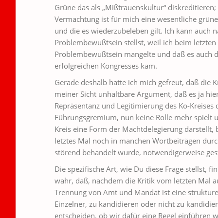
Grüne das als „Mißtrauenskultur“ diskreditieren; 
Vermachtung ist für mich eine wesentliche grüne 
und die es wiederzubeleben gilt. Ich kann auch 
Problembewußtsein stellst, weil ich beim letzten
Problembewußtsein mangelte und daß es auch 
erfolgreichen Kongresses kam.
Gerade deshalb hatte ich mich gefreut, daß die 
meiner Sicht unhaltbare Argument, daß es ja hie
Repräsentanz und Legitimierung des Ko-Kreises
Führungsgremium, nun keine Rolle mehr spielt un
Kreis eine Form der Machtdelegierung darstellt, 
letztes Mal noch in manchen Wortbeiträgen durch
störend behandelt wurde, notwendigerweise ges
Die spezifische Art, wie Du diese Frage stellst, f
wahr, daß, nachdem die Kritik vom letzten Mal a
Trennung von Amt und Mandat ist eine strukturel
Einzelner, zu kandidieren oder nicht zu kandidi
entscheiden, ob wir dafür eine Regel einführen wo