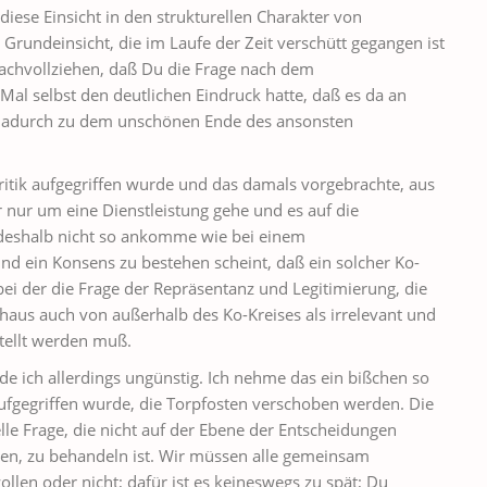
diese Einsicht in den strukturellen Charakter von
Grundeinsicht, die im Laufe der Zeit verschütt gegangen ist
nachvollziehen, daß Du die Frage nach dem
 Mal selbst den deutlichen Eindruck hatte, daß es da an
dadurch zu dem unschönen Ende des ansonsten
Kritik aufgegriffen wurde und das damals vorgebrachte, aus
r nur um eine Dienstleistung gehe und es auf die
 deshalb nicht so ankomme wie bei einem
d ein Konsens zu bestehen scheint, daß ein solcher Ko-
bei der die Frage der Repräsentanz und Legitimierung, die
aus auch von außerhalb des Ko-Kreises als irrelevant und
tellt werden muß.
inde ich allerdings ungünstig. Ich nehme das ein bißchen so
ufgegriffen wurde, die Torpfosten verschoben werden. Die
le Frage, die nicht auf der Ebene der Entscheidungen
eren, zu behandeln ist. Wir müssen alle gemeinsam
llen oder nicht; dafür ist es keineswegs zu spät; Du