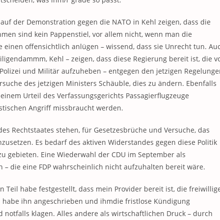
 auf der Demonstration gegen die NATO in Kehl zeigen, dass die
men sind kein Pappenstiel, vor allem nicht, wenn man die
 einen offensichtlich anlügen – wissend, dass sie Unrecht tun. Au
ligendammm, Kehl – zeigen, dass diese Regierung bereit ist, die v
olizei und Militär aufzuheben – entgegen den jetzigen Regelunge
rsuche des jetzigen Ministers Schäuble, dies zu ändern. Ebenfalls
 einem Urteil des Verfassungsgerichts Passagierflugzeuge
istischen Angriff missbraucht werden.
 des Rechtstaates stehen, für Gesetzesbrüche und Versuche, das
zusetzen. Es bedarf des aktiven Widerstandes gegen diese Politik
zu gebieten. Eine Wiederwahl der CDU im September als
n – die eine FDP wahrscheinlich nicht aufzuhalten bereit wäre.
eil habe festgestellt, dass mein Provider bereit ist, die freiwillig
ch habe ihn angeschrieben und ihmdie fristlose Kündigung
d notfalls klagen. Alles andere als wirtschaftlichen Druck – durch