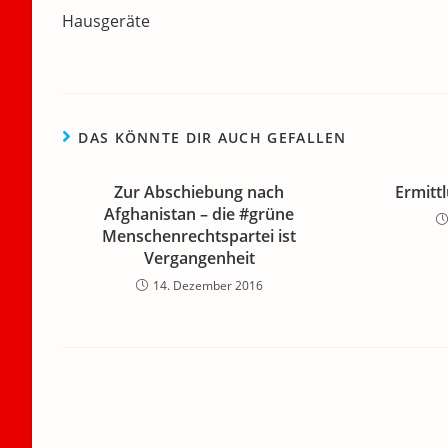
o
n
p
m
a
Artikel
Hausgeräte
ansehen
o
p
k
DAS KÖNNTE DIR AUCH GEFALLEN
Zur Abschiebung nach
Ermittl
Afghanistan – die #grüne
Menschenrechtspartei ist
Vergangenheit
14. Dezember 2016