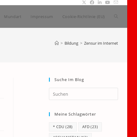
Website-
Mundart
Impressum
Cookie-Richtlinie (EU)
Suche
>
Bildung
>
Zensur im Internet
umschalte
Suche Im Blog
Press
Escape
to
Meine Schlagwörter
close
the
* CDU
(28)
AFD
(23)
search