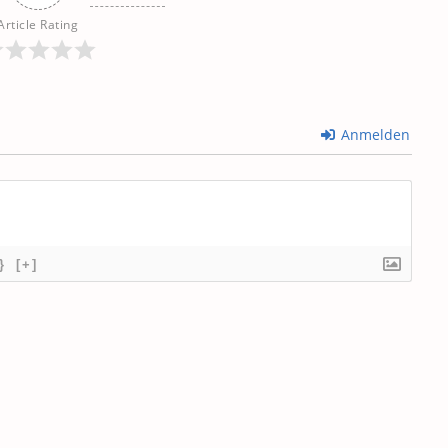
Article Rating
Anmelden
}
[+]