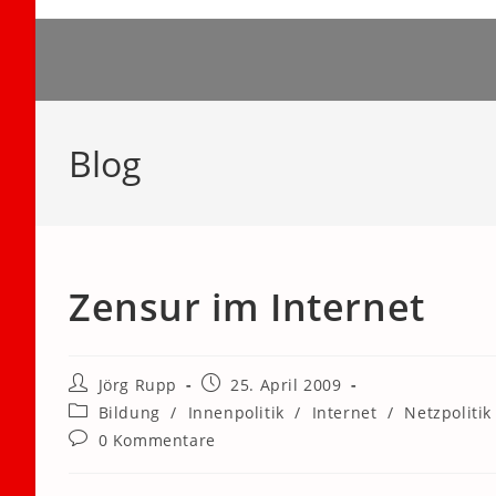
Zum
Inhalt
springen
Blog
Zensur im Internet
Beitrags-
Beitrag
Jörg Rupp
25. April 2009
Autor:
veröffentlicht:
Beitrags-
Bildung
/
Innenpolitik
/
Internet
/
Netzpoliti
Kategorie:
Beitrags-
0 Kommentare
Kommentare: