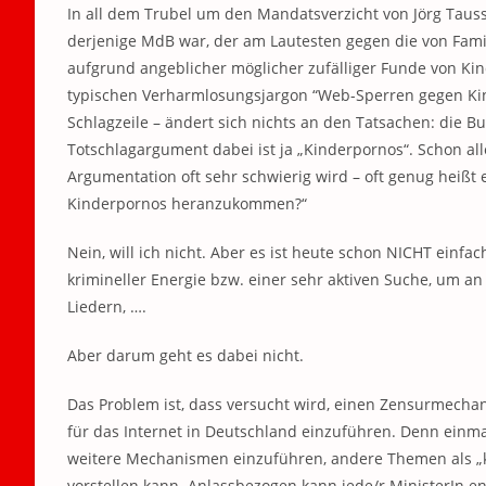
In all dem Trubel um den Mandatsverzicht von Jörg Tauss,
derjenige MdB war, der am Lautesten gegen die von Famil
aufgrund angeblicher möglicher zufälliger Funde von Ki
typischen Verharmlosungsjargon “Web-Sperren gegen Kin
Schlagzeile – ändert sich nichts an den Tatsachen: die B
Totschlagargument dabei ist ja „Kinderpornos“. Schon alle
Argumentation oft sehr schwierig wird – oft genug heißt es
Kinderpornos heranzukommen?“
Nein, will ich nicht. Aber es ist heute schon NICHT einf
krimineller Energie bzw. einer sehr aktiven Suche, um an
Liedern, ….
Aber darum geht es dabei nicht.
Das Problem ist, dass versucht wird, einen Zensurmech
für das Internet in Deutschland einzuführen. Denn einm
weitere Mechanismen einzuführen, andere Themen als „krim
vorstellen kann. Anlassbezogen kann jede/r MinisterIn en