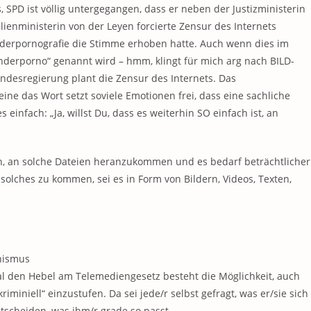
 SPD ist völlig untergegangen, dass er neben der Justizministerin
ienministerin von der Leyen forcierte Zensur des Internets
nderpornografie die Stimme erhoben hatte. Auch wenn dies im
derporno“ genannt wird – hmm, klingt für mich arg nach BILD-
undesregierung plant die Zensur des Internets. Das
ine das Wort setzt soviele Emotionen frei, dass eine sachliche
 einfach: „Ja, willst Du, dass es weiterhin SO einfach ist, an
ach, an solche Dateien heranzukommen und es bedarf beträchtlicher
 solches zu kommen, sei es in Form von Bildern, Videos, Texten,
anismus
al den Hebel am Telemediengesetz besteht die Möglichkeit, auch
iniell“ einzustufen. Da sei jede/r selbst gefragt, was er/sie sich
tscheiden, was ihm/r grade so passt.