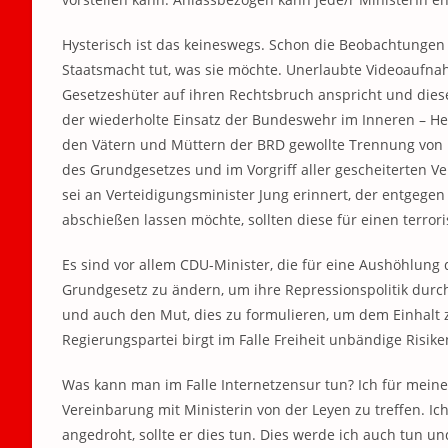
Hysterisch ist das keineswegs. Schon die Beobachtungen
Staatsmacht tut, was sie möchte. Unerlaubte Videoaufnah
Gesetzeshüter auf ihren Rechtsbruch anspricht und diese
der wiederholte Einsatz der Bundeswehr im Inneren – Hei
den Vätern und Müttern der BRD gewollte Trennung von P
des Grundgesetzes und im Vorgriff aller gescheiterten Ve
sei an Verteidigungsminister Jung erinnert, der entgegen
abschießen lassen möchte, sollten diese für einen terror
Es sind vor allem CDU-Minister, die für eine Aushöhlung
Grundgesetz zu ändern, um ihre Repressionspolitik durch
und auch den Mut, dies zu formulieren, um dem Einhalt 
Regierungspartei birgt im Falle Freiheit unbändige Risike
Was kann man im Falle Internetzensur tun? Ich für meinen T
Vereinbarung mit Ministerin von der Leyen zu treffen. I
angedroht, sollte er dies tun. Dies werde ich auch tun un