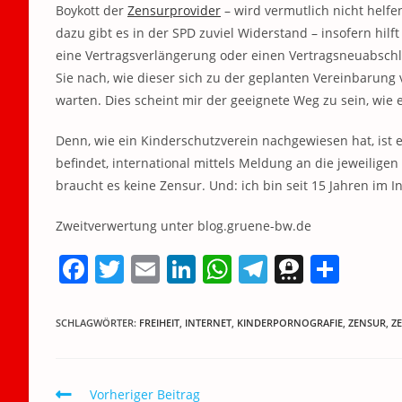
Boykott der
Zensurprovider
– wird vermutlich nicht helfe
dazu gibt es in der SPD zuviel Widerstand – insofern hilft
eine Vertragsverlängerung oder einen Vertragsneuabschl
Sie nach, wie dieser sich zu der geplanten Vereinbarung v
warten. Dies scheint mir der geeignete Weg zu sein, wie 
Denn, wie ein Kinderschutzverein nachgewiesen hat, ist 
befindet, international mittels Meldung an die jeweili
braucht es keine Zensur. Und: ich bin seit 15 Jahren im I
Zweitverwertung unter blog.gruene-bw.de
F
T
E
Li
W
T
T
T
a
w
m
n
h
el
h
ei
c
itt
ai
k
at
e
re
le
SCHLAGWÖRTER
:
FREIHEIT
,
INTERNET
,
KINDERPORNOGRAFIE
,
ZENSUR
,
Z
e
er
l
e
s
gr
e
n
b
dI
A
a
m
Weitere
Vorheriger Beitrag