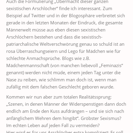
Auch die Formulierung „Übermacht dieser ganzen
sexistischen Arschlöcher“ finde ich interessant. Zum
Beispiel auf Twitter und in der Blogosphäre verbreitet sich
gerade in den letzten Monaten der Eindruck, die gesamte
Männerwelt müsse aus eben diesen sexistischen
Arschlöchern bestehen und dass die sexistisch-
patriarchalische Weltverschwörung genau so schuld ist an
rosa Überraschungseiern und Lego für Mädchen wie für
schlechte Anmachsprüche. Blogs wie z.B.
Mädchenmannschaft (von manchen liebevoll „Feminazis“
genannt) werden nicht müde, einem jeden Tag unter die
Nase zu reiben, wie schlimm man doch ist, wenn man
zufällig mit dem falschen Geschlecht geboren wurde.
Kommen wir nun aber zum totalen Realitätssprung:
„Szenen, in denen Männer der Widerspenstigen dann doch
endlich am Ende den Kuss aufdrängen – und sie sich nach
anfänglichem Wehren dem hingibt“. Gröbster Sexismus?
Im echten Leben auf jeden Fall zu vermeiden?
Hier wird es für uns Arschlöcher extra kompliziert: Es soll