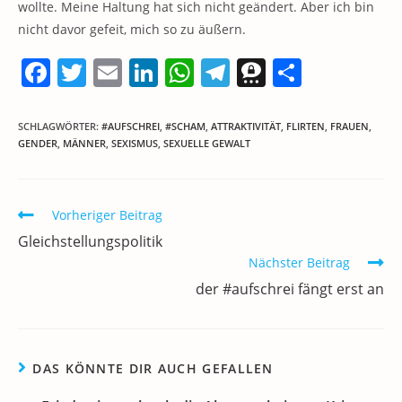
wollte. Meine Haltung hat sich nicht geändert. Aber ich bin
nicht davor gefeit, mich so zu äußern.
F
T
E
Li
W
T
T
T
a
w
m
n
h
el
h
ei
c
itt
ai
k
at
e
re
le
SCHLAGWÖRTER
:
#AUFSCHREI
,
#SCHAM
,
ATTRAKTIVITÄT
,
FLIRTEN
,
FRAUEN
,
GENDER
,
MÄNNER
,
SEXISMUS
,
SEXUELLE GEWALT
e
er
l
e
s
gr
e
n
b
dI
A
a
m
o
n
p
m
a
Weitere
Vorheriger Beitrag
Artikel
o
p
Gleichstellungspolitik
ansehen
k
Nächster Beitrag
der #aufschrei fängt erst an
DAS KÖNNTE DIR AUCH GEFALLEN