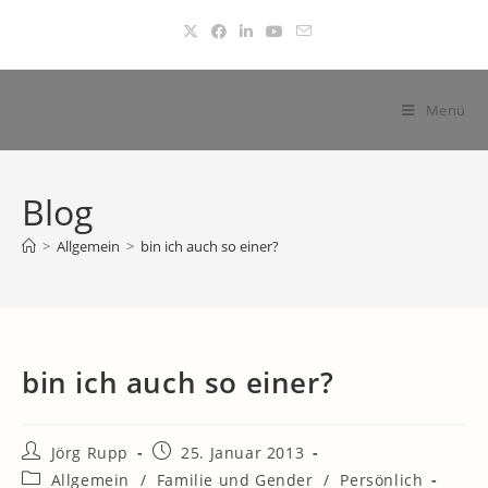
Zum
Inhalt
springen
Menü
Blog
>
Allgemein
>
bin ich auch so einer?
bin ich auch so einer?
Beitrags-
Beitrag
Jörg Rupp
25. Januar 2013
Autor:
veröffentlicht:
Beitrags-
Allgemein
/
Familie und Gender
/
Persönlich