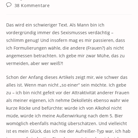
Kategorie:
Beitrags-
38 Kommentare
Kommentare:
Das wird ein schwieriger Text. Als Mann bin ich
vordergründig immer des Sexismusses verdächtig –
schlimm genug! Und insofern mag es mir passieren, dass
ich Formulierungen wähle, die andere (Frauen?) als nicht
angemessen betrachten. Ich gebe mir zwar Mühe, das zu
vermeiden, aber wer weiß?!
Schon der Anfang dieses Artikels zeigt mir, wie schwer das
alles ist. Wenn man nicht „so einer“ sein möchte. Ich gebe
zu – ich bin nicht gefeit vor der Attraktivität anderer Frauen
als meiner eigenen, ich nehme Dekolletés ebenso wahr wie
kurze Röcke und befürchte: würde ich von Alkohol nicht
müde, würde ich meine Außenwirkung nach dem 5. Bier
womöglich ebenfalls mächtig überschätzen. Und vielleicht
ist es mein Glück, das ich nie der Aufreißer-Typ war, ich hab