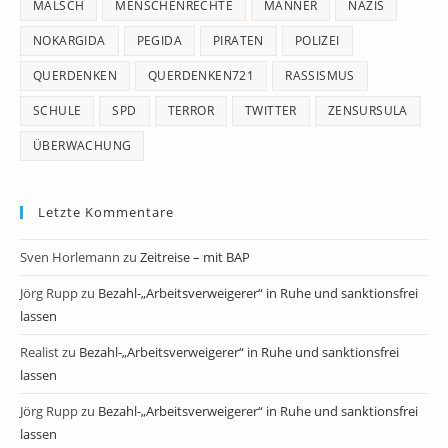
MALSCH
MENSCHENRECHTE
MÄNNER
NAZIS
NOKARGIDA
PEGIDA
PIRATEN
POLIZEI
QUERDENKEN
QUERDENKEN721
RASSISMUS
SCHULE
SPD
TERROR
TWITTER
ZENSURSULA
ÜBERWACHUNG
Letzte Kommentare
Sven Horlemann
zu
Zeitreise – mit BAP
Jörg Rupp
zu
Bezahl-„Arbeitsverweigerer“ in Ruhe und sanktionsfrei
lassen
Realist
zu
Bezahl-„Arbeitsverweigerer“ in Ruhe und sanktionsfrei
lassen
Jörg Rupp
zu
Bezahl-„Arbeitsverweigerer“ in Ruhe und sanktionsfrei
lassen