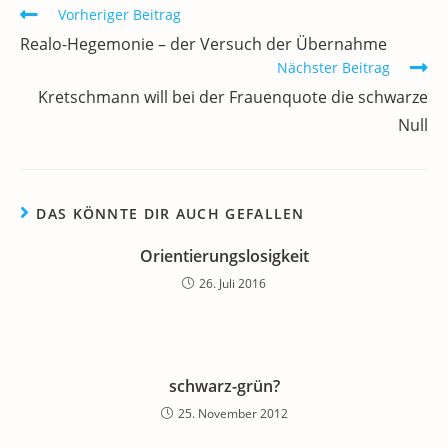
o
n
p
m
a
Weitere
Vorheriger Beitrag
Artikel
o
p
Realo-Hegemonie – der Versuch der Übernahme
ansehen
k
Nächster Beitrag
Kretschmann will bei der Frauenquote die schwarze
Null
DAS KÖNNTE DIR AUCH GEFALLEN
Orientierungslosigkeit
26. Juli 2016
schwarz-grün?
25. November 2012