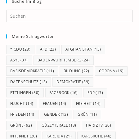
Suche Im Blog
Pr
Es
to
Meine Schlagwörter
clo
th
* CDU
(28)
AFD
(23)
AFGHANISTAN
(13)
se
pan
ASYL
(37)
BADEN-WÜRTTEMBERG
(24)
BASISDEMOKRATIE
(11)
BILDUNG
(22)
CORONA
(16)
DATENSCHUTZ
(13)
DEMOKRATIE
(39)
ETTLINGEN
(30)
FACEBOOK
(16)
FDP
(17)
FLUCHT
(14)
FRAUEN
(14)
FREIHEIT
(14)
FRIEDEN
(14)
GENDER
(13)
GRÜN
(11)
GRÜNE
(92)
GÜZEY ISRAEL
(18)
HARTZ IV
(20)
INTERNET
(20)
KARGIDA
(21)
KARLSRUHE
(46)