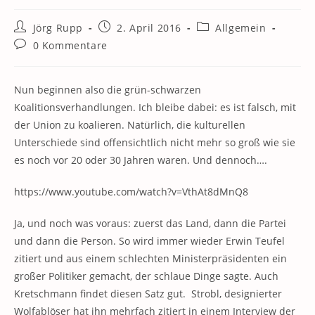
Beitrags-
Beitrag
Beitrags-
Jörg Rupp
2. April 2016
Allgemein
Autor:
veröffentlicht:
Kategorie:
Beitrags-
0 Kommentare
Kommentare:
Nun beginnen also die grün-schwarzen
Koalitionsverhandlungen. Ich bleibe dabei: es ist falsch, mit
der Union zu koalieren. Natürlich, die kulturellen
Unterschiede sind offensichtlich nicht mehr so groß wie sie
es noch vor 20 oder 30 Jahren waren. Und dennoch….
https://www.youtube.com/watch?v=VthAt8dMnQ8
Ja, und noch was voraus: zuerst das Land, dann die Partei
und dann die Person. So wird immer wieder Erwin Teufel
zitiert und aus einem schlechten Ministerpräsidenten ein
großer Politiker gemacht, der schlaue Dinge sagte. Auch
Kretschmann findet diesen Satz gut. Strobl, designierter
Wolfablöser hat ihn mehrfach zitiert in einem Interview der