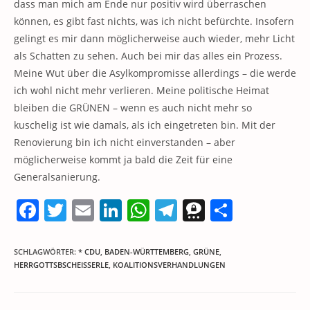
dass man mich am Ende nur positiv wird überraschen
können, es gibt fast nichts, was ich nicht befürchte. Insofern
gelingt es mir dann möglicherweise auch wieder, mehr Licht
als Schatten zu sehen. Auch bei mir das alles ein Prozess.
Meine Wut über die Asylkompromisse allerdings – die werde
ich wohl nicht mehr verlieren. Meine politische Heimat
bleiben die GRÜNEN – wenn es auch nicht mehr so
kuschelig ist wie damals, als ich eingetreten bin. Mit der
Renovierung bin ich nicht einverstanden – aber
möglicherweise kommt ja bald die Zeit für eine
Generalsanierung.
F
T
E
Li
W
T
T
T
a
w
m
n
h
el
h
ei
c
itt
ai
k
at
e
re
le
SCHLAGWÖRTER
:
* CDU
,
BADEN-WÜRTTEMBERG
,
GRÜNE
,
HERRGOTTSBSCHEISSERLE
,
KOALITIONSVERHANDLUNGEN
e
er
l
e
s
gr
e
n
b
dI
A
a
m