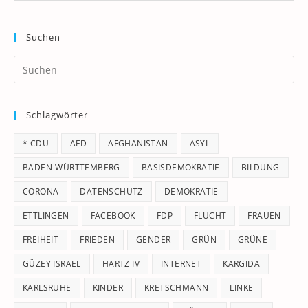
Suchen
Pr
Es
to
Schlagwörter
clo
th
* CDU
AFD
AFGHANISTAN
ASYL
se
pan
BADEN-WÜRTTEMBERG
BASISDEMOKRATIE
BILDUNG
CORONA
DATENSCHUTZ
DEMOKRATIE
ETTLINGEN
FACEBOOK
FDP
FLUCHT
FRAUEN
FREIHEIT
FRIEDEN
GENDER
GRÜN
GRÜNE
GÜZEY ISRAEL
HARTZ IV
INTERNET
KARGIDA
KARLSRUHE
KINDER
KRETSCHMANN
LINKE