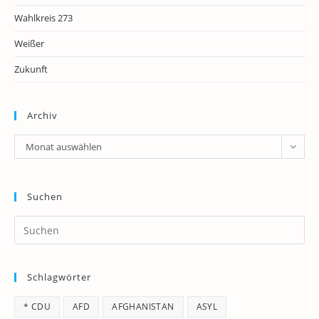
Wahlkreis 273
Weißer
Zukunft
Archiv
Archiv
Monat auswählen
Suchen
Pr
Es
to
Schlagwörter
clo
th
* CDU
AFD
AFGHANISTAN
ASYL
se