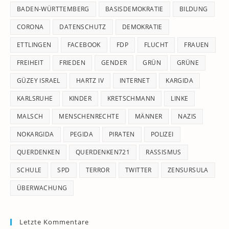
pan
BADEN-WÜRTTEMBERG
BASISDEMOKRATIE
BILDUNG
CORONA
DATENSCHUTZ
DEMOKRATIE
ETTLINGEN
FACEBOOK
FDP
FLUCHT
FRAUEN
FREIHEIT
FRIEDEN
GENDER
GRÜN
GRÜNE
GÜZEY ISRAEL
HARTZ IV
INTERNET
KARGIDA
KARLSRUHE
KINDER
KRETSCHMANN
LINKE
MALSCH
MENSCHENRECHTE
MÄNNER
NAZIS
NOKARGIDA
PEGIDA
PIRATEN
POLIZEI
QUERDENKEN
QUERDENKEN721
RASSISMUS
SCHULE
SPD
TERROR
TWITTER
ZENSURSULA
ÜBERWACHUNG
Letzte Kommentare