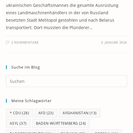
ukrainischen Geschäftsmannes die gesamte Ausrüstung
eines Landmaschinenhändlers in der von Russland
besetzten Stadt Melitopol gestohlen und nach Belarus
transportiert. Dort mussten die Plünderer…
2 KOMMENTARE
3. JANUAR 2024
Suche Im Blog
Pr
Es
to
Meine Schlagwörter
clo
th
* CDU
(28)
AFD
(23)
AFGHANISTAN
(13)
se
pan
ASYL
(37)
BADEN-WÜRTTEMBERG
(24)