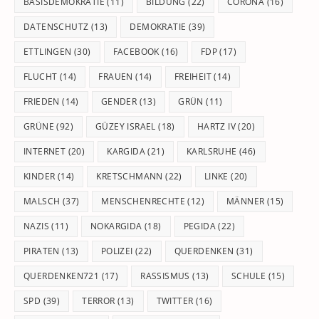
BASISDEMOKRATIE
(11)
BILDUNG
(22)
CORONA
(16)
DATENSCHUTZ
(13)
DEMOKRATIE
(39)
ETTLINGEN
(30)
FACEBOOK
(16)
FDP
(17)
FLUCHT
(14)
FRAUEN
(14)
FREIHEIT
(14)
FRIEDEN
(14)
GENDER
(13)
GRÜN
(11)
GRÜNE
(92)
GÜZEY ISRAEL
(18)
HARTZ IV
(20)
INTERNET
(20)
KARGIDA
(21)
KARLSRUHE
(46)
KINDER
(14)
KRETSCHMANN
(22)
LINKE
(20)
MALSCH
(37)
MENSCHENRECHTE
(12)
MÄNNER
(15)
NAZIS
(11)
NOKARGIDA
(18)
PEGIDA
(22)
PIRATEN
(13)
POLIZEI
(22)
QUERDENKEN
(31)
QUERDENKEN721
(17)
RASSISMUS
(13)
SCHULE
(15)
SPD
(39)
TERROR
(13)
TWITTER
(16)