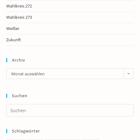
Wahlkreis 272
Wahlkreis 273
Weißer
Zukunft
Archiv
Archiv
Monat auswählen
Suchen
Pr
Es
to
Schlagwörter
clo
th