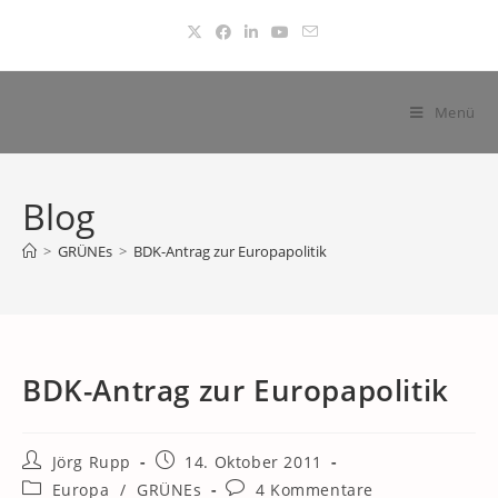
Zum
Inhalt
springen
Menü
Blog
>
GRÜNEs
>
BDK-Antrag zur Europapolitik
BDK-Antrag zur Europapolitik
Beitrags-
Beitrag
Jörg Rupp
14. Oktober 2011
Autor:
veröffentlicht:
Beitrags-
Beitrags-
Europa
/
GRÜNEs
4 Kommentare