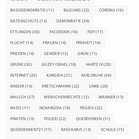
BASISDEMOKRATIE
(11)
BILDUNG
(22)
CORONA
(16)
DATENSCHUTZ
(13)
DEMOKRATIE
(39)
ETTLINGEN
(30)
FACEBOOK
(16)
FDP
(17)
FLUCHT
(14)
FRAUEN
(14)
FREIHEIT
(14)
FRIEDEN
(14)
GENDER
(13)
GRÜN
(11)
GRÜNE
(92)
GÜZEY ISRAEL
(18)
HARTZ IV
(20)
INTERNET
(20)
KARGIDA
(21)
KARLSRUHE
(46)
KINDER
(14)
KRETSCHMANN
(22)
LINKE
(20)
MALSCH
(37)
MENSCHENRECHTE
(12)
MÄNNER
(15)
NAZIS
(11)
NOKARGIDA
(18)
PEGIDA
(22)
PIRATEN
(13)
POLIZEI
(22)
QUERDENKEN
(31)
QUERDENKEN721
(17)
RASSISMUS
(13)
SCHULE
(15)