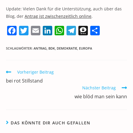
Update: Vielen Dank für die Unterstützung, auch über das
Blog, der
Antrag ist zwischenzeitlich online
.
F
T
E
Li
W
T
T
T
a
w
m
n
h
el
h
ei
c
itt
ai
k
at
e
re
le
SCHLAGWÖRTER
:
ANTRAG
,
BDK
,
DEMOKRATIE
,
EUROPA
e
er
l
e
s
gr
e
n
b
dI
A
a
m
Weitere
Vorheriger Beitrag
o
n
p
m
a
Artikel
bei rot Stillstand
ansehen
o
p
Nächster Beitrag
k
wie blöd man sein kann
DAS KÖNNTE DIR AUCH GEFALLEN