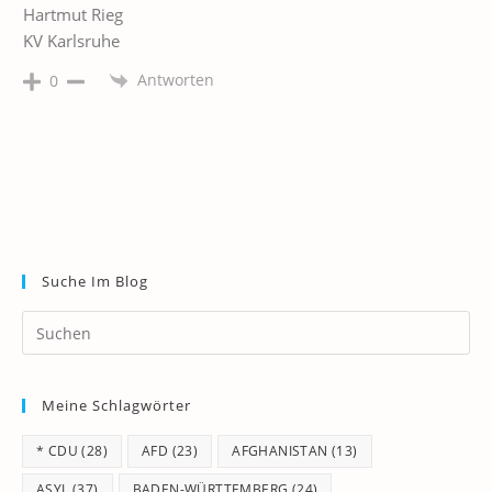
Hartmut Rieg
KV Karlsruhe
Antworten
0
Suche Im Blog
Pr
Es
to
Meine Schlagwörter
clo
th
* CDU
(28)
AFD
(23)
AFGHANISTAN
(13)
se
pan
ASYL
(37)
BADEN-WÜRTTEMBERG
(24)