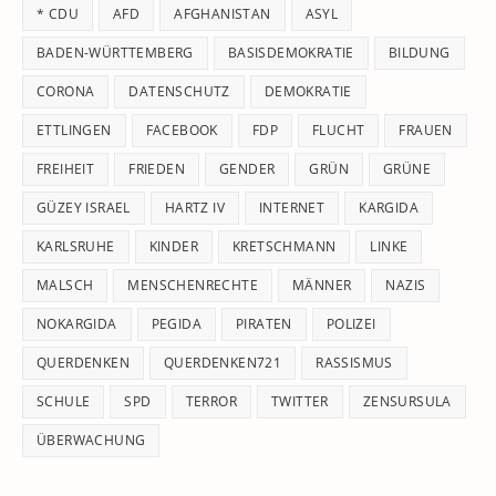
* CDU
AFD
AFGHANISTAN
ASYL
se
pan
BADEN-WÜRTTEMBERG
BASISDEMOKRATIE
BILDUNG
CORONA
DATENSCHUTZ
DEMOKRATIE
ETTLINGEN
FACEBOOK
FDP
FLUCHT
FRAUEN
FREIHEIT
FRIEDEN
GENDER
GRÜN
GRÜNE
GÜZEY ISRAEL
HARTZ IV
INTERNET
KARGIDA
KARLSRUHE
KINDER
KRETSCHMANN
LINKE
MALSCH
MENSCHENRECHTE
MÄNNER
NAZIS
NOKARGIDA
PEGIDA
PIRATEN
POLIZEI
QUERDENKEN
QUERDENKEN721
RASSISMUS
SCHULE
SPD
TERROR
TWITTER
ZENSURSULA
ÜBERWACHUNG