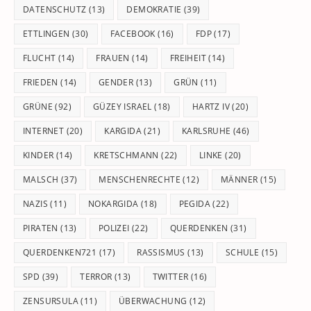
DATENSCHUTZ
(13)
DEMOKRATIE
(39)
ETTLINGEN
(30)
FACEBOOK
(16)
FDP
(17)
FLUCHT
(14)
FRAUEN
(14)
FREIHEIT
(14)
FRIEDEN
(14)
GENDER
(13)
GRÜN
(11)
GRÜNE
(92)
GÜZEY ISRAEL
(18)
HARTZ IV
(20)
INTERNET
(20)
KARGIDA
(21)
KARLSRUHE
(46)
KINDER
(14)
KRETSCHMANN
(22)
LINKE
(20)
MALSCH
(37)
MENSCHENRECHTE
(12)
MÄNNER
(15)
NAZIS
(11)
NOKARGIDA
(18)
PEGIDA
(22)
PIRATEN
(13)
POLIZEI
(22)
QUERDENKEN
(31)
QUERDENKEN721
(17)
RASSISMUS
(13)
SCHULE
(15)
SPD
(39)
TERROR
(13)
TWITTER
(16)
ZENSURSULA
(11)
ÜBERWACHUNG
(12)