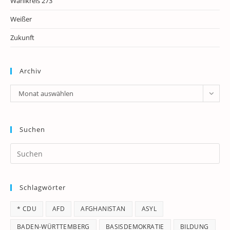
Wahlkreis 273
Weißer
Zukunft
Archiv
Archiv
Monat auswählen
Suchen
Pr
Es
to
Schlagwörter
clo
th
* CDU
AFD
AFGHANISTAN
ASYL
se
pan
BADEN-WÜRTTEMBERG
BASISDEMOKRATIE
BILDUNG