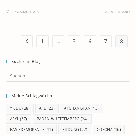
0 KOMMENTARE
25. APRIL 2009
1
…
5
6
7
8
Zur vorherigen Seite
Suche Im Blog
Pr
Es
to
Meine Schlagwörter
clo
th
* CDU
(28)
AFD
(23)
AFGHANISTAN
(13)
se
pan
ASYL
(37)
BADEN-WÜRTTEMBERG
(24)
BASISDEMOKRATIE
(11)
BILDUNG
(22)
CORONA
(16)