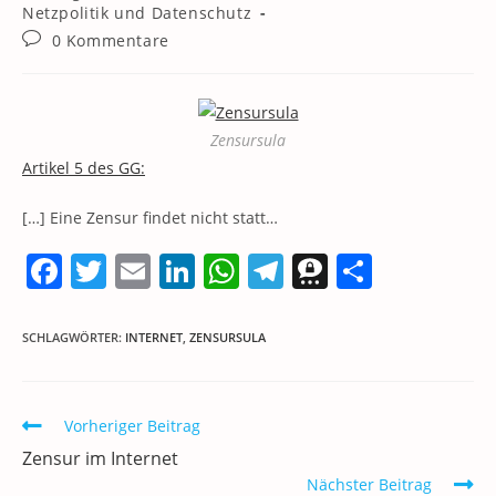
Kategorie:
Netzpolitik und Datenschutz
Beitrags-
0 Kommentare
Kommentare:
Zensursula
Artikel 5 des GG:
[…] Eine Zensur findet nicht statt…
F
T
E
Li
W
T
T
T
a
w
m
n
h
el
h
ei
c
itt
ai
k
at
e
re
le
SCHLAGWÖRTER
:
INTERNET
,
ZENSURSULA
e
er
l
e
s
gr
e
n
b
dI
A
a
m
Weitere
Vorheriger Beitrag
o
n
p
m
a
Artikel
Zensur im Internet
ansehen
o
p
Nächster Beitrag