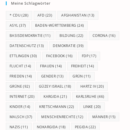
Meine Schlagwörter
clo
th
* CDU
(28)
AFD
(23)
AFGHANISTAN
(13)
se
pan
ASYL
(37)
BADEN-WÜRTTEMBERG
(24)
BASISDEMOKRATIE
(11)
BILDUNG
(22)
CORONA
(16)
DATENSCHUTZ
(13)
DEMOKRATIE
(39)
ETTLINGEN
(30)
FACEBOOK
(16)
FDP
(17)
FLUCHT
(14)
FRAUEN
(14)
FREIHEIT
(14)
FRIEDEN
(14)
GENDER
(13)
GRÜN
(11)
GRÜNE
(92)
GÜZEY ISRAEL
(18)
HARTZ IV
(20)
INTERNET
(20)
KARGIDA
(21)
KARLSRUHE
(46)
KINDER
(14)
KRETSCHMANN
(22)
LINKE
(20)
MALSCH
(37)
MENSCHENRECHTE
(12)
MÄNNER
(15)
NAZIS
(11)
NOKARGIDA
(18)
PEGIDA
(22)