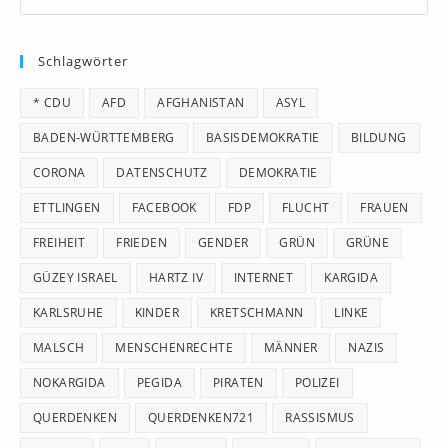
Es
to
Schlagwörter
clo
th
* CDU
AFD
AFGHANISTAN
ASYL
se
pan
BADEN-WÜRTTEMBERG
BASISDEMOKRATIE
BILDUNG
CORONA
DATENSCHUTZ
DEMOKRATIE
ETTLINGEN
FACEBOOK
FDP
FLUCHT
FRAUEN
FREIHEIT
FRIEDEN
GENDER
GRÜN
GRÜNE
GÜZEY ISRAEL
HARTZ IV
INTERNET
KARGIDA
KARLSRUHE
KINDER
KRETSCHMANN
LINKE
MALSCH
MENSCHENRECHTE
MÄNNER
NAZIS
NOKARGIDA
PEGIDA
PIRATEN
POLIZEI
QUERDENKEN
QUERDENKEN721
RASSISMUS