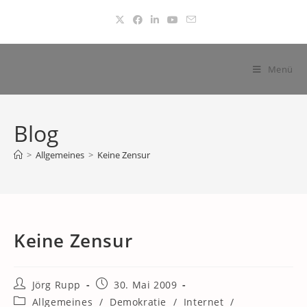
Zum
Inhalt
springen
Menü
Blog
>
Allgemeines
>
Keine Zensur
Keine Zensur
Beitrags-
Beitrag
Jörg Rupp
30. Mai 2009
Autor:
veröffentlicht:
Beitrags-
Allgemeines
/
Demokratie
/
Internet
/