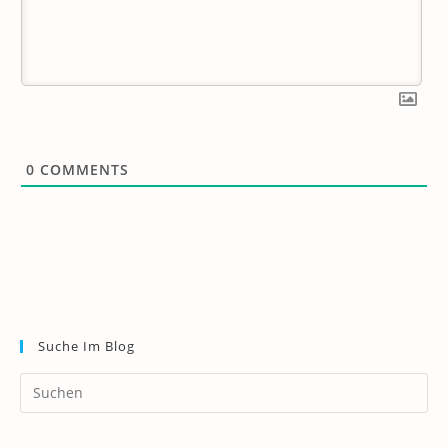
0
COMMENTS
Suche Im Blog
Pr
Es
to