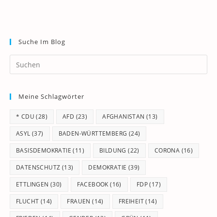
Suche Im Blog
Pr
Es
to
Meine Schlagwörter
clo
th
* CDU
(28)
AFD
(23)
AFGHANISTAN
(13)
se
pan
ASYL
(37)
BADEN-WÜRTTEMBERG
(24)
BASISDEMOKRATIE
(11)
BILDUNG
(22)
CORONA
(16)
DATENSCHUTZ
(13)
DEMOKRATIE
(39)
ETTLINGEN
(30)
FACEBOOK
(16)
FDP
(17)
FLUCHT
(14)
FRAUEN
(14)
FREIHEIT
(14)