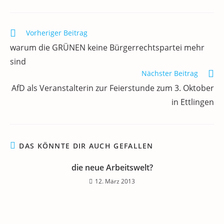
e
er
l
e
s
gr
e
n
b
dI
A
a
m
o
n
p
m
a
Weitere
Vorheriger Beitrag
Artikel
o
p
warum die GRÜNEN keine Bürgerrechtspartei mehr
ansehen
k
sind
Nächster Beitrag
AfD als Veranstalterin zur Feierstunde zum 3. Oktober
in Ettlingen
DAS KÖNNTE DIR AUCH GEFALLEN
die neue Arbeitswelt?
12. März 2013