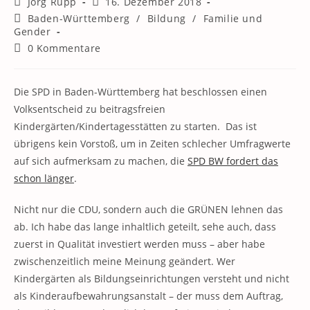
Beitrags-
Beitrag
Jörg Rupp
16. Dezember 2018
Autor:
veröffentlicht:
Beitrags-
Baden-Württemberg
/
Bildung
/
Familie und
Kategorie:
Gender
Beitrags-
0 Kommentare
Kommentare:
Die SPD in Baden-Württemberg hat beschlossen einen
Volksentscheid zu beitragsfreien
Kindergärten/Kindertagesstätten zu starten. Das ist
übrigens kein Vorstoß, um in Zeiten schlecher Umfragwerte
auf sich aufmerksam zu machen, die
SPD BW fordert das
schon länger
.
Nicht nur die CDU, sondern auch die GRÜNEN lehnen das
ab. Ich habe das lange inhaltlich geteilt, sehe auch, dass
zuerst in Qualität investiert werden muss – aber habe
zwischenzeitlich meine Meinung geändert. Wer
Kindergärten als Bildungseinrichtungen versteht und nicht
als Kinderaufbewahrungsanstalt – der muss dem Auftrag,