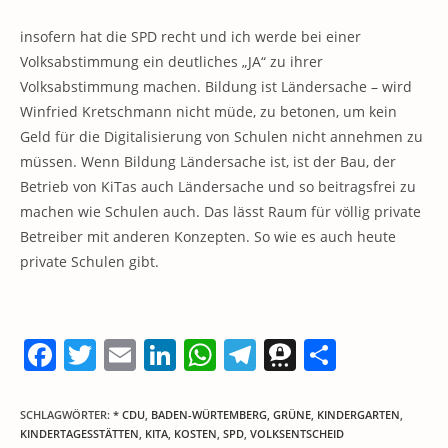
insofern hat die SPD recht und ich werde bei einer
Volksabstimmung ein deutliches „JA“ zu ihrer
Volksabstimmung machen. Bildung ist Ländersache – wird
Winfried Kretschmann nicht müde, zu betonen, um kein
Geld für die Digitalisierung von Schulen nicht annehmen zu
müssen. Wenn Bildung Ländersache ist, ist der Bau, der
Betrieb von KiTas auch Ländersache und so beitragsfrei zu
machen wie Schulen auch. Das lässt Raum für völlig private
Betreiber mit anderen Konzepten. So wie es auch heute
private Schulen gibt.
F
T
E
Li
W
T
T
T
a
w
m
n
h
el
h
ei
c
itt
ai
k
at
e
re
le
SCHLAGWÖRTER
:
* CDU
,
BADEN-WÜRTEMBERG
,
GRÜNE
,
KINDERGARTEN
,
KINDERTAGESSTÄTTEN
,
KITA
,
KOSTEN
,
SPD
,
VOLKSENTSCHEID