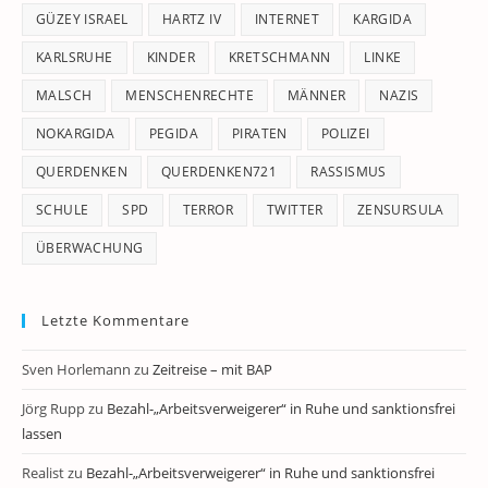
GÜZEY ISRAEL
HARTZ IV
INTERNET
KARGIDA
KARLSRUHE
KINDER
KRETSCHMANN
LINKE
MALSCH
MENSCHENRECHTE
MÄNNER
NAZIS
NOKARGIDA
PEGIDA
PIRATEN
POLIZEI
QUERDENKEN
QUERDENKEN721
RASSISMUS
SCHULE
SPD
TERROR
TWITTER
ZENSURSULA
ÜBERWACHUNG
Letzte Kommentare
Sven Horlemann
zu
Zeitreise – mit BAP
Jörg Rupp
zu
Bezahl-„Arbeitsverweigerer“ in Ruhe und sanktionsfrei
lassen
Realist
zu
Bezahl-„Arbeitsverweigerer“ in Ruhe und sanktionsfrei