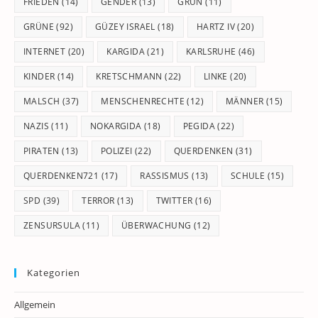
FRIEDEN
(14)
GENDER
(13)
GRÜN
(11)
GRÜNE
(92)
GÜZEY ISRAEL
(18)
HARTZ IV
(20)
INTERNET
(20)
KARGIDA
(21)
KARLSRUHE
(46)
KINDER
(14)
KRETSCHMANN
(22)
LINKE
(20)
MALSCH
(37)
MENSCHENRECHTE
(12)
MÄNNER
(15)
NAZIS
(11)
NOKARGIDA
(18)
PEGIDA
(22)
PIRATEN
(13)
POLIZEI
(22)
QUERDENKEN
(31)
QUERDENKEN721
(17)
RASSISMUS
(13)
SCHULE
(15)
SPD
(39)
TERROR
(13)
TWITTER
(16)
ZENSURSULA
(11)
ÜBERWACHUNG
(12)
Kategorien
Allgemein