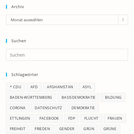
Archiv
Archiv
Monat auswählen
Suchen
Pr
Es
to
Schlagwörter
clo
th
* CDU
AFD
AFGHANISTAN
ASYL
se
pan
BADEN-WÜRTTEMBERG
BASISDEMOKRATIE
BILDUNG
CORONA
DATENSCHUTZ
DEMOKRATIE
ETTLINGEN
FACEBOOK
FDP
FLUCHT
FRAUEN
FREIHEIT
FRIEDEN
GENDER
GRÜN
GRÜNE