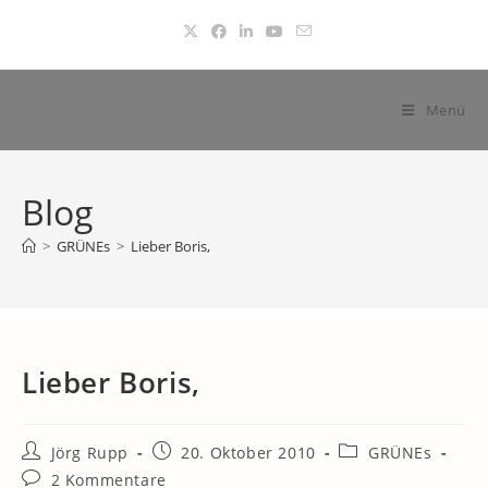
Zum
Inhalt
springen
Menü
Blog
>
GRÜNEs
>
Lieber Boris,
Lieber Boris,
Beitrags-
Beitrag
Beitrags-
Jörg Rupp
20. Oktober 2010
GRÜNEs
Autor:
veröffentlicht:
Kategorie:
Beitrags-
2 Kommentare