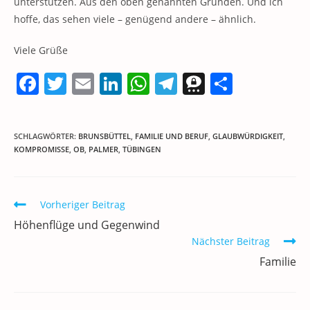
unterstützen. Aus den oben genannten Gründen. Und ich
hoffe, das sehen viele – genügend andere – ähnlich.
Viele Grüße
F
T
E
Li
W
T
T
T
a
w
m
n
h
el
h
ei
c
itt
ai
k
at
e
re
le
SCHLAGWÖRTER
:
BRUNSBÜTTEL
,
FAMILIE UND BERUF
,
GLAUBWÜRDIGKEIT
,
e
er
l
e
s
gr
e
n
KOMPROMISSE
,
OB
,
PALMER
,
TÜBINGEN
b
dI
A
a
m
o
n
p
m
a
Weitere
Vorheriger Beitrag
o
p
Artikel
Höhenflüge und Gegenwind
ansehen
k
Nächster Beitrag
Familie