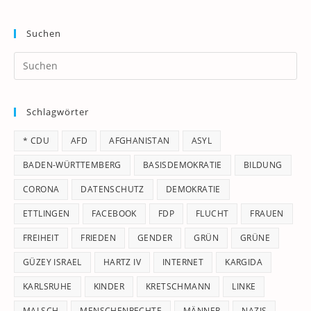
Suchen
Pr
Es
to
Schlagwörter
clo
th
* CDU
AFD
AFGHANISTAN
ASYL
se
pan
BADEN-WÜRTTEMBERG
BASISDEMOKRATIE
BILDUNG
CORONA
DATENSCHUTZ
DEMOKRATIE
ETTLINGEN
FACEBOOK
FDP
FLUCHT
FRAUEN
FREIHEIT
FRIEDEN
GENDER
GRÜN
GRÜNE
GÜZEY ISRAEL
HARTZ IV
INTERNET
KARGIDA
KARLSRUHE
KINDER
KRETSCHMANN
LINKE
MALSCH
MENSCHENRECHTE
MÄNNER
NAZIS