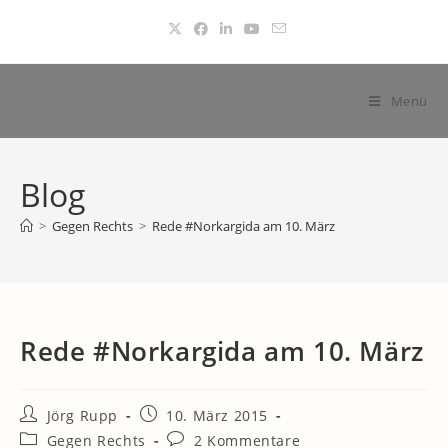
Zum
Inhalt
springen
Menü
Blog
>
Gegen Rechts
>
Rede #Norkargida am 10. März
Rede #Norkargida am 10. März
Beitrags-
Beitrag
Jörg Rupp
10. März 2015
Autor:
veröffentlicht:
Beitrags-
Beitrags-
Gegen Rechts
2 Kommentare