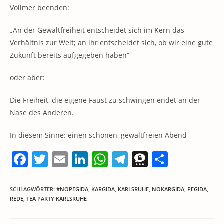
Vollmer beenden:
„An der Gewaltfreiheit entscheidet sich im Kern das
Verhältnis zur Welt; an ihr entscheidet sich, ob wir eine gute
Zukunft bereits aufgegeben haben“
oder aber:
Die Freiheit, die eigene Faust zu schwingen endet an der
Nase des Anderen.
In diesem Sinne: einen schönen, gewaltfreien Abend
F
T
E
Li
W
T
T
T
a
w
m
n
h
el
h
ei
c
itt
ai
k
at
e
re
le
SCHLAGWÖRTER
:
#NOPEGIDA
,
KARGIDA
,
KARLSRUHE
,
NOKARGIDA
,
PEGIDA
,
REDE
,
TEA PARTY KARLSRUHE
e
er
l
e
s
gr
e
n
b
dI
A
a
m