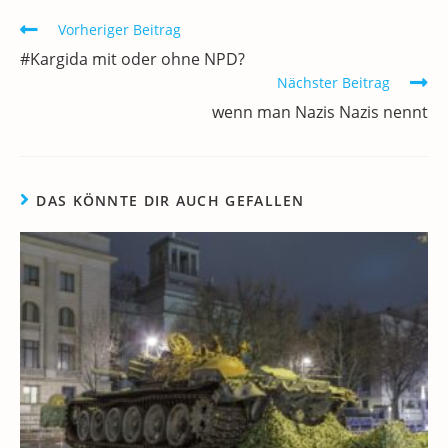
o
n
p
m
a
Weitere
Vorheriger Beitrag
Artikel
o
p
#Kargida mit oder ohne NPD?
ansehen
k
Nächster Beitrag
wenn man Nazis Nazis nennt
DAS KÖNNTE DIR AUCH GEFALLEN