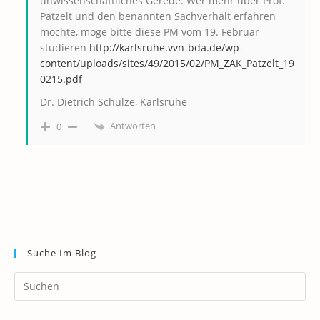
unwissenschaftliches Gerede. Wer mehr über Prof.
Patzelt und den benannten Sachverhalt erfahren
möchte, möge bitte diese PM vom 19. Februar
studieren
http://karlsruhe.vvn-bda.de/wp-
content/uploads/sites/49/2015/02/PM_ZAK_Patzelt_19
0215.pdf
Dr. Dietrich Schulze, Karlsruhe
Antworten
0
Suche Im Blog
Pr
Es
to