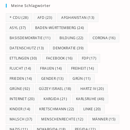
Meine Schlagwörter
clo
th
* CDU
(28)
AFD
(23)
AFGHANISTAN
(13)
se
pan
ASYL
(37)
BADEN-WÜRTTEMBERG
(24)
BASISDEMOKRATIE
(11)
BILDUNG
(22)
CORONA
(16)
DATENSCHUTZ
(13)
DEMOKRATIE
(39)
ETTLINGEN
(30)
FACEBOOK
(16)
FDP
(17)
FLUCHT
(14)
FRAUEN
(14)
FREIHEIT
(14)
FRIEDEN
(14)
GENDER
(13)
GRÜN
(11)
GRÜNE
(92)
GÜZEY ISRAEL
(18)
HARTZ IV
(20)
INTERNET
(20)
KARGIDA
(21)
KARLSRUHE
(46)
KINDER
(14)
KRETSCHMANN
(22)
LINKE
(20)
MALSCH
(37)
MENSCHENRECHTE
(12)
MÄNNER
(15)
NAZIS
(11)
NOKARGIDA
(18)
PEGIDA
(22)