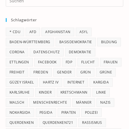
Es
to
Schlagwörter
clo
th
* CDU
AFD
AFGHANISTAN
ASYL
se
pan
BADEN-WÜRTTEMBERG
BASISDEMOKRATIE
BILDUNG
CORONA
DATENSCHUTZ
DEMOKRATIE
ETTLINGEN
FACEBOOK
FDP
FLUCHT
FRAUEN
FREIHEIT
FRIEDEN
GENDER
GRÜN
GRÜNE
GÜZEY ISRAEL
HARTZ IV
INTERNET
KARGIDA
KARLSRUHE
KINDER
KRETSCHMANN
LINKE
MALSCH
MENSCHENRECHTE
MÄNNER
NAZIS
NOKARGIDA
PEGIDA
PIRATEN
POLIZEI
QUERDENKEN
QUERDENKEN721
RASSISMUS