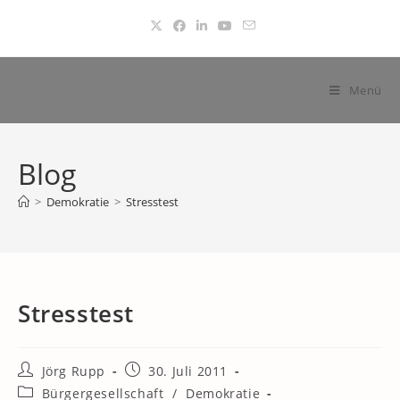
Zum
Inhalt
springen
Menü
Blog
>
Demokratie
>
Stresstest
Stresstest
Beitrags-
Beitrag
Jörg Rupp
30. Juli 2011
Autor:
veröffentlicht:
Beitrags-
Bürgergesellschaft
/
Demokratie