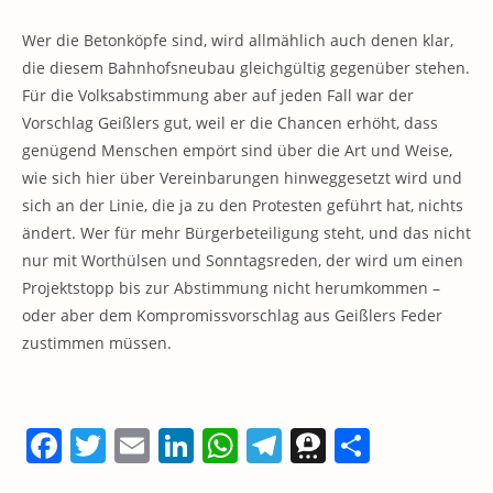
Wer die Betonköpfe sind, wird allmählich auch denen klar,
die diesem Bahnhofsneubau gleichgültig gegenüber stehen.
Für die Volksabstimmung aber auf jeden Fall war der
Vorschlag Geißlers gut, weil er die Chancen erhöht, dass
genügend Menschen empört sind über die Art und Weise,
wie sich hier über Vereinbarungen hinweggesetzt wird und
sich an der Linie, die ja zu den Protesten geführt hat, nichts
ändert. Wer für mehr Bürgerbeteiligung steht, und das nicht
nur mit Worthülsen und Sonntagsreden, der wird um einen
Projektstopp bis zur Abstimmung nicht herumkommen –
oder aber dem Kompromissvorschlag aus Geißlers Feder
zustimmen müssen.
F
T
E
Li
W
T
T
T
a
w
m
n
h
el
h
ei