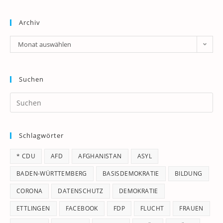
Archiv
Archiv
Monat auswählen
Suchen
Pr
Es
to
Schlagwörter
clo
th
* CDU
AFD
AFGHANISTAN
ASYL
se
pan
BADEN-WÜRTTEMBERG
BASISDEMOKRATIE
BILDUNG
CORONA
DATENSCHUTZ
DEMOKRATIE
ETTLINGEN
FACEBOOK
FDP
FLUCHT
FRAUEN