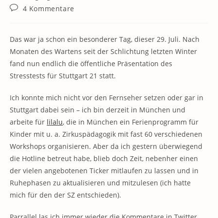
Kategorie:
Beitrags-
4 Kommentare
Kommentare:
Das war ja schon ein besonderer Tag, dieser 29. Juli. Nach
Monaten des Wartens seit der Schlichtung letzten Winter
fand nun endlich die öffentliche Präsentation des
Stresstests für Stuttgart 21 statt.
Ich konnte mich nicht vor den Fernseher setzen oder gar in
Stuttgart dabei sein – ich bin derzeit in München und
arbeite für
lilalu
, die in München ein Ferienprogramm für
Kinder mit u. a. Zirkuspädagogik mit fast 60 verschiedenen
Workshops organisieren. Aber da ich gestern überwiegend
die Hotline betreut habe, blieb doch Zeit, nebenher einen
der vielen angebotenen Ticker mitlaufen zu lassen und in
Ruhephasen zu aktualisieren und mitzulesen (ich hatte
mich für den der SZ entschieden).
Parrallel las ich immer wieder die Kommentare in Twitter