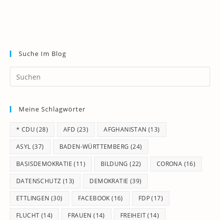
Suche Im Blog
Pr
Es
to
Meine Schlagwörter
clo
th
* CDU
(28)
AFD
(23)
AFGHANISTAN
(13)
se
pan
ASYL
(37)
BADEN-WÜRTTEMBERG
(24)
BASISDEMOKRATIE
(11)
BILDUNG
(22)
CORONA
(16)
DATENSCHUTZ
(13)
DEMOKRATIE
(39)
ETTLINGEN
(30)
FACEBOOK
(16)
FDP
(17)
FLUCHT
(14)
FRAUEN
(14)
FREIHEIT
(14)