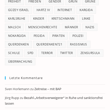
FREIHEIT
FRIEDEN
GENDER
GRÜN
GRÜNE
GÜZEY ISRAEL
HARTZ IV
INTERNET
KARGIDA
KARLSRUHE
KINDER
KRETSCHMANN
LINKE
MALSCH
MENSCHENRECHTE
MÄNNER
NAZIS
NOKARGIDA
PEGIDA
PIRATEN
POLIZEI
QUERDENKEN
QUERDENKEN721
RASSISMUS
SCHULE
SPD
TERROR
TWITTER
ZENSURSULA
ÜBERWACHUNG
Letzte Kommentare
Sven Horlemann
zu
Zeitreise – mit BAP
Jörg Rupp
zu
Bezahl-„Arbeitsverweigerer“ in Ruhe und sanktionsfrei
lassen