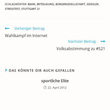
c
itt
ai
k
at
e
re
le
SCHLAGWÖRTER
:
BAHN
,
BETEILIGUNG
,
BÜRGERGESELLSCHAFT
,
GEISSLER
,
STRESSTEST
,
STUTTGART 21
e
er
l
e
s
gr
e
n
b
dI
A
a
m
o
n
p
m
a
Weitere
Vorheriger Beitrag
Artikel
o
p
Wahlkampf im Internet
ansehen
k
Nächster Beitrag
Volksabstimmung zu #S21
DAS KÖNNTE DIR AUCH GEFALLEN
sportliche Elite
22. April 2012