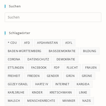
Suchen
Pr
Es
to
Schlagwörter
clo
th
* CDU
AFD
AFGHANISTAN
ASYL
se
pan
BADEN-WÜRTTEMBERG
BASISDEMOKRATIE
BILDUNG
CORONA
DATENSCHUTZ
DEMOKRATIE
ETTLINGEN
FACEBOOK
FDP
FLUCHT
FRAUEN
FREIHEIT
FRIEDEN
GENDER
GRÜN
GRÜNE
GÜZEY ISRAEL
HARTZ IV
INTERNET
KARGIDA
KARLSRUHE
KINDER
KRETSCHMANN
LINKE
MALSCH
MENSCHENRECHTE
MÄNNER
NAZIS