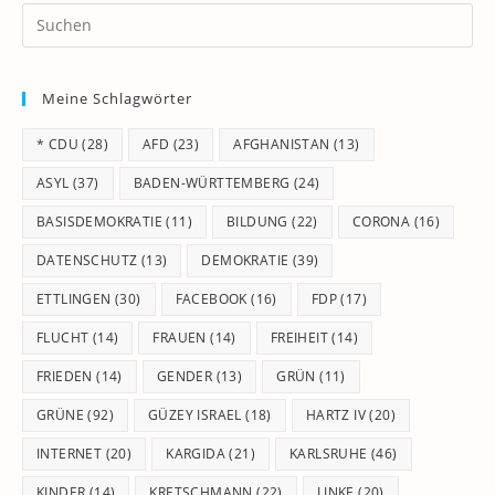
Pr
Es
to
Meine Schlagwörter
clo
th
* CDU
(28)
AFD
(23)
AFGHANISTAN
(13)
se
pan
ASYL
(37)
BADEN-WÜRTTEMBERG
(24)
BASISDEMOKRATIE
(11)
BILDUNG
(22)
CORONA
(16)
DATENSCHUTZ
(13)
DEMOKRATIE
(39)
ETTLINGEN
(30)
FACEBOOK
(16)
FDP
(17)
FLUCHT
(14)
FRAUEN
(14)
FREIHEIT
(14)
FRIEDEN
(14)
GENDER
(13)
GRÜN
(11)
GRÜNE
(92)
GÜZEY ISRAEL
(18)
HARTZ IV
(20)
INTERNET
(20)
KARGIDA
(21)
KARLSRUHE
(46)
KINDER
(14)
KRETSCHMANN
(22)
LINKE
(20)