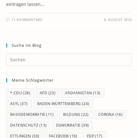
eintragen lassen…
11 KOMMENTARE
6. AUGUST 2010
Suche Im Blog
Pr
Es
to
Meine Schlagwörter
clo
th
* CDU
(28)
AFD
(23)
AFGHANISTAN
(13)
se
pan
ASYL
(37)
BADEN-WÜRTTEMBERG
(24)
BASISDEMOKRATIE
(11)
BILDUNG
(22)
CORONA
(16)
DATENSCHUTZ
(13)
DEMOKRATIE
(39)
ETTLINGEN
(30)
FACEBOOK
(16)
FDP
(17)