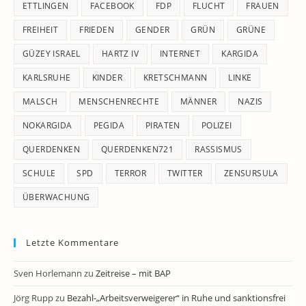
ETTLINGEN
FACEBOOK
FDP
FLUCHT
FRAUEN
FREIHEIT
FRIEDEN
GENDER
GRÜN
GRÜNE
GÜZEY ISRAEL
HARTZ IV
INTERNET
KARGIDA
KARLSRUHE
KINDER
KRETSCHMANN
LINKE
MALSCH
MENSCHENRECHTE
MÄNNER
NAZIS
NOKARGIDA
PEGIDA
PIRATEN
POLIZEI
QUERDENKEN
QUERDENKEN721
RASSISMUS
SCHULE
SPD
TERROR
TWITTER
ZENSURSULA
ÜBERWACHUNG
Letzte Kommentare
Sven Horlemann
zu
Zeitreise – mit BAP
Jörg Rupp
zu
Bezahl-„Arbeitsverweigerer“ in Ruhe und sanktionsfrei