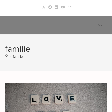
Zum
Inhalt
springen
Menü
familie
>
familie