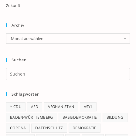
Zukunft
Archiv
Archiv
Monat auswählen
Suchen
Pr
Es
to
Schlagwörter
clo
th
* CDU
AFD
AFGHANISTAN
ASYL
se
pan
BADEN-WÜRTTEMBERG
BASISDEMOKRATIE
BILDUNG
CORONA
DATENSCHUTZ
DEMOKRATIE