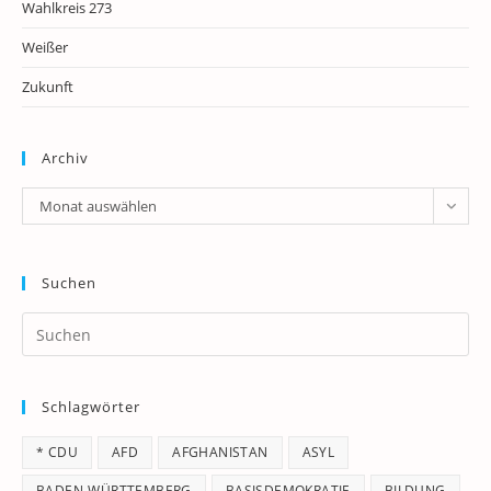
Wahlkreis 273
Weißer
Zukunft
Archiv
Archiv
Monat auswählen
Suchen
Pr
Es
to
Schlagwörter
clo
th
* CDU
AFD
AFGHANISTAN
ASYL
se
pan
BADEN-WÜRTTEMBERG
BASISDEMOKRATIE
BILDUNG