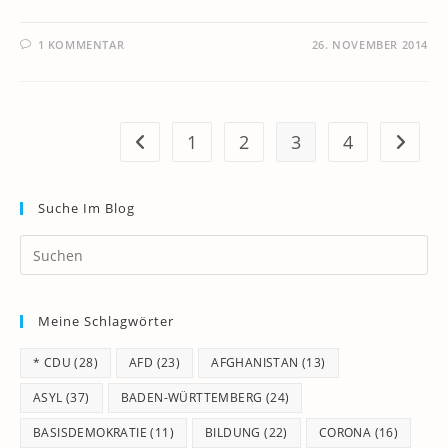
1 KOMMENTAR
26. NOVEMBER 2014
1
2
3
4
Zur vorherigen Seite
Zur näc
Suche Im Blog
Pr
Es
to
Meine Schlagwörter
clo
th
* CDU
(28)
AFD
(23)
AFGHANISTAN
(13)
se
pan
ASYL
(37)
BADEN-WÜRTTEMBERG
(24)
BASISDEMOKRATIE
(11)
BILDUNG
(22)
CORONA
(16)