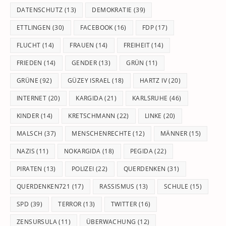
DATENSCHUTZ
(13)
DEMOKRATIE
(39)
ETTLINGEN
(30)
FACEBOOK
(16)
FDP
(17)
FLUCHT
(14)
FRAUEN
(14)
FREIHEIT
(14)
FRIEDEN
(14)
GENDER
(13)
GRÜN
(11)
GRÜNE
(92)
GÜZEY ISRAEL
(18)
HARTZ IV
(20)
INTERNET
(20)
KARGIDA
(21)
KARLSRUHE
(46)
KINDER
(14)
KRETSCHMANN
(22)
LINKE
(20)
MALSCH
(37)
MENSCHENRECHTE
(12)
MÄNNER
(15)
NAZIS
(11)
NOKARGIDA
(18)
PEGIDA
(22)
PIRATEN
(13)
POLIZEI
(22)
QUERDENKEN
(31)
QUERDENKEN721
(17)
RASSISMUS
(13)
SCHULE
(15)
SPD
(39)
TERROR
(13)
TWITTER
(16)
ZENSURSULA
(11)
ÜBERWACHUNG
(12)