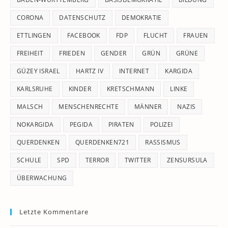
CORONA
DATENSCHUTZ
DEMOKRATIE
ETTLINGEN
FACEBOOK
FDP
FLUCHT
FRAUEN
FREIHEIT
FRIEDEN
GENDER
GRÜN
GRÜNE
GÜZEY ISRAEL
HARTZ IV
INTERNET
KARGIDA
KARLSRUHE
KINDER
KRETSCHMANN
LINKE
MALSCH
MENSCHENRECHTE
MÄNNER
NAZIS
NOKARGIDA
PEGIDA
PIRATEN
POLIZEI
QUERDENKEN
QUERDENKEN721
RASSISMUS
SCHULE
SPD
TERROR
TWITTER
ZENSURSULA
ÜBERWACHUNG
Letzte Kommentare