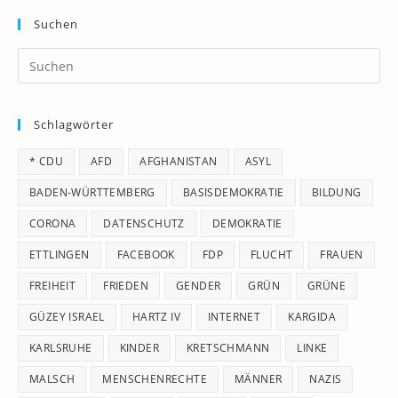
Suchen
Pr
Es
to
Schlagwörter
clo
th
* CDU
AFD
AFGHANISTAN
ASYL
se
pan
BADEN-WÜRTTEMBERG
BASISDEMOKRATIE
BILDUNG
CORONA
DATENSCHUTZ
DEMOKRATIE
ETTLINGEN
FACEBOOK
FDP
FLUCHT
FRAUEN
FREIHEIT
FRIEDEN
GENDER
GRÜN
GRÜNE
GÜZEY ISRAEL
HARTZ IV
INTERNET
KARGIDA
KARLSRUHE
KINDER
KRETSCHMANN
LINKE
MALSCH
MENSCHENRECHTE
MÄNNER
NAZIS