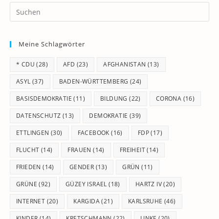
Pr
Es
to
Meine Schlagwörter
clo
th
* CDU
(28)
AFD
(23)
AFGHANISTAN
(13)
se
pan
ASYL
(37)
BADEN-WÜRTTEMBERG
(24)
BASISDEMOKRATIE
(11)
BILDUNG
(22)
CORONA
(16)
DATENSCHUTZ
(13)
DEMOKRATIE
(39)
ETTLINGEN
(30)
FACEBOOK
(16)
FDP
(17)
FLUCHT
(14)
FRAUEN
(14)
FREIHEIT
(14)
FRIEDEN
(14)
GENDER
(13)
GRÜN
(11)
GRÜNE
(92)
GÜZEY ISRAEL
(18)
HARTZ IV
(20)
INTERNET
(20)
KARGIDA
(21)
KARLSRUHE
(46)
KINDER
(14)
KRETSCHMANN
(22)
LINKE
(20)