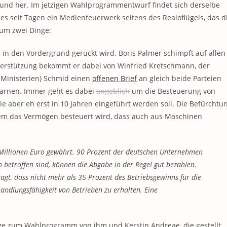
n und her. Im jetzigen Wahlprogrammentwurf findet sich derselbe
s seit Tagen ein Medienfeuerwerk seitens des Realoflügels, das d
m um zwei Dinge:
in den Vordergrund gerückt wird. Boris Palmer schimpft auf allen
terstützung bekommt er dabei von Winfried Kretschmann, der
Ministerien) Schmid einen
offenen Brief
an gleich beide Parteien
warnen. Immer geht es dabei
angeblich
um die Besteuerung von
e aber eh erst in 10 Jahren eingeführt werden soll. Die Befürchtun
em das Vermögen besteuert wird, dass auch aus Maschinen
 Millionen Euro gewährt. 90 Prozent der deutschen Unternehmen
n betroffen sind, können die Abgabe in der Regel gut bezahlen.
agt, dass nicht mehr als 35 Prozent des Betriebsgewinns für die
ndlungsfähigkeit von Betrieben zu erhalten. Eine
räge zum Wahlprogramm von ihm und Kerstin Andreae, die gestellt