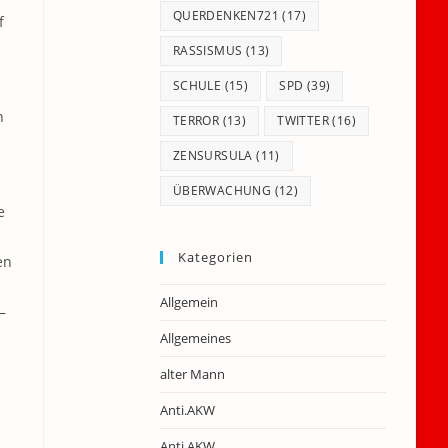
QUERDENKEN721
(17)
f
RASSISMUS
(13)
SCHULE
(15)
SPD
(39)
n
TERROR
(13)
TWITTER
(16)
ZENSURSULA
(11)
ÜBERWACHUNG
(12)
e
Kategorien
en
Allgemein
–
Allgemeines
alter Mann
Anti.AKW
Anti.AKW