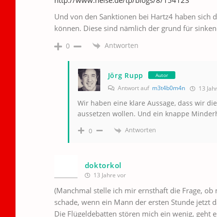
http://www.heise.de/tp/blogs/8/154123
Und von den Sanktionen bei Hartz4 haben sich di
können. Diese sind nämlich der grund für sinken
Antworten
0
Jörg Rupp
Autor
Antwort auf
m3t4b0m4n
13 Jahr
Wir haben eine klare Aussage, dass wir di
aussetzen wollen. Und ein knappe Minderh
Antworten
0
doktorkol
13 Jahre vor
(Manchmal stelle ich mir ernsthaft die Frage, ob m
schade, wenn ein Mann der ersten Stunde jetzt 
Die Flügeldebatten stören mich ein wenig, geht e