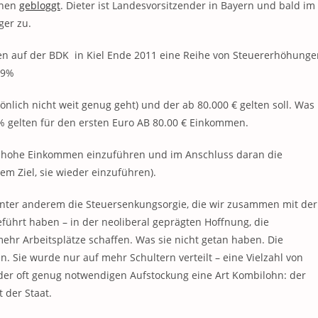
ünen
gebloggt
. Dieter ist Landesvorsitzender in Bayern und bald im
ger zu.
aben auf der BDK in Kiel Ende 2011 eine Reihe von Steuererhöhung
49%
önlich nicht weit genug geht) und der ab 80.000 € gelten soll. Was
9% gelten für den ersten Euro AB 80.00 € Einkommen.
 hohe Einkommen einzuführen und im Anschluss daran die
m Ziel, sie wieder einzuführen).
unter anderem die Steuersenkungsorgie, die wir zusammen mit der
führt haben – in der neoliberal geprägten Hoffnung, die
r Arbeitsplätze schaffen. Was sie nicht getan haben. Die
n. Sie wurde nur auf mehr Schultern verteilt – eine Vielzahl von
der oft genug notwendigen Aufstockung eine Art Kombilohn: der
 der Staat.