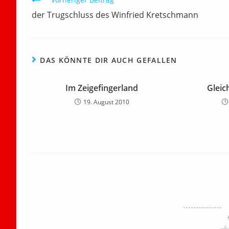
o
n
p
m
a
Artikel
o
p
der Trugschluss des Winfried Kretschmann
ansehen
k
DAS KÖNNTE DIR AUCH GEFALLEN
Im Zeigefingerland
Gleic
19. August 2010