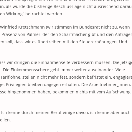
n, als würde die bisherige Beschlusslage nicht ausreichend darau
ten Wirkung“ betrachtet werden.
 Winfried Kretschmann (wir stimmen im Bundesrat nicht zu, wenn
alen Präsenz von Palmer, der den Scharfmacher gibt und den Anträge
den soll, dass wir es übertreiben mit den Steuererhöhungen. Und
ss wir dringen die Einnahmenseite verbessern müssen. Die jetzig
oll. Die Einkommensschere geht immer weiter auseinander. Viele
riflöhne, stellen nicht mehr fest, sondern befristet ein, engagier
äge. Privilegien bleiben dagegen erhalten. Die Arbeitnehmer_innen,
hlüsse hingenommen haben, bekommen nichts mit vom Aufschwung 
. Ich kenne durch meinen Beruf einige davon, ich kenne aber auch
ollen.