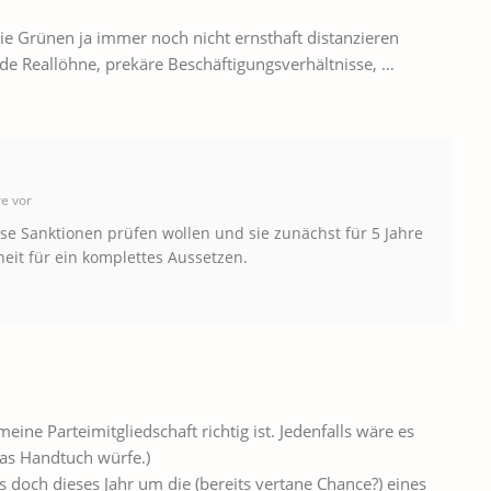
e Grünen ja immer noch nicht ernsthaft distanzieren
de Reallöhne, prekäre Beschäftigungsverhältnisse, …
e vor
ese Sanktionen prüfen wollen und sie zunächst für 5 Jahre
eit für ein komplettes Aussetzen.
eine Parteimitgliedschaft richtig ist. Jedenfalls wäre es
das Handtuch würfe.)
s doch dieses Jahr um die (bereits vertane Chance?) eines