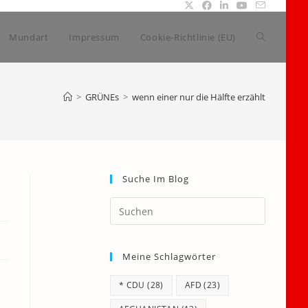
Website-
Mundart
Impressum
Cookie-Richtlinie (EU)
Suche
>
GRÜNEs
>
wenn einer nur die Hälfte erzählt
umschalte
Suche Im Blog
Press
Escape
to
Meine Schlagwörter
close
the
* CDU
(28)
AFD
(23)
search