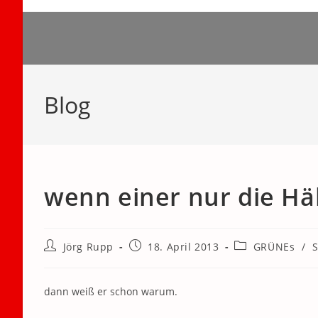
Zum
Inhalt
springen
Blog
wenn einer nur die Häl
Beitrags-
Beitrag
Beitrags-
Jörg Rupp
18. April 2013
GRÜNEs
/
S
Autor:
veröffentlicht:
Kategorie:
dann weiß er schon warum.