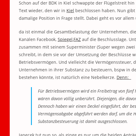
Schon auf der BDK in Kiel schwappte der Flügelstreit hi
Text wieder, den wir in
Kiel
beschlossen haben. Nun gibt e
damalige Position in Frage stellt. Dabei geht es vor alle
da ist einmal die Gesamtbelastung der Unternehmen, die 
Kanälen Facebook,
Spiegel
,
FAZ
auf die Beschlusslage. Un
zusammen mit seinem Superminister (Super wegen zwei 
schreibt, in dem sie vor der Umsetzung der Beschlüsse 
Betriebsvermögen. Und vielleicht die Vermögenssteuer, di
Unternehmen in ihrer Substanz zu besteuern, bspw in d
bestehen könnte, ist natürlich eine Nebelkerze.
Denn:
Für Betriebsvermögen wird ein Freibetrag von fünf
wären davon völlig unberührt. Diejenigen, die davo
Dennoch haben wir einen Deckel eingeführt, der bes
Vermögensabgabe abgeführt werden darf, um die Ha
Substanzbesteuerung ist damit ausgeschlossen.
Janecek tut nun so, als ginge es nur um die beiden Ant