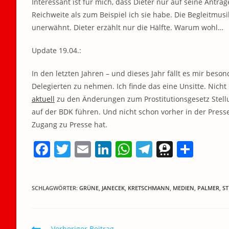
Interessant ist für mich, dass Dieter nur auf seine Antr
Reichweite als zum Beispiel ich sie habe. Die Begleitmusi
unerwähnt. Dieter erzählt nur die Hälfte. Warum wohl…
Update 19.04.:
In den letzten Jahren – und dieses Jahr fällt es mir beso
Delegierten zu nehmen. Ich finde das eine Unsitte. Nicht
aktuell
zu den Änderungen zum Prostitutionsgesetz Stellu
auf der BDK führen. Und nicht schon vorher in der Press
Zugang zu Presse hat.
F
T
E
Li
W
T
T
T
a
w
m
n
h
el
h
ei
c
itt
ai
k
at
e
re
le
SCHLAGWÖRTER
:
GRÜNE
,
JANECEK
,
KRETSCHMANN
,
MEDIEN
,
PALMER
,
S
e
er
l
e
s
gr
e
n
b
dI
A
a
m
Weitere
Vorheriger Beitrag