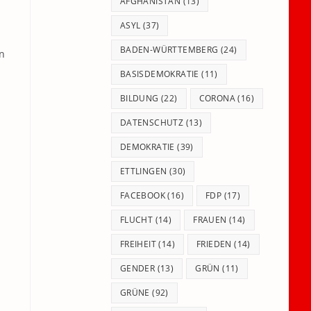
panel.
AFGHANISTAN
(13)
ASYL
(37)
BADEN-WÜRTTEMBERG
(24)
en
BASISDEMOKRATIE
(11)
BILDUNG
(22)
CORONA
(16)
DATENSCHUTZ
(13)
DEMOKRATIE
(39)
ETTLINGEN
(30)
FACEBOOK
(16)
FDP
(17)
FLUCHT
(14)
FRAUEN
(14)
FREIHEIT
(14)
FRIEDEN
(14)
GENDER
(13)
GRÜN
(11)
GRÜNE
(92)