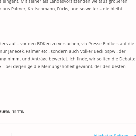
äge eingeht. Mit seiner als Landesvorsitzenden weitaus größeren
k aus Palmer, Kretschmann, Fücks, und so weiter – die bleibt
nders auf – vor den BDKen zu versuchen, via Presse Einfluss auf die
 nur Janecek, Palmer etc., sondern auch Volker Beck bspw., der
ng nimmt und Anträge bewertet. Ich finde, wir sollten die Debatte
e – bei derjenige die Meinungshoheit gewinnt, der den besten
TEUERN
,
TRITTIN
Nächster Beitrag