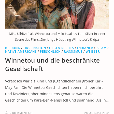
Mika Ullritz (l) als Winnetou und Milo Haaf als Tom Silver in einer
Szene des Films „Der junge Häuptling Winnetou“. © dpa
BILDUNG
/
FIRST NATION
/
GEGEN RECHTS
/
INDIANER
/
ISLAM
/
NATIVE AMERICANS
/
PERSÖNLICH
/
RASSISMUS
/
WEISSER
Winnetou und die beschränkte
Gesellschaft
Vorab: ich war als Kind und Jugendlicher ein großer Karl-
May-Fan. Die Winnetou-Geschichten haben mich berührt
und fasziniert, aber mindestens genauso waren die
Geschichten um Kara-Ben-Nemsi toll und spannend. Als in…
2 KOMMENTARE
28. AUGUST 2022