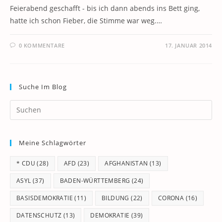
Feierabend geschafft - bis ich dann abends ins Bett ging,
hatte ich schon Fieber, die Stimme war weg.…
0 KOMMENTARE
17. JANUAR 2014
Suche Im Blog
Pr
Es
to
Meine Schlagwörter
clo
th
* CDU
(28)
AFD
(23)
AFGHANISTAN
(13)
se
pan
ASYL
(37)
BADEN-WÜRTTEMBERG
(24)
BASISDEMOKRATIE
(11)
BILDUNG
(22)
CORONA
(16)
DATENSCHUTZ
(13)
DEMOKRATIE
(39)