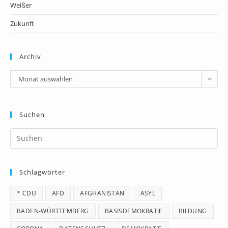
Weißer
Zukunft
Archiv
Archiv
Monat auswählen
Suchen
Pr
Es
to
Schlagwörter
clo
th
* CDU
AFD
AFGHANISTAN
ASYL
se
pan
BADEN-WÜRTTEMBERG
BASISDEMOKRATIE
BILDUNG