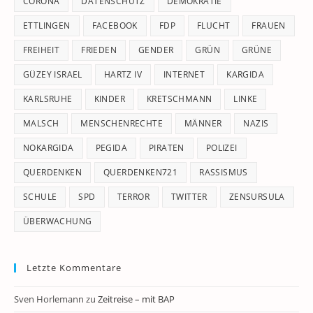
CORONA
DATENSCHUTZ
DEMOKRATIE
ETTLINGEN
FACEBOOK
FDP
FLUCHT
FRAUEN
FREIHEIT
FRIEDEN
GENDER
GRÜN
GRÜNE
GÜZEY ISRAEL
HARTZ IV
INTERNET
KARGIDA
KARLSRUHE
KINDER
KRETSCHMANN
LINKE
MALSCH
MENSCHENRECHTE
MÄNNER
NAZIS
NOKARGIDA
PEGIDA
PIRATEN
POLIZEI
QUERDENKEN
QUERDENKEN721
RASSISMUS
SCHULE
SPD
TERROR
TWITTER
ZENSURSULA
ÜBERWACHUNG
Letzte Kommentare
Sven Horlemann
zu
Zeitreise – mit BAP