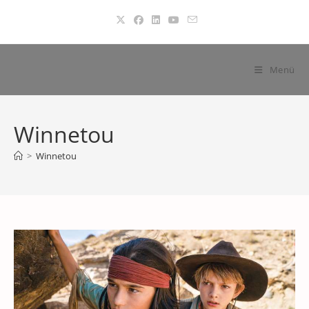
Zum
Inhalt
springen
Menü
Winnetou
>
Winnetou