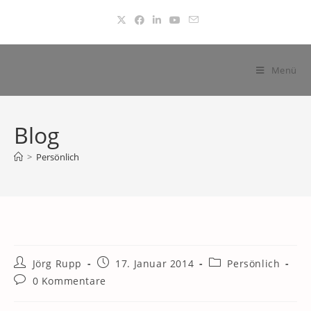
Zum
Inhalt
springen
Menü
Blog
>
Persönlich
Beitrags-
Beitrag
Beitrags-
Jörg Rupp
17. Januar 2014
Persönlich
Autor:
veröffentlicht:
Kategorie:
Beitrags-
0 Kommentare
Kommentare: