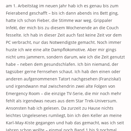
am 1. Arbeitstag im neuen Jahr hab ich es genau bis zum
Feierabend geschafft – bis ich dann abends ins Bett ging,
hatte ich schon Fieber, die Stimme war weg. Grippaler
Infekt, der mich bis zu diesem Wochenende an die Couch
fesselte. Ich hab in dieser Zeit auch fast keine Zeit vor dem
PC verbracht, nur das Notwendigste gemacht. Noch immer
huste ich wie eine alte Dampflokomotive. Aber mir gings
nicht ums jammern, sondern darum, wie ich die Zeit genutzt
habe – neben dem gesundschlafen. Ich bin niemand, der
tagsüber gerne Fernsehen schaut. Ich hab den einen oder
anderen aufgenommenen Tatort nachgesehen (Franziska!)
und irgendwann mal zwischendrin zwei alte Folgen von
Emergency Room – die einzige TV-Serie, die mir noch mehr
fehlt als irgendwas neues aus dem Star Trek-Universum.
Ansonsten hab ich gelesen. Da zurzeit zu Hause nichts
leichtes Ungelesenes rumliegt, bin ich den Keller an meine
Karl-May-Kiste gegangen und hab das gemacht, was ich seit
Jahren schon wollte – einmal noch Band 1 bis 9 nochmal