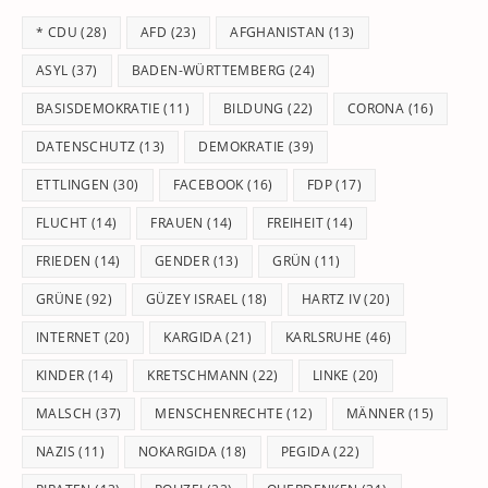
th
* CDU
(28)
AFD
(23)
AFGHANISTAN
(13)
se
pan
ASYL
(37)
BADEN-WÜRTTEMBERG
(24)
BASISDEMOKRATIE
(11)
BILDUNG
(22)
CORONA
(16)
DATENSCHUTZ
(13)
DEMOKRATIE
(39)
ETTLINGEN
(30)
FACEBOOK
(16)
FDP
(17)
FLUCHT
(14)
FRAUEN
(14)
FREIHEIT
(14)
FRIEDEN
(14)
GENDER
(13)
GRÜN
(11)
GRÜNE
(92)
GÜZEY ISRAEL
(18)
HARTZ IV
(20)
INTERNET
(20)
KARGIDA
(21)
KARLSRUHE
(46)
KINDER
(14)
KRETSCHMANN
(22)
LINKE
(20)
MALSCH
(37)
MENSCHENRECHTE
(12)
MÄNNER
(15)
NAZIS
(11)
NOKARGIDA
(18)
PEGIDA
(22)