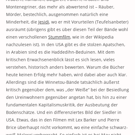
Montenegriner, das mehr als abwertend ist – Räuber,
Mörder, bestechlich, ausgenommen natürlich eine
Minderheit, die
Jesidi
, wo er mit Vorurteilen (Teufelsanbeter)
ausräumt (übrigens gibt es über diesen Teil der Bände wohl
einen verschollenen
Stummfilm
, wie in der Wikipedia
nachzulesen ist). In den USA gibt es die stolzen Apatschen,
in Arabien sind es die Haddedihn-Beduinen. Mit dem
kritischen Erwachsenenblick lässt es sich lesen, vieles
verstehen, historisch anders bewerten. Warum die Bücher
heute keinen Erfolg mehr haben, wird dabei aber auch klar.
Allerdings sind die Winnetou-Bände tatsächlich äußerst
kritisch gegenüber dem, was „der Weiße“ bei der Besiedlung
den Ureinwohnern gegenüber angetan hat, bis hin zu einer
fundamentalen Kapitalismuskritik, der Ausbeutung der
Bodenschätze. Und ein differenziertes Bild der Siedler in
USA. Etwas, das in den Filmen mit Lex Barker und Pierre
Brice überhaupt nicht vorkommt, wo eine einfache schwarz-
weiß-Malerei vorherrscht. So einfach ist es bei May nicht.