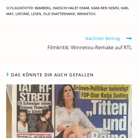
c
itt
ai
k
at
e
re
le
SCHLAGWÖRTER
:
BAMBERG
,
HADSCHI HALEF OMAR
,
KARA BEN NEMSI
,
KARL
e
er
l
e
s
gr
e
n
MAY
,
LEKTÄRE
,
LESEN
,
OLD SHATTERHAND
,
WINNETOU
b
dI
A
a
m
o
n
p
m
a
Weitere
Nächster Beitrag
o
p
Artikel
Filmkritik: Winnetou-Remake auf RTL
ansehen
k
DAS KÖNNTE DIR AUCH GEFALLEN