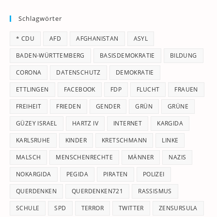
to
Schlagwörter
clo
th
* CDU
AFD
AFGHANISTAN
ASYL
se
pan
BADEN-WÜRTTEMBERG
BASISDEMOKRATIE
BILDUNG
CORONA
DATENSCHUTZ
DEMOKRATIE
ETTLINGEN
FACEBOOK
FDP
FLUCHT
FRAUEN
FREIHEIT
FRIEDEN
GENDER
GRÜN
GRÜNE
GÜZEY ISRAEL
HARTZ IV
INTERNET
KARGIDA
KARLSRUHE
KINDER
KRETSCHMANN
LINKE
MALSCH
MENSCHENRECHTE
MÄNNER
NAZIS
NOKARGIDA
PEGIDA
PIRATEN
POLIZEI
QUERDENKEN
QUERDENKEN721
RASSISMUS
SCHULE
SPD
TERROR
TWITTER
ZENSURSULA