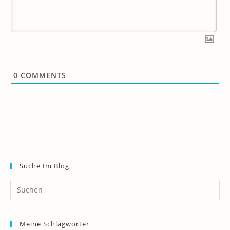
0
COMMENTS
Suche Im Blog
Pr
Es
to
Meine Schlagwörter
clo