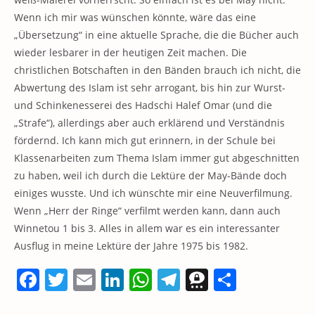
Wenn ich mir was wünschen könnte, wäre das eine
„Übersetzung“ in eine aktuelle Sprache, die die Bücher auch
wieder lesbarer in der heutigen Zeit machen. Die
christlichen Botschaften in den Bänden brauch ich nicht, die
Abwertung des Islam ist sehr arrogant, bis hin zur Wurst-
und Schinkenesserei des Hadschi Halef Omar (und die
„Strafe“), allerdings aber auch erklärend und Verständnis
fördernd. Ich kann mich gut erinnern, in der Schule bei
Klassenarbeiten zum Thema Islam immer gut abgeschnitten
zu haben, weil ich durch die Lektüre der May-Bände doch
einiges wusste. Und ich wünschte mir eine Neuverfilmung.
Wenn „Herr der Ringe“ verfilmt werden kann, dann auch
Winnetou 1 bis 3. Alles in allem war es ein interessanter
Ausflug in meine Lektüre der Jahre 1975 bis 1982.
F
T
E
Li
W
T
T
T
a
w
m
n
h
el
h
ei