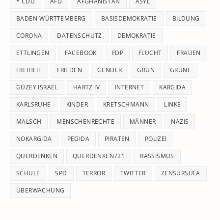
* CDU
AFD
AFGHANISTAN
ASYL
se
pan
BADEN-WÜRTTEMBERG
BASISDEMOKRATIE
BILDUNG
CORONA
DATENSCHUTZ
DEMOKRATIE
ETTLINGEN
FACEBOOK
FDP
FLUCHT
FRAUEN
FREIHEIT
FRIEDEN
GENDER
GRÜN
GRÜNE
GÜZEY ISRAEL
HARTZ IV
INTERNET
KARGIDA
KARLSRUHE
KINDER
KRETSCHMANN
LINKE
MALSCH
MENSCHENRECHTE
MÄNNER
NAZIS
NOKARGIDA
PEGIDA
PIRATEN
POLIZEI
QUERDENKEN
QUERDENKEN721
RASSISMUS
SCHULE
SPD
TERROR
TWITTER
ZENSURSULA
ÜBERWACHUNG