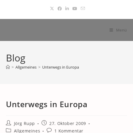
Zum
Inhalt
springen
Menü
Blog
>
Allgemeines
>
Unterwegs in Europa
Unterwegs in Europa
Beitrags-
Beitrag
Jörg Rupp
27. Oktober 2009
Autor:
veröffentlicht:
Beitrags-
Beitrags-
Allgemeines
1 Kommentar