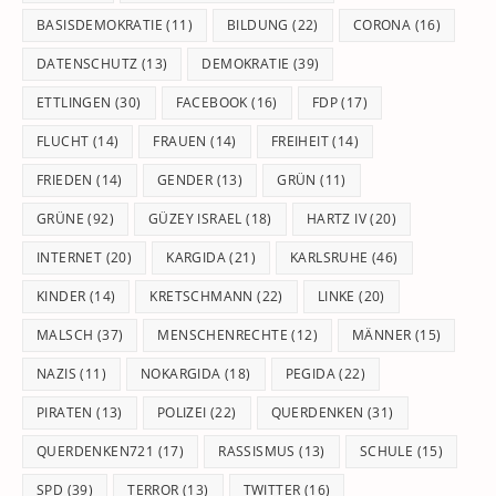
BASISDEMOKRATIE
(11)
BILDUNG
(22)
CORONA
(16)
DATENSCHUTZ
(13)
DEMOKRATIE
(39)
ETTLINGEN
(30)
FACEBOOK
(16)
FDP
(17)
FLUCHT
(14)
FRAUEN
(14)
FREIHEIT
(14)
FRIEDEN
(14)
GENDER
(13)
GRÜN
(11)
GRÜNE
(92)
GÜZEY ISRAEL
(18)
HARTZ IV
(20)
INTERNET
(20)
KARGIDA
(21)
KARLSRUHE
(46)
KINDER
(14)
KRETSCHMANN
(22)
LINKE
(20)
MALSCH
(37)
MENSCHENRECHTE
(12)
MÄNNER
(15)
NAZIS
(11)
NOKARGIDA
(18)
PEGIDA
(22)
PIRATEN
(13)
POLIZEI
(22)
QUERDENKEN
(31)
QUERDENKEN721
(17)
RASSISMUS
(13)
SCHULE
(15)
SPD
(39)
TERROR
(13)
TWITTER
(16)