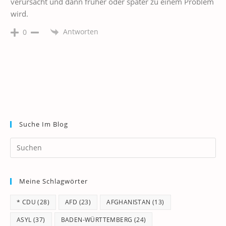
verursacht und dann früher oder später zu einem Problem
wird.
Antworten
0
Suche Im Blog
Pr
Es
to
Meine Schlagwörter
clo
th
* CDU
(28)
AFD
(23)
AFGHANISTAN
(13)
se
pan
ASYL
(37)
BADEN-WÜRTTEMBERG
(24)