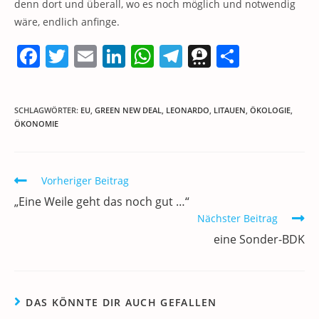
denn dort und überall, wo es noch möglich und notwendig
wäre, endlich anfinge.
F
T
E
Li
W
T
T
T
a
w
m
n
h
el
h
ei
c
itt
ai
k
at
e
re
le
SCHLAGWÖRTER
:
EU
,
GREEN NEW DEAL
,
LEONARDO
,
LITAUEN
,
ÖKOLOGIE
,
e
er
l
e
s
gr
e
n
ÖKONOMIE
b
dI
A
a
m
o
n
p
m
a
Weitere
Vorheriger Beitrag
o
p
Artikel
„Eine Weile geht das noch gut …“
ansehen
k
Nächster Beitrag
eine Sonder-BDK
DAS KÖNNTE DIR AUCH GEFALLEN