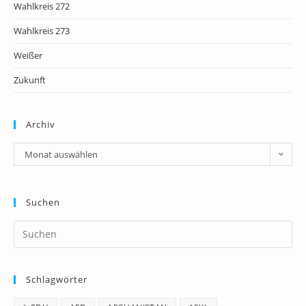
Wahlkreis 272
Wahlkreis 273
Weißer
Zukunft
Archiv
Archiv
Monat auswählen
Suchen
Pr
Es
to
Schlagwörter
clo
th