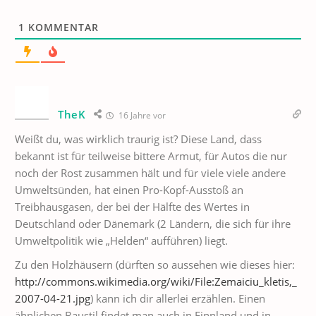
1
KOMMENTAR
TheK
16 Jahre vor
Weißt du, was wirklich traurig ist? Diese Land, dass
bekannt ist für teilweise bittere Armut, für Autos die nur
noch der Rost zusammen hält und für viele viele andere
Umweltsünden, hat einen Pro-Kopf-Ausstoß an
Treibhausgasen, der bei der Hälfte des Wertes in
Deutschland oder Dänemark (2 Ländern, die sich für ihre
Umweltpolitik wie „Helden“ aufführen) liegt.
Zu den Holzhäusern (dürften so aussehen wie dieses hier:
http://commons.wikimedia.org/wiki/File:Zemaiciu_kletis,_
2007-04-21.jpg
) kann ich dir allerlei erzählen. Einen
ähnlichen Baustil findet man auch in Finnland und in