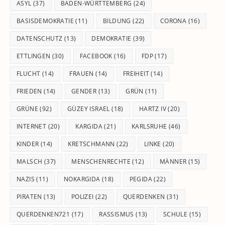
pan
ASYL
(37)
BADEN-WÜRTTEMBERG
(24)
BASISDEMOKRATIE
(11)
BILDUNG
(22)
CORONA
(16)
DATENSCHUTZ
(13)
DEMOKRATIE
(39)
ETTLINGEN
(30)
FACEBOOK
(16)
FDP
(17)
FLUCHT
(14)
FRAUEN
(14)
FREIHEIT
(14)
FRIEDEN
(14)
GENDER
(13)
GRÜN
(11)
GRÜNE
(92)
GÜZEY ISRAEL
(18)
HARTZ IV
(20)
INTERNET
(20)
KARGIDA
(21)
KARLSRUHE
(46)
KINDER
(14)
KRETSCHMANN
(22)
LINKE
(20)
MALSCH
(37)
MENSCHENRECHTE
(12)
MÄNNER
(15)
NAZIS
(11)
NOKARGIDA
(18)
PEGIDA
(22)
PIRATEN
(13)
POLIZEI
(22)
QUERDENKEN
(31)
QUERDENKEN721
(17)
RASSISMUS
(13)
SCHULE
(15)