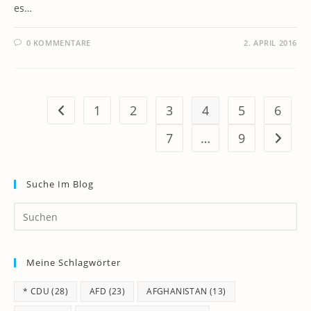
es…
0 KOMMENTARE
2. APRIL 2016
1
2
3
4
5
6
Zur vorherigen Seite
7
…
9
Zur näc
Suche Im Blog
Pr
Es
to
Meine Schlagwörter
clo
th
* CDU
(28)
AFD
(23)
AFGHANISTAN
(13)
se