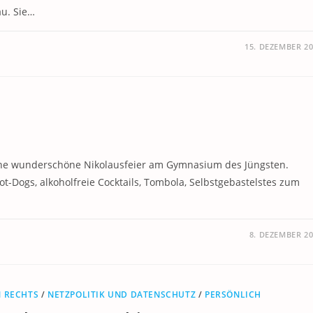
au. Sie…
15. DEZEMBER 2
eine wunderschöne Nikolausfeier am Gymnasium des Jüngsten.
Hot-Dogs, alkoholfreie Cocktails, Tombola, Selbstgebastelstes zum
8. DEZEMBER 2
 RECHTS
/
NETZPOLITIK UND DATENSCHUTZ
/
PERSÖNLICH