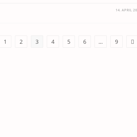
14. APRIL 2
1
2
3
4
5
6
…
9
orherigen Seite
Zu