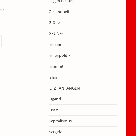
Gegen Rechts
017
Gesundheit
Grüne
GRÜNEs
r nächsten Seite
Indianer
Innenpolitik
Internet
Islam
JETZT ANFANGEN
Jugend
Justiz
Kapitalismus
Kargida