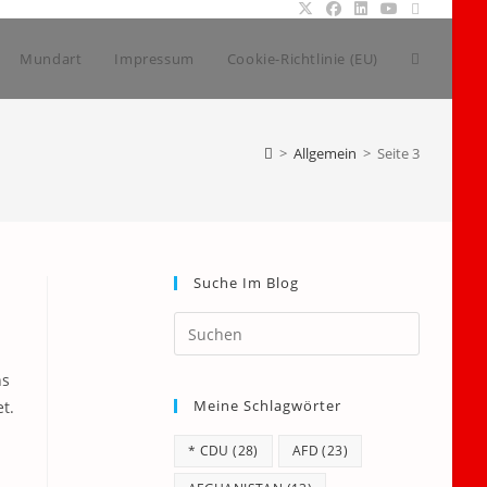
Website-
Mundart
Impressum
Cookie-Richtlinie (EU)
Suche
>
Allgemein
>
Seite 3
umschalt
Suche Im Blog
Press
Escape
to
ns
Meine Schlagwörter
close
et.
the
* CDU
(28)
AFD
(23)
search