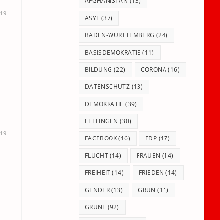
panel.
AFGHANISTAN
(13)
019
ASYL
(37)
BADEN-WÜRTTEMBERG
(24)
BASISDEMOKRATIE
(11)
BILDUNG
(22)
CORONA
(16)
DATENSCHUTZ
(13)
DEMOKRATIE
(39)
ETTLINGEN
(30)
019
FACEBOOK
(16)
FDP
(17)
FLUCHT
(14)
FRAUEN
(14)
FREIHEIT
(14)
FRIEDEN
(14)
GENDER
(13)
GRÜN
(11)
GRÜNE
(92)