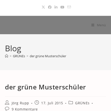
Zum
Inhalt
springen
Menü
Blog
>
GRÜNEs
>
der grüne Musterschüler
der grüne Musterschüler
Beitrags-
Beitrag
Beitrags-
Jörg Rupp
17. Juli 2015
GRÜNEs
Autor:
veröffentlicht:
Kategorie:
Beitrags-
9 Kommentare