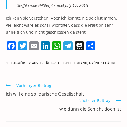
— SteffiLemke (@SteffiLemke)
July 17, 2015
Ich kann sie verstehen. Aber ich könnte nie so abstimmen.
Vielleicht wäre es sogar wichtiger, dass die Fraktion sehr
unheitlich und nicht geschlossen da steht.
F
T
E
Li
W
T
T
T
a
w
m
n
h
el
h
ei
c
itt
ai
k
at
e
re
le
SCHLAGWÖRTER
:
AUSTERITÄT
,
GREXIT
,
GRIECHENLAND
,
GRÜNE
,
SCHÄUBLE
e
er
l
e
s
gr
e
n
b
dI
A
a
m
Weitere
Vorheriger Beitrag
o
n
p
m
a
Artikel
ich will eine solidarische Gesellschaft
ansehen
o
p
Nächster Beitrag
k
wie dünn die Schicht doch ist