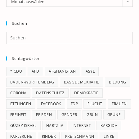
Monat auswählen
Suchen
Pr
Es
to
Schlagwörter
clo
th
* CDU
AFD
AFGHANISTAN
ASYL
se
pan
BADEN-WÜRTTEMBERG
BASISDEMOKRATIE
BILDUNG
CORONA
DATENSCHUTZ
DEMOKRATIE
ETTLINGEN
FACEBOOK
FDP
FLUCHT
FRAUEN
FREIHEIT
FRIEDEN
GENDER
GRÜN
GRÜNE
GÜZEY ISRAEL
HARTZ IV
INTERNET
KARGIDA
KARLSRUHE
KINDER
KRETSCHMANN
LINKE