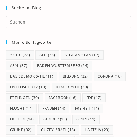
Suche Im Blog
Pr
Es
to
Meine Schlagwörter
clo
th
* CDU
(28)
AFD
(23)
AFGHANISTAN
(13)
se
pan
ASYL
(37)
BADEN-WÜRTTEMBERG
(24)
BASISDEMOKRATIE
(11)
BILDUNG
(22)
CORONA
(16)
DATENSCHUTZ
(13)
DEMOKRATIE
(39)
ETTLINGEN
(30)
FACEBOOK
(16)
FDP
(17)
FLUCHT
(14)
FRAUEN
(14)
FREIHEIT
(14)
FRIEDEN
(14)
GENDER
(13)
GRÜN
(11)
GRÜNE
(92)
GÜZEY ISRAEL
(18)
HARTZ IV
(20)