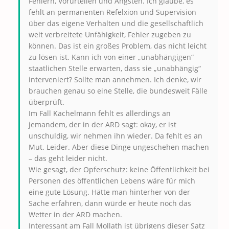
Fehlern, Vorurteilen und Ängsten. Ich glaube, es
fehlt an permanenten Refelxion und Supervision
über das eigene Verhalten und die gesellschaftlich
weit verbreitete Unfähigkeit, Fehler zugeben zu
können. Das ist ein großes Problem, das nicht leicht
zu lösen ist. Kann ich von einer „unabhängigen“
staatlichen Stelle erwarten, dass sie „unabhängig“
interveniert? Sollte man annehmen. Ich denke, wir
brauchen genau so eine Stelle, die bundesweit Fälle
überprüft.
Im Fall Kachelmann fehlt es allerdings an
jemandem, der in der ARD sagt: okay, er ist
unschuldig, wir nehmen ihn wieder. Da fehlt es an
Mut. Leider. Aber diese Dinge ungeschehen machen
– das geht leider nicht.
Wie gesagt, der Opferschutz: keine Öffentlichkeit bei
Personen des öffentlichen Lebens wäre für mich
eine gute Lösung. Hätte man hinterher von der
Sache erfahren, dann würde er heute noch das
Wetter in der ARD machen.
Interessant am Fall Mollath ist übrigens dieser Satz