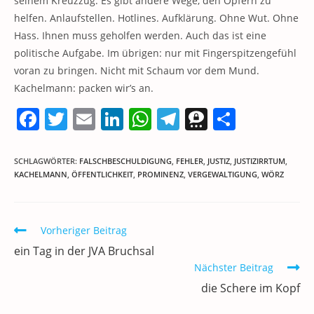
seinem Kreuzzug. Es gibt andere Wege, den Opfern zu
helfen. Anlaufstellen. Hotlines. Aufklärung. Ohne Wut. Ohne
Hass. Ihnen muss geholfen werden. Auch das ist eine
politische Aufgabe. Im übrigen: nur mit Fingerspitzengefühl
voran zu bringen. Nicht mit Schaum vor dem Mund.
Kachelmann: packen wir’s an.
F
T
E
Li
W
T
T
T
a
w
m
n
h
el
h
ei
c
itt
ai
k
at
e
re
le
SCHLAGWÖRTER
:
FALSCHBESCHULDIGUNG
,
FEHLER
,
JUSTIZ
,
JUSTIZIRRTUM
,
KACHELMANN
,
ÖFFENTLICHKEIT
,
PROMINENZ
,
VERGEWALTIGUNG
,
WÖRZ
e
er
l
e
s
gr
e
n
b
dI
A
a
m
o
n
p
m
a
Weitere
Vorheriger Beitrag
Artikel
o
p
ein Tag in der JVA Bruchsal
ansehen
k
Nächster Beitrag
die Schere im Kopf