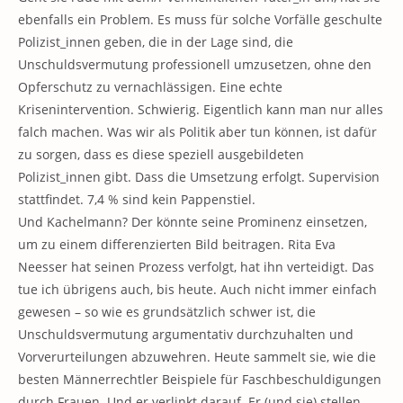
ebenfalls ein Problem. Es muss für solche Vorfälle geschulte
Polizist_innen geben, die in der Lage sind, die
Unschuldsvermutung professionell umzusetzen, ohne den
Opferschutz zu vernachlässigen. Eine echte
Krisenintervention. Schwierig. Eigentlich kann man nur alles
falch machen. Was wir als Politik aber tun können, ist dafür
zu sorgen, dass es diese speziell ausgebildeten
Polizist_innen gibt. Dass die Umsetzung erfolgt. Supervision
stattfindet. 7,4 % sind kein Pappenstiel.
Und Kachelmann? Der könnte seine Prominenz einsetzen,
um zu einem differenzierten Bild beitragen. Rita Eva
Neesser hat seinen Prozess verfolgt, hat ihn verteidigt. Das
tue ich übrigens auch, bis heute. Auch nicht immer einfach
gewesen – so wie es grundsätzlich schwer ist, die
Unschuldsvermutung argumentativ durchzuhalten und
Vorverurteilungen abzuwehren. Heute sammelt sie, wie die
besten Männerrechtler Beispiele für Faschbeschuldigungen
durch Frauen. Und er verlinkt darauf. Er (und sie) stellen