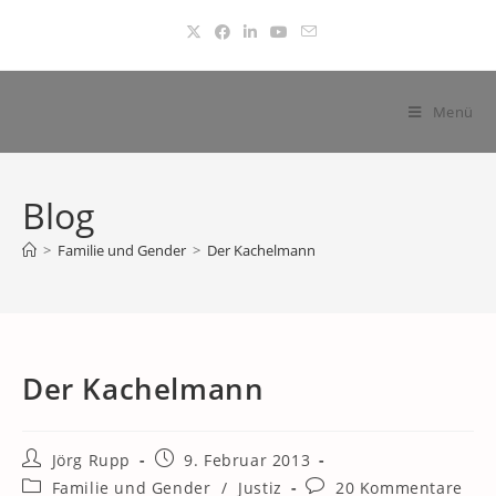
Zum
Inhalt
springen
Menü
Blog
>
Familie und Gender
>
Der Kachelmann
Der Kachelmann
Beitrags-
Beitrag
Jörg Rupp
9. Februar 2013
Autor:
veröffentlicht:
Beitrags-
Beitrags-
Familie und Gender
/
Justiz
20 Kommentare