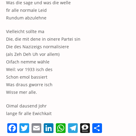
Was die sage und was die welle
fir alle normale Leid
Rundum abzulehne
Vielleicht sollte ma
Die, die mit dene in oinere Partei sin
Die des Nazizeigs normalisiere
(als Zeh Deh Uh vor allem)
Oifach nemme wähle
Weil: vor 1933 isch des
Schon emol bassiert
Was draus gworre isch
Wisse mer alle.
Oimal dausend Johr
lange fir alle Ewichkait
F
T
E
Li
W
T
T
T