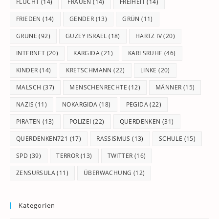
FLUCHT
(14)
FRAUEN
(14)
FREIHEIT
(14)
FRIEDEN
(14)
GENDER
(13)
GRÜN
(11)
GRÜNE
(92)
GÜZEY ISRAEL
(18)
HARTZ IV
(20)
INTERNET
(20)
KARGIDA
(21)
KARLSRUHE
(46)
KINDER
(14)
KRETSCHMANN
(22)
LINKE
(20)
MALSCH
(37)
MENSCHENRECHTE
(12)
MÄNNER
(15)
NAZIS
(11)
NOKARGIDA
(18)
PEGIDA
(22)
PIRATEN
(13)
POLIZEI
(22)
QUERDENKEN
(31)
QUERDENKEN721
(17)
RASSISMUS
(13)
SCHULE
(15)
SPD
(39)
TERROR
(13)
TWITTER
(16)
ZENSURSULA
(11)
ÜBERWACHUNG
(12)
Kategorien