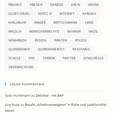
FREIHEIT
FRIEDEN
GENDER
GRÜN
GRÜNE
GÜZEY ISRAEL
HARTZ IV
INTERNET
KARGIDA
KARLSRUHE
KINDER
KRETSCHMANN
LINKE
MALSCH
MENSCHENRECHTE
MÄNNER
NAZIS
NOKARGIDA
PEGIDA
PIRATEN
POLIZEI
QUERDENKEN
QUERDENKEN721
RASSISMUS
SCHULE
SPD
TERROR
TWITTER
ZENSURSULA
ÜBERWACHUNG
Letzte Kommentare
Sven Horlemann
zu
Zeitreise – mit BAP
Jörg Rupp
zu
Bezahl-„Arbeitsverweigerer“ in Ruhe und sanktionsfrei
lassen