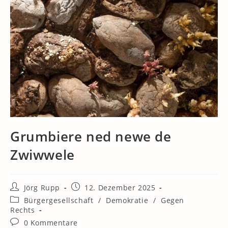
Grumbiere ned newe de
Zwiwwele
Beitrags-
Beitrag
Jörg Rupp
12. Dezember 2025
Autor:
veröffentlicht:
Beitrags-
Bürgergesellschaft
/
Demokratie
/
Gegen
Kategorie:
Rechts
Beitrags-
0 Kommentare