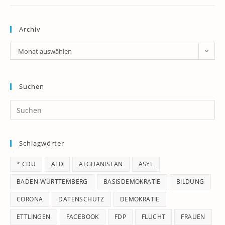
Archiv
Archiv
Monat auswählen
Suchen
Pr
Es
to
Schlagwörter
clo
th
* CDU
AFD
AFGHANISTAN
ASYL
se
pan
BADEN-WÜRTTEMBERG
BASISDEMOKRATIE
BILDUNG
CORONA
DATENSCHUTZ
DEMOKRATIE
ETTLINGEN
FACEBOOK
FDP
FLUCHT
FRAUEN