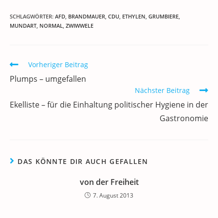
a
w
m
n
h
el
h
ei
c
itt
ai
k
at
e
re
le
SCHLAGWÖRTER
:
AFD
,
BRANDMAUER
,
CDU
,
ETHYLEN
,
GRUMBIERE
,
MUNDART
,
NORMAL
,
ZWIWWELE
e
er
l
e
s
gr
e
n
b
dI
A
a
m
o
n
p
m
a
Weitere
Vorheriger Beitrag
Artikel
o
p
Plumps – umgefallen
ansehen
k
Nächster Beitrag
Ekelliste – für die Einhaltung politischer Hygiene in der
Gastronomie
DAS KÖNNTE DIR AUCH GEFALLEN
von der Freiheit
7. August 2013