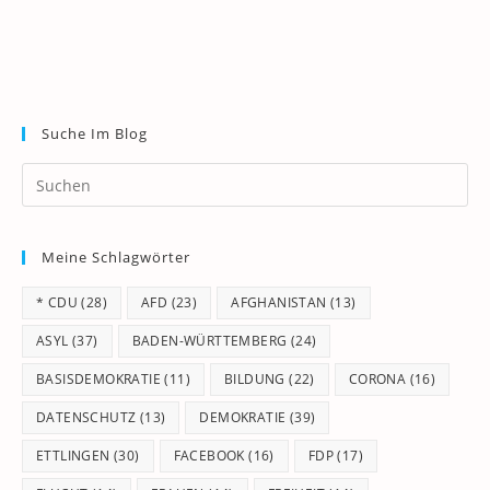
Suche Im Blog
Pr
Es
to
Meine Schlagwörter
clo
th
* CDU
(28)
AFD
(23)
AFGHANISTAN
(13)
se
pan
ASYL
(37)
BADEN-WÜRTTEMBERG
(24)
BASISDEMOKRATIE
(11)
BILDUNG
(22)
CORONA
(16)
DATENSCHUTZ
(13)
DEMOKRATIE
(39)
ETTLINGEN
(30)
FACEBOOK
(16)
FDP
(17)