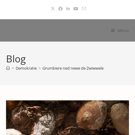
Zum
Inhalt
springen
Menü
Blog
>
Demokratie
>
Grumbiere ned newe de Zwiwwele