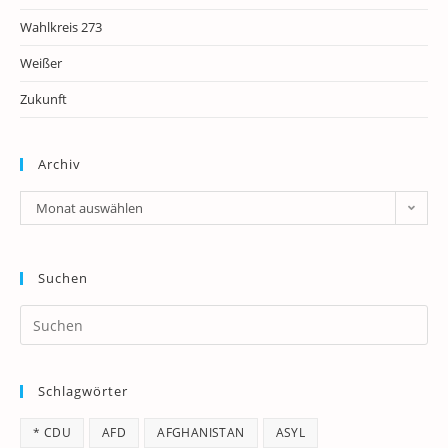
Wahlkreis 273
Weißer
Zukunft
Archiv
Archiv
Monat auswählen
Suchen
Pr
Es
to
Schlagwörter
clo
th
* CDU
AFD
AFGHANISTAN
ASYL
se