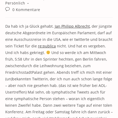
Kategorie:
Persönlich
Beitrags-
0 Kommentare
Kommentare:
Da hab ich ja Glück gehabt.
Jan Philipp Albrecht
, der jüngste
deutsche Abgeordnete im Europäischen Parlament, darf auf
eine Ausschussreise in die USA, wie er twitterte und braucht
sein Ticket für die
re:publica
nicht. Und hat es vergeben.
Und ich habs gekriegt.
Und so werde ich am Mittwoch
früh, 5:58 Uhr in den Sprinter hechten, gen Berlin fahren,
zwischendurch die Leihwohnung beziehen, zum
FriedrichsstadtPalast gehen. Abends treff ich mich mit einer
(un)bekannten Twitterin, der ich nun auch schon lange folge
– aber noch nie gesehen hab. (das ist wie früher bei AOL-
Usertreffen) Mal sehn, ob symphatische Tweets auch für
eine symphatische Person stehen – woran ich eigentlich
keinen Zweifel habe. Dann zwei weitere Tage auf einer tolen
Konferenz. Am Freitag oder Samstag fahre ich dann zurück –