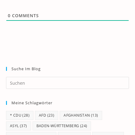
0
COMMENTS
Suche Im Blog
Pr
Es
to
Meine Schlagwörter
clo
th
* CDU
(28)
AFD
(23)
AFGHANISTAN
(13)
se
pan
ASYL
(37)
BADEN-WÜRTTEMBERG
(24)