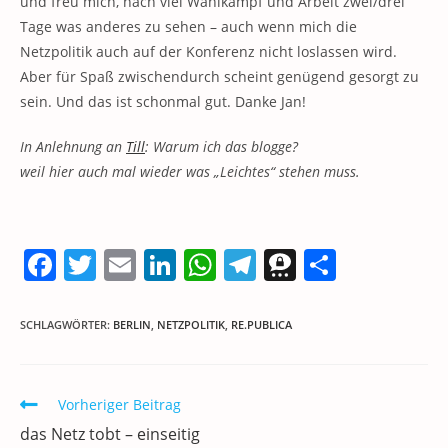
und freu mich, nach viel Wahlkampf und Arbeit zwei/drei
Tage was anderes zu sehen – auch wenn mich die
Netzpolitik auch auf der Konferenz nicht loslassen wird.
Aber für Spaß zwischendurch scheint genügend gesorgt zu
sein. Und das ist schonmal gut. Danke Jan!
In Anlehnung an
Till
: Warum ich das blogge?
weil hier auch mal wieder was „Leichtes“ stehen muss.
F
T
E
Li
W
T
T
T
a
w
m
n
h
el
h
ei
c
itt
ai
k
at
e
re
le
SCHLAGWÖRTER
:
BERLIN
,
NETZPOLITIK
,
RE.PUBLICA
e
er
l
e
s
gr
e
n
b
dI
A
a
m
Weitere
Vorheriger Beitrag
o
n
p
m
a
Artikel
das Netz tobt – einseitig
ansehen