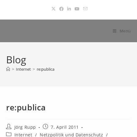
Zum
Inhalt
springen
Menü
Blog
>
Internet
>
re:publica
re:publica
Beitrags-
Beitrag
Jörg Rupp
7. April 2011
Autor:
veröffentlicht:
Beitrags-
Internet
/
Netzpolitik und Datenschutz
/