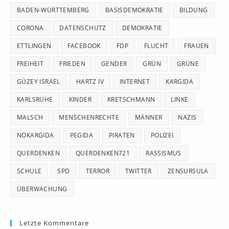
pan
BADEN-WÜRTTEMBERG
BASISDEMOKRATIE
BILDUNG
CORONA
DATENSCHUTZ
DEMOKRATIE
ETTLINGEN
FACEBOOK
FDP
FLUCHT
FRAUEN
FREIHEIT
FRIEDEN
GENDER
GRÜN
GRÜNE
GÜZEY ISRAEL
HARTZ IV
INTERNET
KARGIDA
KARLSRUHE
KINDER
KRETSCHMANN
LINKE
MALSCH
MENSCHENRECHTE
MÄNNER
NAZIS
NOKARGIDA
PEGIDA
PIRATEN
POLIZEI
QUERDENKEN
QUERDENKEN721
RASSISMUS
SCHULE
SPD
TERROR
TWITTER
ZENSURSULA
ÜBERWACHUNG
Letzte Kommentare