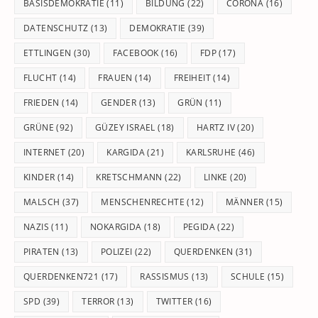
BASISDEMOKRATIE
(11)
BILDUNG
(22)
CORONA
(16)
DATENSCHUTZ
(13)
DEMOKRATIE
(39)
ETTLINGEN
(30)
FACEBOOK
(16)
FDP
(17)
FLUCHT
(14)
FRAUEN
(14)
FREIHEIT
(14)
FRIEDEN
(14)
GENDER
(13)
GRÜN
(11)
GRÜNE
(92)
GÜZEY ISRAEL
(18)
HARTZ IV
(20)
INTERNET
(20)
KARGIDA
(21)
KARLSRUHE
(46)
KINDER
(14)
KRETSCHMANN
(22)
LINKE
(20)
MALSCH
(37)
MENSCHENRECHTE
(12)
MÄNNER
(15)
NAZIS
(11)
NOKARGIDA
(18)
PEGIDA
(22)
PIRATEN
(13)
POLIZEI
(22)
QUERDENKEN
(31)
QUERDENKEN721
(17)
RASSISMUS
(13)
SCHULE
(15)
SPD
(39)
TERROR
(13)
TWITTER
(16)