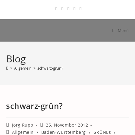
Zum
Inhalt
springen
Menü
Blog
>
Allgemein
>
schwarz-grün?
schwarz-grün?
Beitrags-
Beitrag
Jörg Rupp
25. November 2012
Autor:
veröffentlicht:
Beitrags-
Allgemein
/
Baden-Württemberg
/
GRÜNEs
/