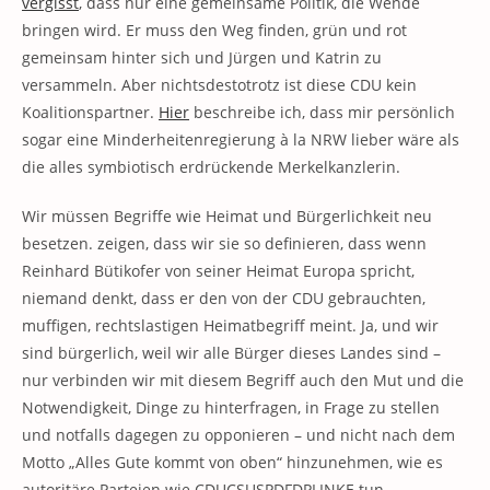
vergisst
, dass nur eine gemeinsame Politik, die Wende
bringen wird. Er muss den Weg finden, grün und rot
gemeinsam hinter sich und Jürgen und Katrin zu
versammeln. Aber nichtsdestotrotz ist diese CDU kein
Koalitionspartner.
Hier
beschreibe ich, dass mir persönlich
sogar eine Minderheitenregierung à la NRW lieber wäre als
die alles symbiotisch erdrückende Merkelkanzlerin.
Wir müssen Begriffe wie Heimat und Bürgerlichkeit neu
besetzen. zeigen, dass wir sie so definieren, dass wenn
Reinhard Bütikofer von seiner Heimat Europa spricht,
niemand denkt, dass er den von der CDU gebrauchten,
muffigen, rechtslastigen Heimatbegriff meint. Ja, und wir
sind bürgerlich, weil wir alle Bürger dieses Landes sind –
nur verbinden wir mit diesem Begriff auch den Mut und die
Notwendigkeit, Dinge zu hinterfragen, in Frage zu stellen
und notfalls dagegen zu opponieren – und nicht nach dem
Motto „Alles Gute kommt von oben“ hinzunehmen, wie es
autoritäre Parteien wie CDUCSUSPDFDPLINKE tun.