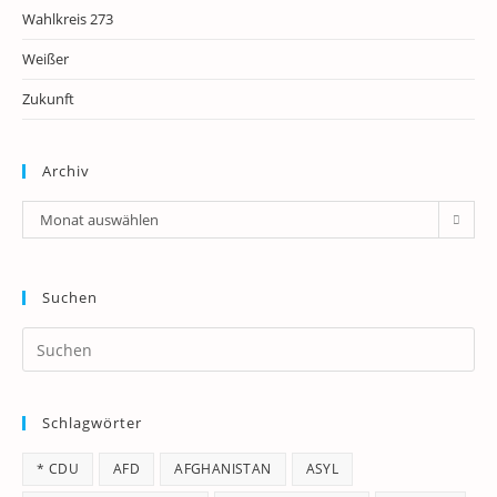
Wahlkreis 273
Weißer
Zukunft
Archiv
Archiv
Monat auswählen
Suchen
Pr
Es
to
Schlagwörter
clo
th
* CDU
AFD
AFGHANISTAN
ASYL
se