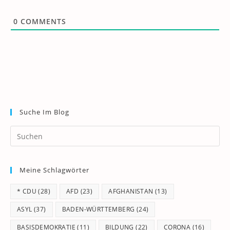
0
COMMENTS
Suche Im Blog
Pr
Es
to
Meine Schlagwörter
clo
th
* CDU
(28)
AFD
(23)
AFGHANISTAN
(13)
se
pan
ASYL
(37)
BADEN-WÜRTTEMBERG
(24)
BASISDEMOKRATIE
(11)
BILDUNG
(22)
CORONA
(16)