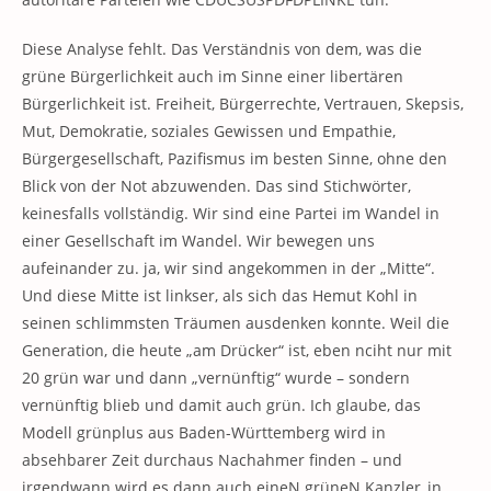
Diese Analyse fehlt. Das Verständnis von dem, was die
grüne Bürgerlichkeit auch im Sinne einer libertären
Bürgerlichkeit ist. Freiheit, Bürgerrechte, Vertrauen, Skepsis,
Mut, Demokratie, soziales Gewissen und Empathie,
Bürgergesellschaft, Pazifismus im besten Sinne, ohne den
Blick von der Not abzuwenden. Das sind Stichwörter,
keinesfalls vollständig. Wir sind eine Partei im Wandel in
einer Gesellschaft im Wandel. Wir bewegen uns
aufeinander zu. ja, wir sind angekommen in der „Mitte“.
Und diese Mitte ist linkser, als sich das Hemut Kohl in
seinen schlimmsten Träumen ausdenken konnte. Weil die
Generation, die heute „am Drücker“ ist, eben nciht nur mit
20 grün war und dann „vernünftig“ wurde – sondern
vernünftig blieb und damit auch grün. Ich glaube, das
Modell grünplus aus Baden-Württemberg wird in
absehbarer Zeit durchaus Nachahmer finden – und
irgendwann wird es dann auch eineN grüneN Kanzler_in