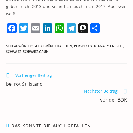
geben. nicht 2013 und sicherlich auch nicht 2017. Aber wer
weiß…
F
T
E
Li
W
T
T
T
a
w
m
n
h
el
h
ei
c
itt
ai
k
at
e
re
le
SCHLAGWÖRTER
:
GELB
,
GRÜN
,
KOALITION
,
PERSPEKTIVEN ANALYSEN
,
ROT
,
SCHWARZ
,
SCHWARZ-GRÜN
e
er
l
e
s
gr
e
n
b
dI
A
a
m
o
n
p
m
a
Weitere
Vorheriger Beitrag
Artikel
o
p
bei rot Stillstand
ansehen
k
Nächster Beitrag
vor der BDK
DAS KÖNNTE DIR AUCH GEFALLEN