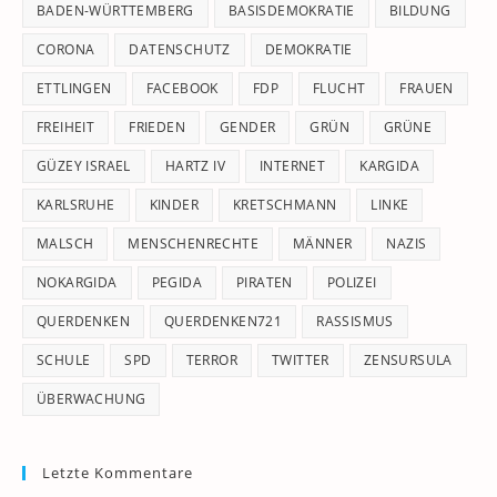
pan
BADEN-WÜRTTEMBERG
BASISDEMOKRATIE
BILDUNG
CORONA
DATENSCHUTZ
DEMOKRATIE
ETTLINGEN
FACEBOOK
FDP
FLUCHT
FRAUEN
FREIHEIT
FRIEDEN
GENDER
GRÜN
GRÜNE
GÜZEY ISRAEL
HARTZ IV
INTERNET
KARGIDA
KARLSRUHE
KINDER
KRETSCHMANN
LINKE
MALSCH
MENSCHENRECHTE
MÄNNER
NAZIS
NOKARGIDA
PEGIDA
PIRATEN
POLIZEI
QUERDENKEN
QUERDENKEN721
RASSISMUS
SCHULE
SPD
TERROR
TWITTER
ZENSURSULA
ÜBERWACHUNG
Letzte Kommentare