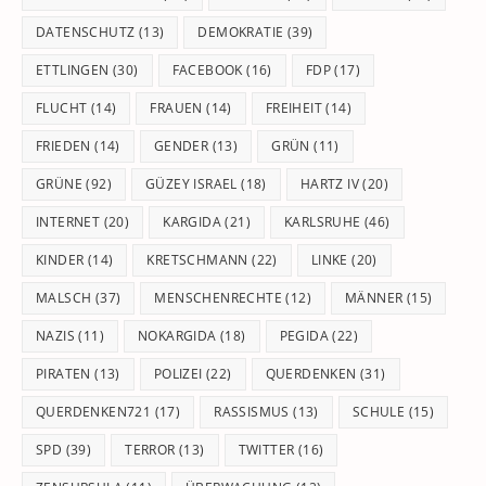
DATENSCHUTZ
(13)
DEMOKRATIE
(39)
ETTLINGEN
(30)
FACEBOOK
(16)
FDP
(17)
FLUCHT
(14)
FRAUEN
(14)
FREIHEIT
(14)
FRIEDEN
(14)
GENDER
(13)
GRÜN
(11)
GRÜNE
(92)
GÜZEY ISRAEL
(18)
HARTZ IV
(20)
INTERNET
(20)
KARGIDA
(21)
KARLSRUHE
(46)
KINDER
(14)
KRETSCHMANN
(22)
LINKE
(20)
MALSCH
(37)
MENSCHENRECHTE
(12)
MÄNNER
(15)
NAZIS
(11)
NOKARGIDA
(18)
PEGIDA
(22)
PIRATEN
(13)
POLIZEI
(22)
QUERDENKEN
(31)
QUERDENKEN721
(17)
RASSISMUS
(13)
SCHULE
(15)
SPD
(39)
TERROR
(13)
TWITTER
(16)