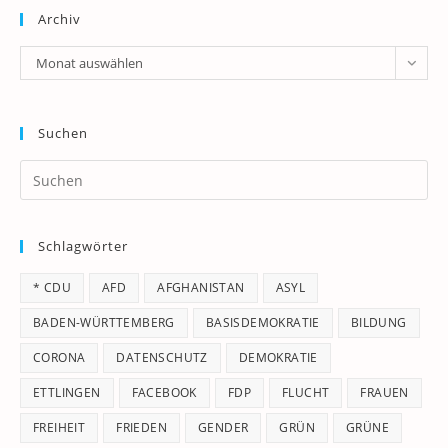
Archiv
Archiv
Monat auswählen
Suchen
Pr
Es
to
Schlagwörter
clo
th
* CDU
AFD
AFGHANISTAN
ASYL
se
pan
BADEN-WÜRTTEMBERG
BASISDEMOKRATIE
BILDUNG
CORONA
DATENSCHUTZ
DEMOKRATIE
ETTLINGEN
FACEBOOK
FDP
FLUCHT
FRAUEN
FREIHEIT
FRIEDEN
GENDER
GRÜN
GRÜNE