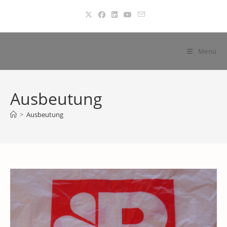
Zum
Inhalt
springen
Menü
Ausbeutung
>
Ausbeutung