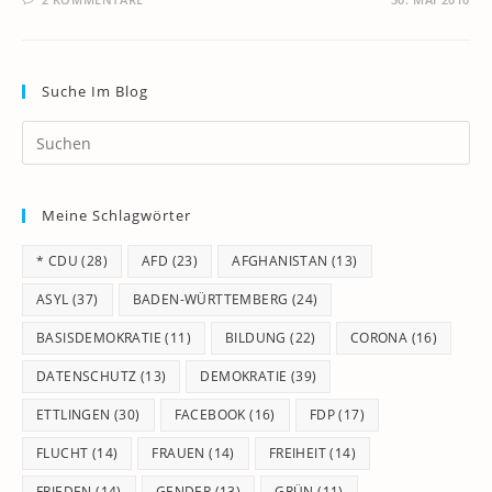
Suche Im Blog
Pr
Es
to
Meine Schlagwörter
clo
th
* CDU
(28)
AFD
(23)
AFGHANISTAN
(13)
se
pan
ASYL
(37)
BADEN-WÜRTTEMBERG
(24)
BASISDEMOKRATIE
(11)
BILDUNG
(22)
CORONA
(16)
DATENSCHUTZ
(13)
DEMOKRATIE
(39)
ETTLINGEN
(30)
FACEBOOK
(16)
FDP
(17)
FLUCHT
(14)
FRAUEN
(14)
FREIHEIT
(14)
FRIEDEN
(14)
GENDER
(13)
GRÜN
(11)