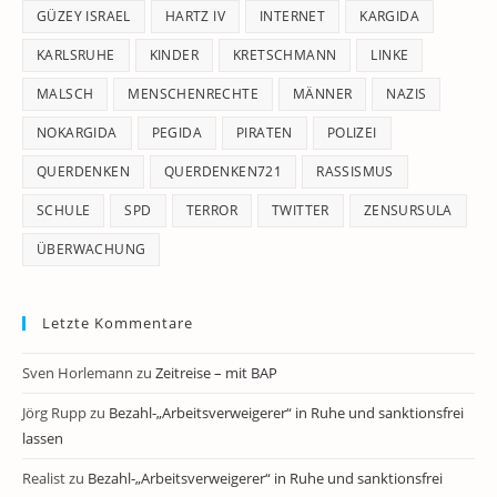
GÜZEY ISRAEL
HARTZ IV
INTERNET
KARGIDA
KARLSRUHE
KINDER
KRETSCHMANN
LINKE
MALSCH
MENSCHENRECHTE
MÄNNER
NAZIS
NOKARGIDA
PEGIDA
PIRATEN
POLIZEI
QUERDENKEN
QUERDENKEN721
RASSISMUS
SCHULE
SPD
TERROR
TWITTER
ZENSURSULA
ÜBERWACHUNG
Letzte Kommentare
Sven Horlemann
zu
Zeitreise – mit BAP
Jörg Rupp
zu
Bezahl-„Arbeitsverweigerer“ in Ruhe und sanktionsfrei
lassen
Realist
zu
Bezahl-„Arbeitsverweigerer“ in Ruhe und sanktionsfrei