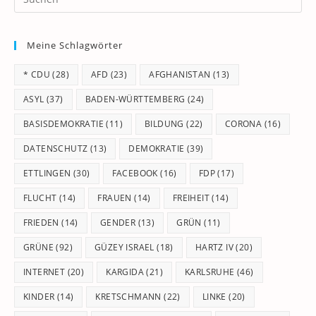
Es
to
Meine Schlagwörter
clo
th
* CDU
(28)
AFD
(23)
AFGHANISTAN
(13)
se
pan
ASYL
(37)
BADEN-WÜRTTEMBERG
(24)
BASISDEMOKRATIE
(11)
BILDUNG
(22)
CORONA
(16)
DATENSCHUTZ
(13)
DEMOKRATIE
(39)
ETTLINGEN
(30)
FACEBOOK
(16)
FDP
(17)
FLUCHT
(14)
FRAUEN
(14)
FREIHEIT
(14)
FRIEDEN
(14)
GENDER
(13)
GRÜN
(11)
GRÜNE
(92)
GÜZEY ISRAEL
(18)
HARTZ IV
(20)
INTERNET
(20)
KARGIDA
(21)
KARLSRUHE
(46)
KINDER
(14)
KRETSCHMANN
(22)
LINKE
(20)