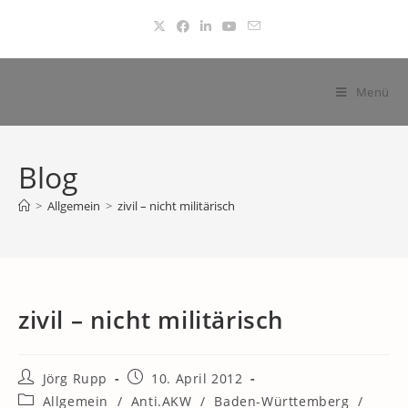
Zum
Inhalt
springen
Menü
Blog
>
Allgemein
>
zivil – nicht militärisch
zivil – nicht militärisch
Beitrags-
Beitrag
Jörg Rupp
10. April 2012
Autor:
veröffentlicht:
Beitrags-
Allgemein
/
Anti.AKW
/
Baden-Württemberg
/