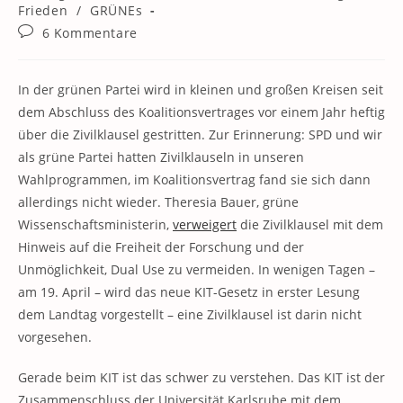
Kategorie:
Frieden
/
GRÜNEs
Beitrags-
6 Kommentare
Kommentare:
In der grünen Partei wird in kleinen und großen Kreisen seit
dem Abschluss des Koalitionsvertrages vor einem Jahr heftig
über die Zivilklausel gestritten. Zur Erinnerung: SPD und wir
als grüne Partei hatten Zivilklauseln in unseren
Wahlprogrammen, im Koalitionsvertrag fand sie sich dann
allerdings nicht wieder. Theresia Bauer, grüne
Wissenschaftsministerin,
verweigert
die Zivilklausel mit dem
Hinweis auf die Freiheit der Forschung und der
Unmöglichkeit, Dual Use zu vermeiden. In wenigen Tagen –
am 19. April – wird das neue KIT-Gesetz in erster Lesung
dem Landtag vorgestellt – eine Zivilklausel ist darin nicht
vorgesehen.
Gerade beim KIT ist das schwer zu verstehen. Das KIT ist der
Zusammenschluss der Universität Karlsruhe mit dem