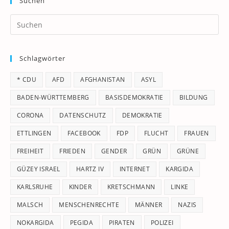
Suchen
Pr
Es
to
Schlagwörter
clo
th
* CDU
AFD
AFGHANISTAN
ASYL
se
pan
BADEN-WÜRTTEMBERG
BASISDEMOKRATIE
BILDUNG
CORONA
DATENSCHUTZ
DEMOKRATIE
ETTLINGEN
FACEBOOK
FDP
FLUCHT
FRAUEN
FREIHEIT
FRIEDEN
GENDER
GRÜN
GRÜNE
GÜZEY ISRAEL
HARTZ IV
INTERNET
KARGIDA
KARLSRUHE
KINDER
KRETSCHMANN
LINKE
MALSCH
MENSCHENRECHTE
MÄNNER
NAZIS
NOKARGIDA
PEGIDA
PIRATEN
POLIZEI