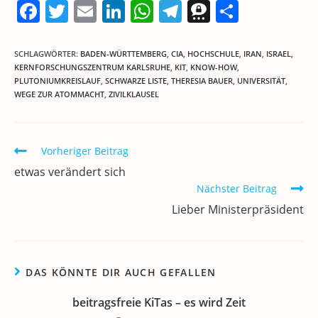
F
T
E
Li
W
T
T
T
a
w
m
n
h
el
h
ei
c
itt
ai
k
at
e
re
le
SCHLAGWÖRTER
:
BADEN-WÜRTTEMBERG
,
CIA
,
HOCHSCHULE
,
IRAN
,
ISRAEL
,
KERNFORSCHUNGSZENTRUM KARLSRUHE
,
KIT
,
KNOW-HOW
,
e
er
l
e
s
gr
e
n
PLUTONIUMKREISLAUF
,
SCHWARZE LISTE
,
THERESIA BAUER
,
UNIVERSITÄT
,
b
dI
A
a
m
WEGE ZUR ATOMMACHT
,
ZIVILKLAUSEL
o
n
p
m
a
o
p
Weitere
Vorheriger Beitrag
k
Artikel
etwas verändert sich
ansehen
Nächster Beitrag
Lieber Ministerpräsident
DAS KÖNNTE DIR AUCH GEFALLEN
beitragsfreie KiTas – es wird Zeit