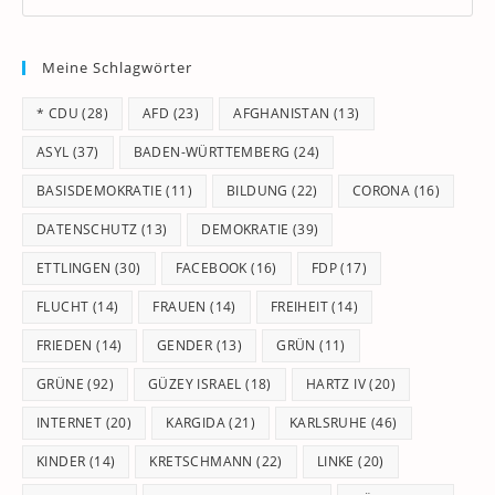
Es
to
Meine Schlagwörter
clo
th
* CDU
(28)
AFD
(23)
AFGHANISTAN
(13)
se
pan
ASYL
(37)
BADEN-WÜRTTEMBERG
(24)
BASISDEMOKRATIE
(11)
BILDUNG
(22)
CORONA
(16)
DATENSCHUTZ
(13)
DEMOKRATIE
(39)
ETTLINGEN
(30)
FACEBOOK
(16)
FDP
(17)
FLUCHT
(14)
FRAUEN
(14)
FREIHEIT
(14)
FRIEDEN
(14)
GENDER
(13)
GRÜN
(11)
GRÜNE
(92)
GÜZEY ISRAEL
(18)
HARTZ IV
(20)
INTERNET
(20)
KARGIDA
(21)
KARLSRUHE
(46)
KINDER
(14)
KRETSCHMANN
(22)
LINKE
(20)