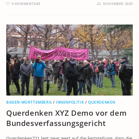
0 KOMMENTARE
22. NOVEMBER 2020
BADEN-WÜRTTEMBERG
/
INNENPOLITIK
/
QUERDENKEN
Querdenken XYZ Demo vor dem
Bundesverfassungsgericht
Querdenken721 legt zwar wert auf die Feststellung, dass die