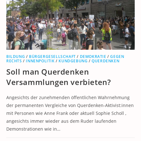
BILDUNG
/
BÜRGERGESELLSCHAFT
/
DEMOKRATIE
/
GEGEN
RECHTS
/
INNENPOLITIK
/
KUNDGEBUNG
/
QUERDENKEN
Soll man Querdenken
Versammlungen verbieten?
Angesichts der zunehmenden öffentlichen Wahrnehmung
der permanenten Vergleiche von Querdenken-Aktivist:innen
mit Personen wie Anne Frank oder aktuell Sophie Scholl ,
angesichts immer wieder aus dem Ruder laufenden
Demonstrationen wie in…