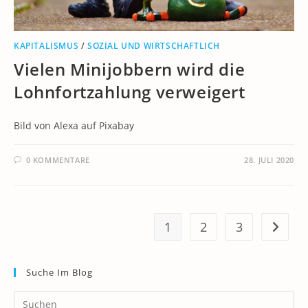
KAPITALISMUS
/
SOZIAL UND WIRTSCHAFTLICH
Vielen Minijobbern wird die
Lohnfortzahlung verweigert
Bild von Alexa auf Pixabay
0 KOMMENTARE
28. JULI 2020
1
2
3
Zur näc
Suche Im Blog
Pr