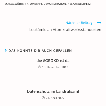
c
itt
ai
k
at
e
re
le
SCHLAGWÖRTER
:
ATOMKRAFT
,
DEMONSTRATION
,
NECKARWESTHEIM
e
er
l
e
s
gr
e
n
b
dI
A
a
m
Weitere
Nächster Beitrag
o
n
p
m
a
Artikel
Leukämie an Atomkraftwerksstandorten
ansehen
o
p
k
DAS KÖNNTE DIR AUCH GEFALLEN
die #GROKO ist da
15. Dezember 2013
Datenschutz im Landratsamt
24. April 2009