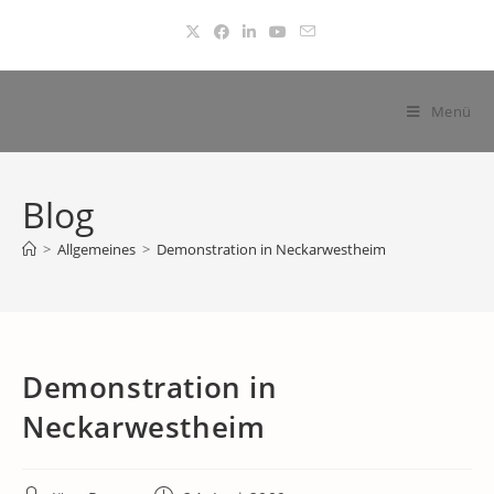
Zum
Inhalt
springen
Menü
Blog
>
Allgemeines
>
Demonstration in Neckarwestheim
Demonstration in
Neckarwestheim