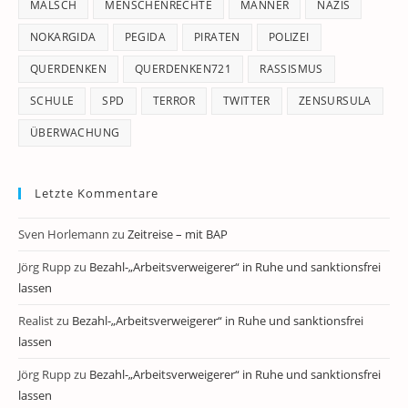
MALSCH
MENSCHENRECHTE
MÄNNER
NAZIS
NOKARGIDA
PEGIDA
PIRATEN
POLIZEI
QUERDENKEN
QUERDENKEN721
RASSISMUS
SCHULE
SPD
TERROR
TWITTER
ZENSURSULA
ÜBERWACHUNG
Letzte Kommentare
Sven Horlemann
zu
Zeitreise – mit BAP
Jörg Rupp
zu
Bezahl-„Arbeitsverweigerer“ in Ruhe und sanktionsfrei
lassen
Realist
zu
Bezahl-„Arbeitsverweigerer“ in Ruhe und sanktionsfrei
lassen
Jörg Rupp
zu
Bezahl-„Arbeitsverweigerer“ in Ruhe und sanktionsfrei
lassen