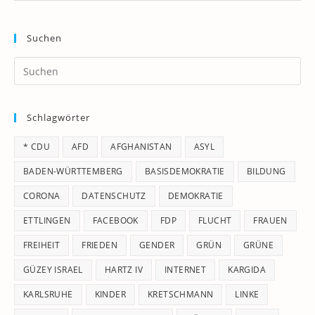
Suchen
Pr
Es
to
Schlagwörter
clo
th
* CDU
AFD
AFGHANISTAN
ASYL
se
pan
BADEN-WÜRTTEMBERG
BASISDEMOKRATIE
BILDUNG
CORONA
DATENSCHUTZ
DEMOKRATIE
ETTLINGEN
FACEBOOK
FDP
FLUCHT
FRAUEN
FREIHEIT
FRIEDEN
GENDER
GRÜN
GRÜNE
GÜZEY ISRAEL
HARTZ IV
INTERNET
KARGIDA
KARLSRUHE
KINDER
KRETSCHMANN
LINKE