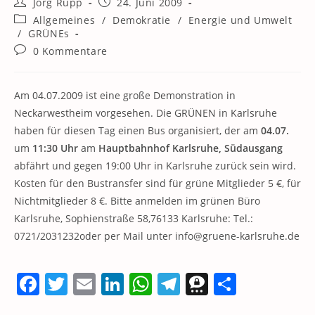
Beitrags-
Beitrag
Jörg Rupp
24. Juni 2009
Autor:
veröffentlicht:
Beitrags-
Allgemeines
/
Demokratie
/
Energie und Umwelt
Kategorie:
/
GRÜNEs
Beitrags-
0 Kommentare
Kommentare:
Am 04.07.2009 ist eine große Demonstration in
Neckarwestheim vorgesehen. Die GRÜNEN in Karlsruhe
haben für diesen Tag einen Bus organisiert, der am
04.07.
um
11:30 Uhr
am
Hauptbahnhof Karlsruhe, Südausgang
abfährt und gegen 19:00 Uhr in Karlsruhe zurück sein wird.
Kosten für den Bustransfer sind für grüne Mitglieder 5 €, für
Nichtmitglieder 8 €. Bitte anmelden im grünen Büro
Karlsruhe, Sophienstraße 58,76133 Karlsruhe: Tel.:
0721/2031232oder per Mail unter info@gruene-karlsruhe.de
F
T
E
Li
W
T
T
T
a
w
m
n
h
el
h
ei