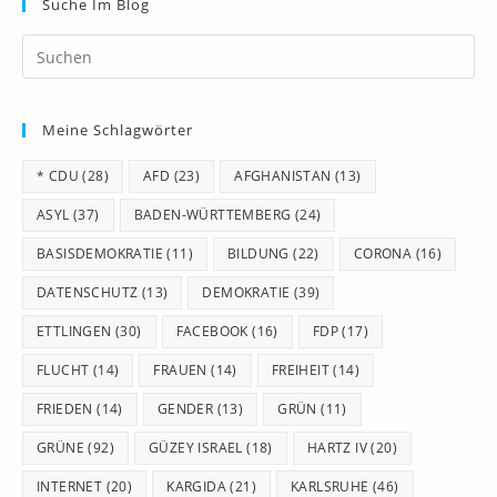
Suche Im Blog
Pr
Es
to
Meine Schlagwörter
clo
th
* CDU
(28)
AFD
(23)
AFGHANISTAN
(13)
se
pan
ASYL
(37)
BADEN-WÜRTTEMBERG
(24)
BASISDEMOKRATIE
(11)
BILDUNG
(22)
CORONA
(16)
DATENSCHUTZ
(13)
DEMOKRATIE
(39)
ETTLINGEN
(30)
FACEBOOK
(16)
FDP
(17)
FLUCHT
(14)
FRAUEN
(14)
FREIHEIT
(14)
FRIEDEN
(14)
GENDER
(13)
GRÜN
(11)
GRÜNE
(92)
GÜZEY ISRAEL
(18)
HARTZ IV
(20)
INTERNET
(20)
KARGIDA
(21)
KARLSRUHE
(46)