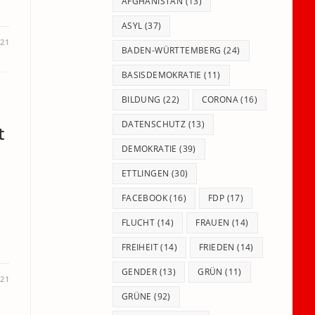
panel.
AFGHANISTAN
(13)
ASYL
(37)
021
BADEN-WÜRTTEMBERG
(24)
BASISDEMOKRATIE
(11)
BILDUNG
(22)
CORONA
(16)
DATENSCHUTZ
(13)
t
DEMOKRATIE
(39)
ETTLINGEN
(30)
FACEBOOK
(16)
FDP
(17)
FLUCHT
(14)
FRAUEN
(14)
FREIHEIT
(14)
FRIEDEN
(14)
GENDER
(13)
GRÜN
(11)
021
GRÜNE
(92)