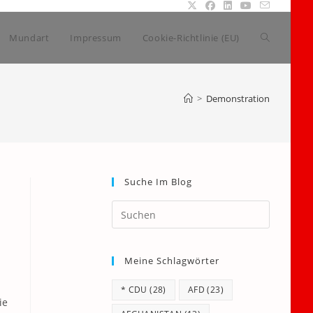
Website-
Mundart
Impressum
Cookie-Richtlinie (EU)
Suche
>
Demonstration
umschalte
Suche Im Blog
Press
Escape
to
Meine Schlagwörter
close
the
* CDU
(28)
AFD
(23)
search
ie