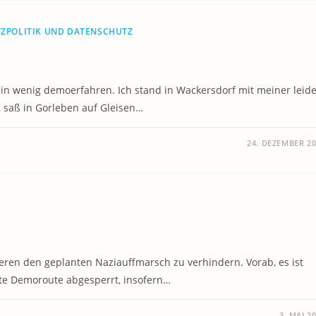
TZPOLITIK UND DATENSCHUTZ
 ein wenig demoerfahren. Ich stand in Wackersdorf mit meiner leid
, saß in Gorleben auf Gleisen…
24. DEZEMBER 2
ren den geplanten Naziauffmarsch zu verhindern. Vorab, es ist
ante Demoroute abgesperrt, insofern…
3. MAI 2