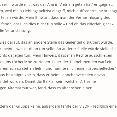
rt sei – wurde mit „was der Ami in Vietnam getan hat“ entgegnet.
 weil mein Lieblingspolizist eingriff, mich aufforderte, nicht läng
erteilen würde. Mein Einwurf, dass man der Verharmlosung des
nde, dass ich dies nicht tun solle – und ob das zitierfähig sei –
die Veranstaltung.
es darauf, das an andere Stelle das Gegenteil diskutiert würde,
einte, was er denn tun solle. An anderer Stelle würde vielleicht
chts dagegen tun. Mein Hinweis, dass man Rechte ausschließen
er, ins Lächerliche zu ziehen. Einer der Teilnehmenden warf ein,
r einfach so stehen ließ – und nannte mich einen „Speichellecker“
s bestätigte Yalcin, dass er beim Fähnchenverteilen davon
det würden. Damit dürfte klar sein, welcher Art seine
gegen Altersarmut war, fand, dass es aber schon einen
tern der Gruppe keine, außerdem fehlte der ViSDP – lediglich eine