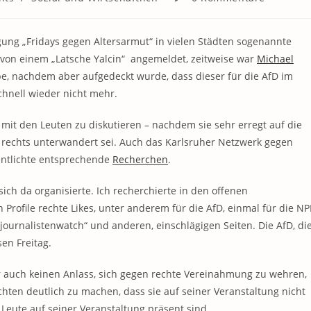
Kommentare:
ung „Fridays gegen Altersarmut“ in vielen Städten sogenannte
on einem „Latsche Yalcin“ angemeldet, zeitweise war
Michael
, nachdem aber aufgedeckt wurde, dass dieser für die AfD im
hnell wieder nicht mehr.
mit den Leuten zu diskutieren – nachdem sie sehr erregt auf die
g rechts unterwandert sei. Auch das Karlsruher Netzwerk gegen
fentlichte entsprechende
Recherchen
.
ch da organisierte. Ich recherchierte in den offenen
 Profile rechte Likes, unter anderem für die AfD, einmal für die NP
journalistenwatch“ und anderen, einschlägigen Seiten. Die AfD, di
en Freitag.
aber auch keinen Anlass, sich gegen rechte Vereinahmung zu wehren,
chten deutlich zu machen, dass sie auf seiner Veranstaltung nicht
 Leute auf seiner Veranstaltung präsent sind.