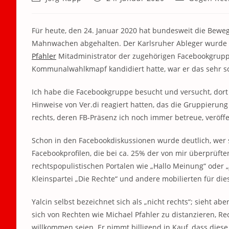
Autor:
veröffentlicht:
Kategorie:
Für heute, den 24. Januar 2020 hat bundesweit die Beweg
Mahnwachen abgehalten. Der Karlsruher Ableger wurde v
Pfahler
Mitadministrator der zugehörigen Facebookgruppe
Kommunalwahlkmapf kandidiert hatte, war er das sehr sc
Ich habe die Facebookgruppe besucht und versucht, dort 
Hinweise von Ver.di reagiert hatten, das die Gruppierun
rechts, deren FB-Präsenz ich noch immer betreue, veröf
Schon in den Facebookdiskussionen wurde deutlich, wer si
Facebookprofilen, die bei ca. 25% der von mir überprüften
rechtspopulistischen Portalen wie „Hallo Meinung“ oder „
Kleinspartei „Die Rechte“ und andere mobilierten für dies
Yalcin selbst bezeichnet sich als „nicht rechts“; sieht 
sich von Rechten wie Michael Pfahler zu distanzieren, Re
willkommen seien. Er nimmt billigend in Kauf, dass diese