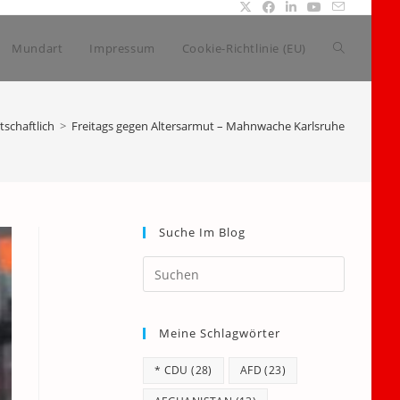
Website-
Mundart
Impressum
Cookie-Richtlinie (EU)
Suche
tschaftlich
>
Freitags gegen Altersarmut – Mahnwache Karlsruhe
umschalte
Suche Im Blog
Press
Escape
to
Meine Schlagwörter
close
the
* CDU
(28)
AFD
(23)
search