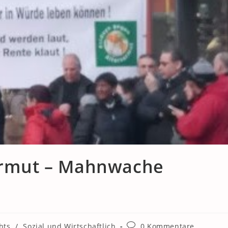
sarmut – Mahnwache
Beitrags-
hts
/
Sozial und Wirtschaftlich
0 Kommentare