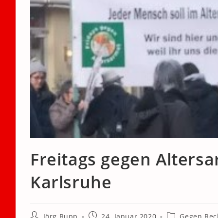
Freitags gegen Alter
Karlsruhe
Beitrags-
Beitrag
Beitrags-
Jörg Rupp
24. Januar 2020
Gegen Rec