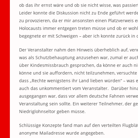
ob das ihr ernst wäre und ob sie nicht wisse, was passie
Leider konnte die Diskussion nicht zu Ende geführt werden,
zu provozieren, da er mir ansonsten einen Platzverweis 
Holocausts immer entgegen treten müsse und ob er wohl fä
begegnete er mit Schweigen – aber ich konnte zurück in 
Der Veranstalter nahm den Hinweis überheblich auf, verwi
was als Schutzbehauptung anzusehen war, zumal er auch m
über Kindesmissbrauch gesprochen, da könne er auch ni
könne und sie auffordern, nicht teilzunehmen, versuchte 
dass „Rechte wenigstens ihr Land lieben würden“ – was e
auch das unkommentiert vom Veranstalter. Darüber hinau
ausgegangen war, dass vor allem deutsche Fahnen verwen
Veranstaltung sein sollte. Ein weiterer Teilnehmer, der 
Niedriglohnseltor geben müsse.
Schlüssige Konzepte fand man auf den verteilten Flugblät
anonyme Mailadresse wurde angegeben.