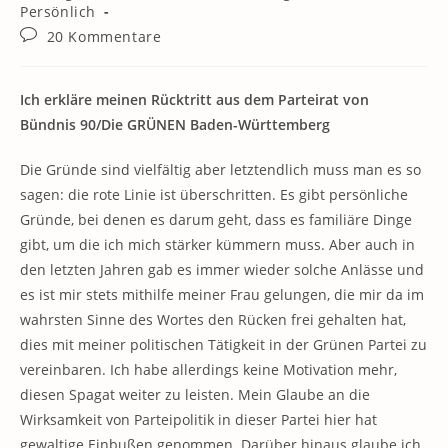
Kategorie:
Persönlich
Beitrags-
20 Kommentare
Kommentare:
Ich erkläre meinen Rücktritt aus dem Parteirat von
Bündnis 90/Die GRÜNEN Baden-Württemberg
Die Gründe sind vielfältig aber letztendlich muss man es so
sagen: die rote Linie ist überschritten. Es gibt persönliche
Gründe, bei denen es darum geht, dass es familiäre Dinge
gibt, um die ich mich stärker kümmern muss. Aber auch in
den letzten Jahren gab es immer wieder solche Anlässe und
es ist mir stets mithilfe meiner Frau gelungen, die mir da im
wahrsten Sinne des Wortes den Rücken frei gehalten hat,
dies mit meiner politischen Tätigkeit in der Grünen Partei zu
vereinbaren. Ich habe allerdings keine Motivation mehr,
diesen Spagat weiter zu leisten. Mein Glaube an die
Wirksamkeit von Parteipolitik in dieser Partei hier hat
gewaltige Einbußen genommen. Darüber hinaus glaube ich,