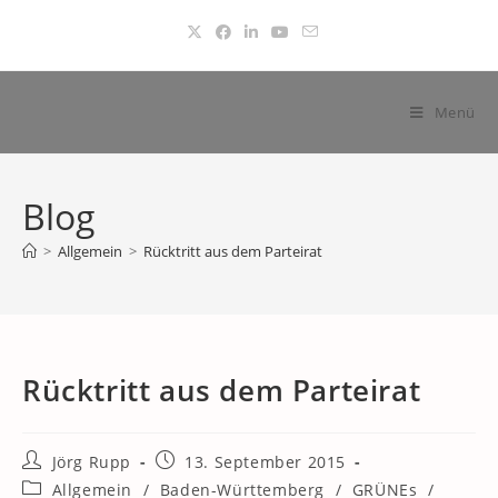
Zum
Inhalt
springen
Menü
Blog
>
Allgemein
>
Rücktritt aus dem Parteirat
Rücktritt aus dem Parteirat
Beitrags-
Beitrag
Jörg Rupp
13. September 2015
Autor:
veröffentlicht:
Beitrags-
Allgemein
/
Baden-Württemberg
/
GRÜNEs
/