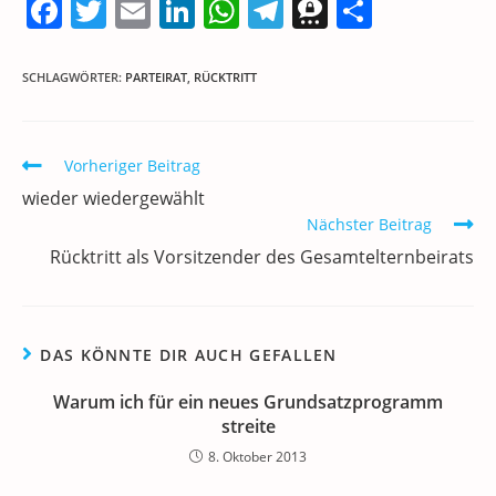
F
T
E
Li
W
T
T
T
a
w
m
n
h
el
h
ei
c
itt
ai
k
at
e
re
le
SCHLAGWÖRTER
:
PARTEIRAT
,
RÜCKTRITT
e
er
l
e
s
gr
e
n
b
dI
A
a
m
Weitere
Vorheriger Beitrag
o
n
p
m
a
Artikel
wieder wiedergewählt
ansehen
o
p
Nächster Beitrag
k
Rücktritt als Vorsitzender des Gesamtelternbeirats
DAS KÖNNTE DIR AUCH GEFALLEN
Warum ich für ein neues Grundsatzprogramm
streite
8. Oktober 2013