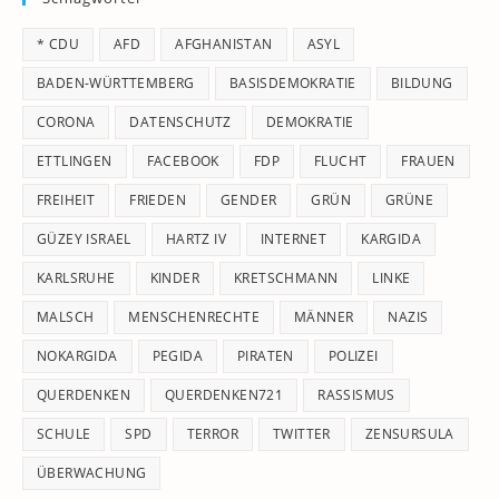
th
* CDU
AFD
AFGHANISTAN
ASYL
se
pan
BADEN-WÜRTTEMBERG
BASISDEMOKRATIE
BILDUNG
CORONA
DATENSCHUTZ
DEMOKRATIE
ETTLINGEN
FACEBOOK
FDP
FLUCHT
FRAUEN
FREIHEIT
FRIEDEN
GENDER
GRÜN
GRÜNE
GÜZEY ISRAEL
HARTZ IV
INTERNET
KARGIDA
KARLSRUHE
KINDER
KRETSCHMANN
LINKE
MALSCH
MENSCHENRECHTE
MÄNNER
NAZIS
NOKARGIDA
PEGIDA
PIRATEN
POLIZEI
QUERDENKEN
QUERDENKEN721
RASSISMUS
SCHULE
SPD
TERROR
TWITTER
ZENSURSULA
ÜBERWACHUNG