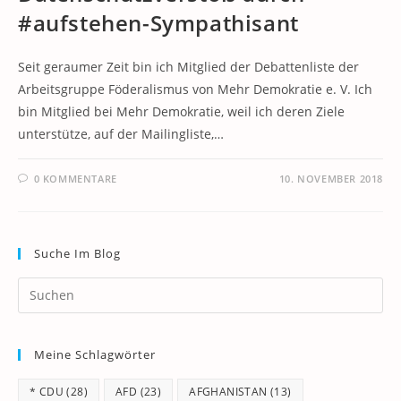
#aufstehen-Sympathisant
Seit geraumer Zeit bin ich Mitglied der Debattenliste der
Arbeitsgruppe Föderalismus von Mehr Demokratie e. V. Ich
bin Mitglied bei Mehr Demokratie, weil ich deren Ziele
unterstütze, auf der Mailingliste,…
0 KOMMENTARE
10. NOVEMBER 2018
Suche Im Blog
Pr
Es
to
Meine Schlagwörter
clo
th
* CDU
(28)
AFD
(23)
AFGHANISTAN
(13)
se