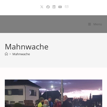
Zum
Inhalt
springen
Menü
Mahnwache
>
Mahnwache