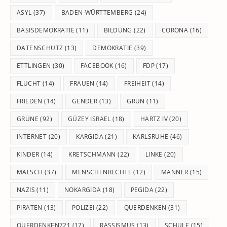
pan
ASYL
(37)
BADEN-WÜRTTEMBERG
(24)
BASISDEMOKRATIE
(11)
BILDUNG
(22)
CORONA
(16)
DATENSCHUTZ
(13)
DEMOKRATIE
(39)
ETTLINGEN
(30)
FACEBOOK
(16)
FDP
(17)
FLUCHT
(14)
FRAUEN
(14)
FREIHEIT
(14)
FRIEDEN
(14)
GENDER
(13)
GRÜN
(11)
GRÜNE
(92)
GÜZEY ISRAEL
(18)
HARTZ IV
(20)
INTERNET
(20)
KARGIDA
(21)
KARLSRUHE
(46)
KINDER
(14)
KRETSCHMANN
(22)
LINKE
(20)
MALSCH
(37)
MENSCHENRECHTE
(12)
MÄNNER
(15)
NAZIS
(11)
NOKARGIDA
(18)
PEGIDA
(22)
PIRATEN
(13)
POLIZEI
(22)
QUERDENKEN
(31)
QUERDENKEN721
(17)
RASSISMUS
(13)
SCHULE
(15)