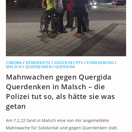
CORONA
/
DEMOKRATIE
/
GEGEN RECHTS
/
KUNDGEBUNG
/
MALSCH
/
QUERDENKEN
/
QUERGIDA
Mahnwachen gegen Quergida
Querdenken in Malsch – die
Polizei tut so, als hätte sie was
getan
Am 7.2.22 fand in Malsch eine von mir angemeldete
Mahnwache für Solidarität und gegen Querdenken statt.