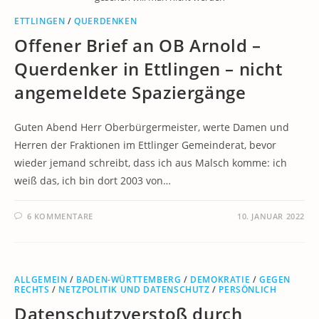
ETTLINGEN
/
QUERDENKEN
Offener Brief an OB Arnold –
Querdenker in Ettlingen – nicht
angemeldete Spaziergänge
Guten Abend Herr Oberbürgermeister, werte Damen und
Herren der Fraktionen im Ettlinger Gemeinderat, bevor
wieder jemand schreibt, dass ich aus Malsch komme: ich
weiß das, ich bin dort 2003 von…
6 KOMMENTARE
10. JANUAR 2022
ALLGEMEIN
/
BADEN-WÜRTTEMBERG
/
DEMOKRATIE
/
GEGEN
RECHTS
/
NETZPOLITIK UND DATENSCHUTZ
/
PERSÖNLICH
Datenschutzverstoß durch