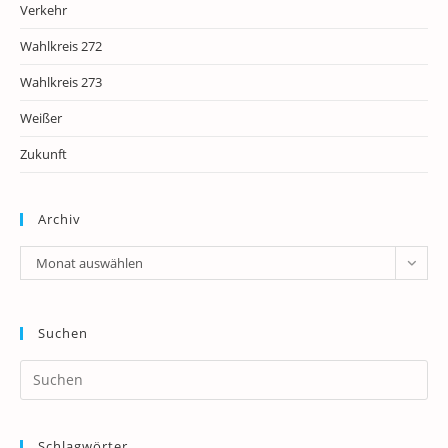
Verkehr
Wahlkreis 272
Wahlkreis 273
Weißer
Zukunft
Archiv
Archiv
Monat auswählen
Suchen
Pr
Es
to
Schlagwörter
clo