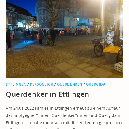
ETTLINGEN
/
PERSÖNLICH
/
QUERDENKEN
/
QUERGIDA
Querdenker in Ettlingen
Am 24.01.2022 kam es in Ettlingen erneut zu einem Auflauf
der Impfgegner*innen, Querdenker*innen und Quergida in
Ettlingen. Ich habe mehrfach mit diesen Leuten gesprochen