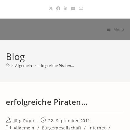
Zum
Inhalt
springen
Menü
Blog
>
Allgemein
>
erfolgreiche Piraten…
erfolgreiche Piraten…
Beitrags-
Beitrag
Jörg Rupp
22. September 2011
Autor:
veröffentlicht:
Beitrags-
Allgemein
/
Bürgergesellschaft
/
Internet
/