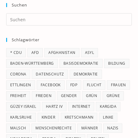
Suchen
Pr
Es
to
Schlagwörter
clo
th
* CDU
AFD
AFGHANISTAN
ASYL
se
pan
BADEN-WÜRTTEMBERG
BASISDEMOKRATIE
BILDUNG
CORONA
DATENSCHUTZ
DEMOKRATIE
ETTLINGEN
FACEBOOK
FDP
FLUCHT
FRAUEN
FREIHEIT
FRIEDEN
GENDER
GRÜN
GRÜNE
GÜZEY ISRAEL
HARTZ IV
INTERNET
KARGIDA
KARLSRUHE
KINDER
KRETSCHMANN
LINKE
MALSCH
MENSCHENRECHTE
MÄNNER
NAZIS