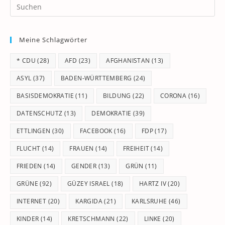
Pr
Es
to
Meine Schlagwörter
clo
th
* CDU
(28)
AFD
(23)
AFGHANISTAN
(13)
se
pan
ASYL
(37)
BADEN-WÜRTTEMBERG
(24)
BASISDEMOKRATIE
(11)
BILDUNG
(22)
CORONA
(16)
DATENSCHUTZ
(13)
DEMOKRATIE
(39)
ETTLINGEN
(30)
FACEBOOK
(16)
FDP
(17)
FLUCHT
(14)
FRAUEN
(14)
FREIHEIT
(14)
FRIEDEN
(14)
GENDER
(13)
GRÜN
(11)
GRÜNE
(92)
GÜZEY ISRAEL
(18)
HARTZ IV
(20)
INTERNET
(20)
KARGIDA
(21)
KARLSRUHE
(46)
KINDER
(14)
KRETSCHMANN
(22)
LINKE
(20)