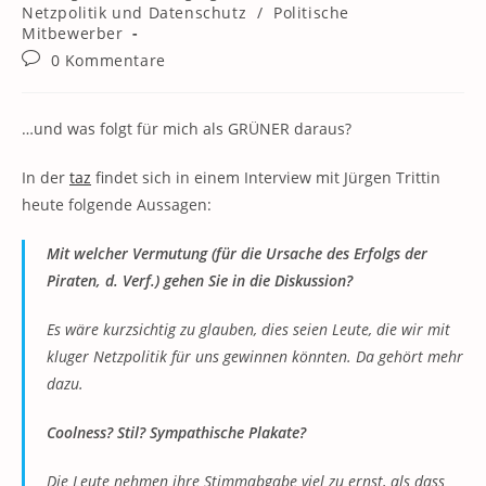
Kategorie:
Netzpolitik und Datenschutz
/
Politische
Mitbewerber
Beitrags-
0 Kommentare
Kommentare:
…und was folgt für mich als GRÜNER daraus?
In der
taz
findet sich in einem Interview mit Jürgen Trittin
heute folgende Aussagen:
Mit welcher Vermutung
(für die Ursache des Erfolgs der
Piraten, d. Verf.)
gehen Sie in die Diskussion?
Es wäre kurzsichtig zu glauben, dies seien Leute, die wir mit
kluger Netzpolitik für uns gewinnen könnten. Da gehört mehr
dazu.
Coolness? Stil? Sympathische Plakate?
Die Leute nehmen ihre Stimmabgabe viel zu ernst, als dass