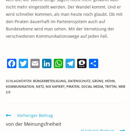
nicht mehr eingestellt werden. Der Wandel kommt. Und er
wird schneller kommen, als man heute noch glaubt. Ob mit
den Piraten dauerhaft im Parteiensystem auch auf
Bundesebene wird man sehen. Mit der Vernetzung der
verschiedenen Kommunikationswege auf jeden Fall.
F
T
E
Li
W
T
T
T
a
w
m
n
h
el
h
ei
c
itt
ai
k
at
e
re
le
SCHLAGWÖRTER
:
BÜRGERBETEILIGUNG
,
DATENSCHUTZ
,
GRÜNE
,
HÖHN
,
KOMMUNIKATION
,
NETZ
,
NIX KAPIERT
,
PIRATEN
,
SOCIAL MEDIA
,
TRITTIN
,
WEB
e
er
l
e
s
gr
e
n
2.0
b
dI
A
a
m
o
n
p
m
a
Weitere
Vorheriger Beitrag
o
p
Artikel
von der Meinungsfreiheit
k
ansehen
Nächster Beitrag